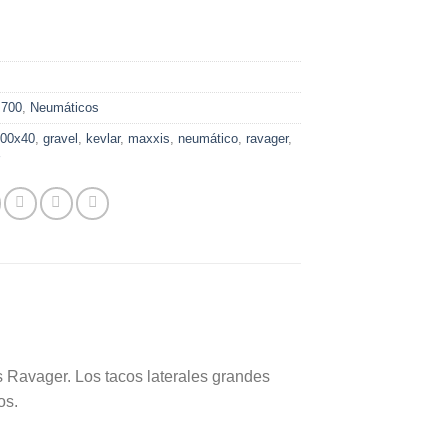
:
700
,
Neumáticos
700x40
,
gravel
,
kevlar
,
maxxis
,
neumático
,
ravager
,
r
s Ravager. Los tacos laterales grandes
os.