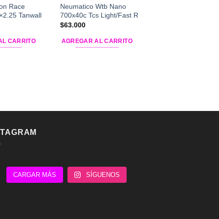
on Race
Neumatico Wtb Nano
Neumático Maxxis
×2.25 Tanwall
700x40c Tcs Light/Fast R
Overdrive Excel 26
Silkshield
$
63.000
$
25.990
AL CARRITO
AGREGAR AL CARRITO
AGREGAR AL CARR
STAGRAM
CARGAR MÁS
SÍGUENOS