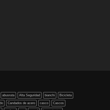
abusruta
Alta Seguridad
bianchi
Bicicleta
do
Candados de acero
casco
Cascos