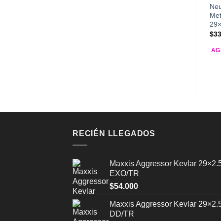
Neu
Met
29×
$
33
AG
RECIÉN LLEGADOS
Maxxis Aggressor Kevlar 29×2.
EXO/TR
$
54.000
Maxxis Aggressor Kevlar 29×2.
DD/TR