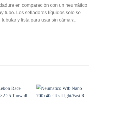
 rodadura en comparación con un neumático
 tubo. Los selladores líquidos solo se
 tubular y lista para usar sin cámara.
Add to
Add to
Wishlist
Wishlist
W