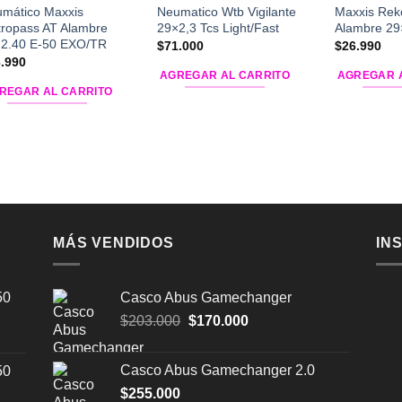
mático Maxxis
Neumatico Wtb Vigilante
Maxxis Rek
ropass AT Alambre
29×2,3 Tcs Light/Fast
Alambre 29
2.40 E-50 EXO/TR
$
71.000
$
26.990
.990
AGREGAR AL CARRITO
AGREGAR 
REGAR AL CARRITO
MÁS VENDIDOS
IN
50
Casco Abus Gamechanger
El
El
$
203.000
$
170.000
precio
precio
original
actual
Casco Abus Gamechanger 2.0
50
era:
es:
$
255.000
$203.000.
$170.000.