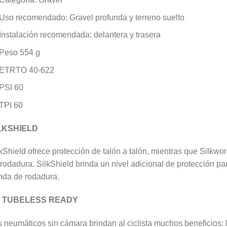
Uso recomendado: Gravel profunda y terreno suelto
Instalación recomendada: delantera y trasera
Peso 554 g
ETRTO 40-622
PSI 60
TPI 60
LKSHIELD
kShield ofrece protección de talón a talón, mientras que Silkw
rodadura. SilkShield brinda un nivel adicional de protección par
nda de rodadura.
 TUBELESS READY
 neumáticos sin cámara brindan al ciclista muchos beneficios: