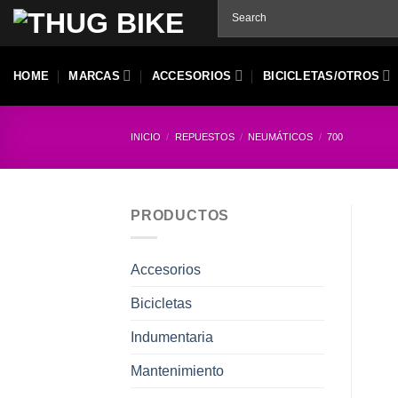
Skip
to
content
HOME
MARCAS
ACCESORIOS
BICICLETAS/OTROS
INICIO
/
REPUESTOS
/
NEUMÁTICOS
/
700
PRODUCTOS
Accesorios
Bicicletas
Indumentaria
Mantenimiento