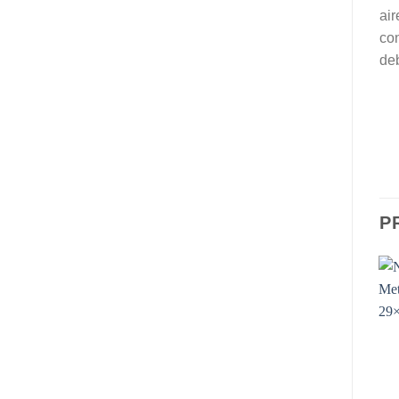
air
con
deb
P