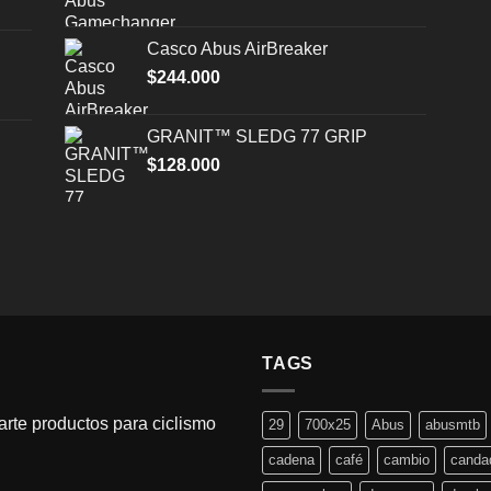
Casco Abus AirBreaker
$
244.000
GRANIT™ SLEDG 77 GRIP
$
128.000
TAGS
rte productos para ciclismo
29
700x25
Abus
abusmtb
cadena
café
cambio
canda