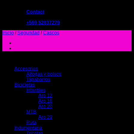
Contact
09:00 - 19:00
+569 52037279
Inicio
/
Seguridad
/
Cascos
PRODUCTOS
Accesorios
Alforjas y bolsos
Tapabarros
Bicicletas
Infantiles
Aro 12
Aro 16
Aro 20
MTB
Aro 29
Ruta
Indumentaria
Tricotas