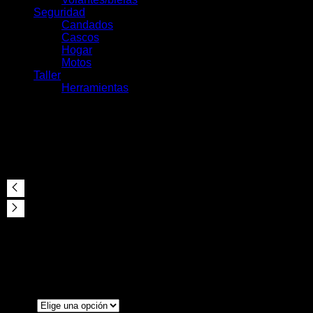
Seguridad
Candados
Cascos
Hogar
Motos
Taller
Herramientas
Casco Abus Airdrop MIPS
$
284.000
Color