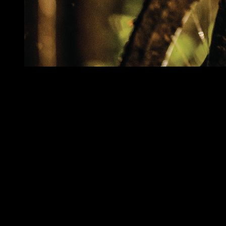
Peso
1 kg
Dimensiones
32 × 23 × 20 cm
Black Gold, Concrete Grey, Concrete Grey
Color
MIPS, Polar White, Polar White MIPS, Velvet
Black, Velvet Black MIPS
Talla
L/XL (58-62cm), S/M (52-58cm)
Productos relacionados