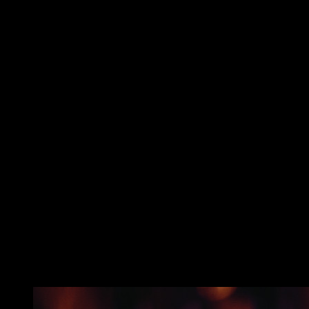
la clavícula, la posibilidad de usar con o sin visera y los
canales de comunicación laterales, aportan ventajas reales
en bike parks y ciclismo de travesía. Si el descenso es la
emoción que necesita, el AirDrop es el casco de MTB para
usted.
Fabricación en molde para una conexión duradera
entre la calota exterior y el material del casco
absorbente de impactos (EPS)
Zoom Ace FF: sistema de ajuste para la adaptación al
contorno de la cabeza
Contornos de protección de la clavícula
Apto para QUIN: fácil actualización con el chip QUIN
disponible por separado
Posibilidad de usar con o sin visera
Ambiant Sound Channels (ASC) aumentan la
conciencia espacial
Almohadillas para mejillas transpirables e insertables
Diseño apto para gafas
Sistema de hebilla con doble anilla en forma de “D”
Ventilación: excelente ventilación a través de 11
entradas y 6 salidas de aire