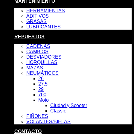
MANTENIMIENTO
HERRAMIENTAS
ADITIVOS
GRASAS
LUBRICANTES
REPUESTOS
CADENAS
CAMBIOS
DESVIADORES
HORQUILLAS
MAZAS
NEUMÁTICOS
26
27.5
29
700
Moto
Ciudad y Scooter
Classic
PIÑONES
VOLANTES/BIELAS
CONTACTO