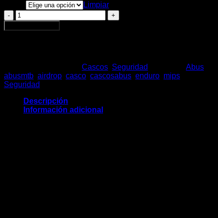
Talla
Limpiar
Casco
Abus
Agregar al carrito
Airdrop
MIPS
cantidad
SKU:
N/D
Categorías:
Cascos
,
Seguridad
Etiquetas:
Abus
,
abusmtb
,
airdrop
,
casco
,
cascosabus
,
enduro
,
mips
,
Seguridad
Descripción
Información adicional
PROTECCIÓN INTEGRAL
Con el AirDrop, ABUS ofrece su primer casco integral, que
proporciona la mejor protección para los saltos más
atrevidos.
Los corredores de enduro, de descenso, de E-MTB y los
aventureros de montaña no dejan de superar los límites.
Antes, una mayor protección suponía cascos integrales
pesados, calurosos y claustrofóbicos. Las nuevas
tecnologías, como nuestros insertos protectores de EVA para