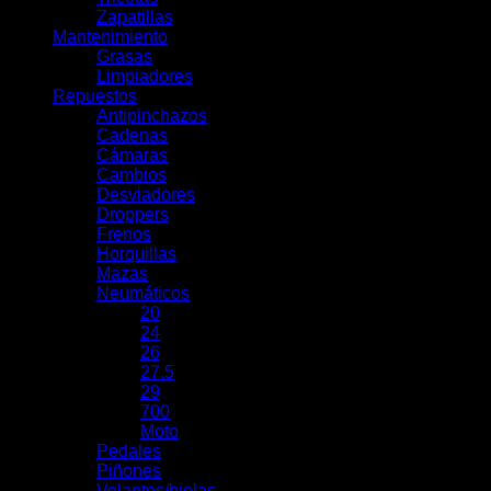
Zapatillas
Mantenimiento
Grasas
Limpiadores
Repuestos
Antipinchazos
Cadenas
Cámaras
Cambios
Desviadores
Droppers
Frenos
Horquillas
Mazas
Neumáticos
20
24
26
27.5
29
700
Moto
Pedales
Piñones
Volantes/bielas