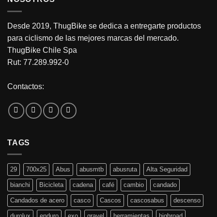
Desde 2019, ThugBike se dedica a entregarte productos
para ciclismo de las mejores marcas del mercado.
ThugBike Chile Spa
Rut: 77.289.992-0
Contactos:
TAGS
29
700x25
Abus
abusmtb
abusruta
Alta Seguridad
bianchi
Bicicleta
cadena
café
cambio
candado
Candados de acero
casco
Cascos
cascosabus
descenso
durolux
enduro
exo
gravel
herramientas
highroad