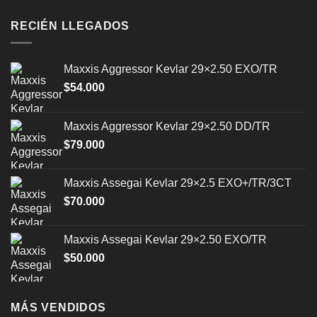
variantes.
variantes.
RECIÉN LLEGADOS
Las
Las
opciones
opciones
se
se
Maxxis Aggressor Kevlar 29×2.50 EXO/TR
pueden
pueden
elegir
elegir
$
54.000
en
en
la
la
Maxxis Aggressor Kevlar 29×2.50 DD/TR
página
página
$
79.000
de
de
producto
producto
Maxxis Assegai Kevlar 29×2.5 EXO+/TR/3CT
$
70.000
Maxxis Assegai Kevlar 29×2.50 EXO/TR
$
50.000
MÁS VENDIDOS