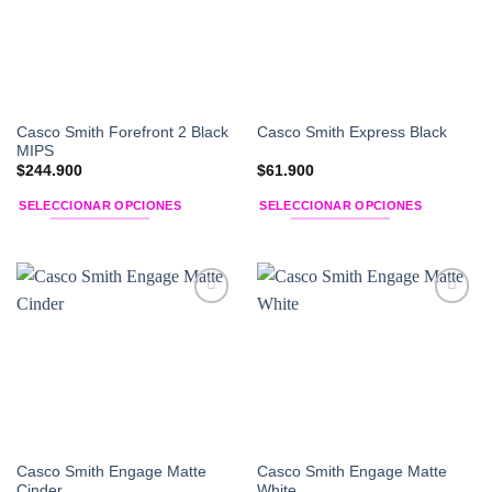
Las
Las
opciones
opciones
se
se
pueden
pueden
elegir
elegir
en
en
Casco Smith Forefront 2 Black
Casco Smith Express Black
la
la
MIPS
página
página
$
244.900
$
61.900
de
de
SELECCIONAR OPCIONES
SELECCIONAR OPCIONES
producto
producto
Este
Este
producto
producto
tiene
tiene
múltiples
múltiples
Add to
Add to
variantes.
variantes.
Wishlist
Wishlist
Las
Las
opciones
opciones
se
se
pueden
pueden
elegir
elegir
en
en
Casco Smith Engage Matte
Casco Smith Engage Matte
la
la
Cinder
White