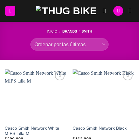
Skip
to
content
INICIO
/
BRANDS
/
SMITH
Add to
Add to
Wishlist
Wishlist
Casco Smith Network White
Casco Smith Network Black
MIPS talla M