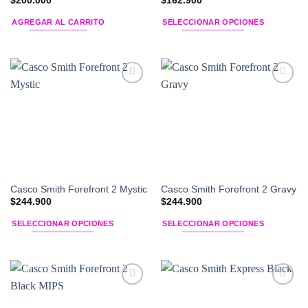
$
200.000
$
162.900
AGREGAR AL CARRITO
SELECCIONAR OPCIONES
Este
producto
tiene
múltiples
Add to
Add to
variantes.
Wishlist
Wishlist
Las
opciones
se
pueden
elegir
en
Casco Smith Forefront 2 Mystic
Casco Smith Forefront 2 Gravy
la
$
244.900
$
244.900
página
SELECCIONAR OPCIONES
SELECCIONAR OPCIONES
de
Este
Este
producto
producto
producto
tiene
tiene
múltiples
múltiples
Add to
Add to
variantes.
variantes.
Wishlist
Wishlist