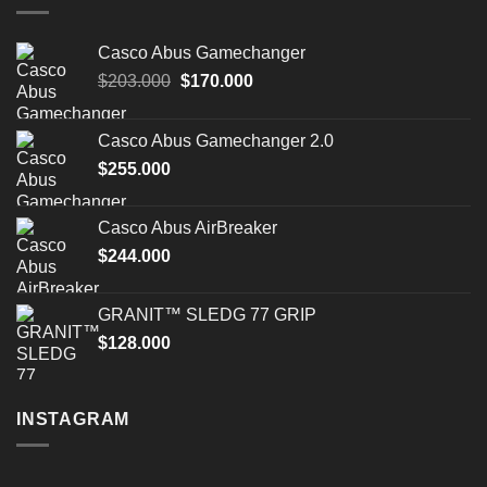
Casco Abus Gamechanger
El
El
$
203.000
$
170.000
precio
precio
original
actual
Casco Abus Gamechanger 2.0
era:
es:
$
255.000
$203.000.
$170.000.
Casco Abus AirBreaker
$
244.000
GRANIT™ SLEDG 77 GRIP
$
128.000
INSTAGRAM