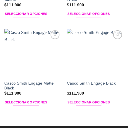
página
página
$
111.900
$
111.900
de
de
SELECCIONAR OPCIONES
SELECCIONAR OPCIONES
producto
producto
Este
Este
producto
producto
tiene
tiene
múltiples
múltiples
Add to
Add to
variantes.
variantes.
Wishlist
Wishlist
Las
Las
opciones
opciones
se
se
pueden
pueden
elegir
elegir
en
en
Casco Smith Engage Matte
Casco Smith Engage Black
la
la
Black
página
página
$
111.900
$
111.900
de
de
SELECCIONAR OPCIONES
SELECCIONAR OPCIONES
producto
producto
Este
Este
producto
producto
tiene
tiene
múltiples
múltiples