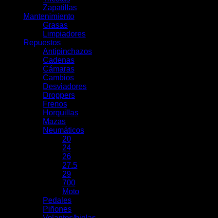
Zapatillas
Mantenimiento
Grasas
Limpiadores
Repuestos
Antipinchazos
Cadenas
Cámaras
Cambios
Desviadores
Droppers
Frenos
Horquillas
Mazas
Neumáticos
20
24
26
27.5
29
700
Moto
Pedales
Piñones
Volantes/bielas