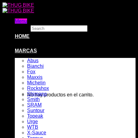
Skip
to
content
Menu
Search
×
HOME
MARCAS
Abus
Bianchi
Fox
Maxxis
Michelin
Rockshox
Shimano
No hay productos en el carrito.
Smith
SRAM
Suntour
Topeak
Urge
WTB
X-Sauce