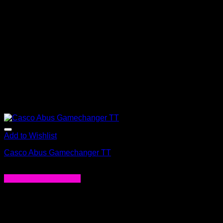
Add to Wishlist
Casco Abus Gamechanger TT
$
399.000
Seleccionar opciones
Este
producto
tiene
múltiples
variantes.