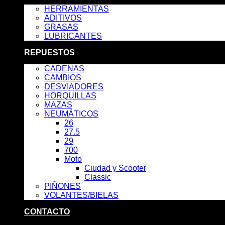
HERRAMIENTAS
ADITIVOS
GRASAS
LUBRICANTES
REPUESTOS
CADENAS
CAMBIOS
DESVIADORES
HORQUILLAS
MAZAS
NEUMÁTICOS
26
27.5
29
700
Moto
Ciudad y Scooter
Classic
PIÑONES
VOLANTES/BIELAS
CONTACTO