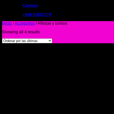
Contact
09:00 - 19:00
+569 52037279
Inicio
/
Accesorios
/
Alforjas y bolsos
Showing all 4 results