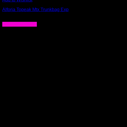
Alforja Topeak Mtx Trunkbag Exp
$
89.900
Agregar al carrito