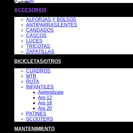
Ztto
Carrito
ACCESORIOS
No hay productos en el carrito.
ALFORJAS Y BOLSOS
ANTIPARRAS/LENTES
CANDADOS
CASCOS
LUCES
TRICOTAS
ZAPATILLAS
BICICLETAS/OTROS
CUADROS
MTB
RUTA
INFANTILES
Aprendizaje
Aro 12
Aro 16
Aro 20
PATINES
SCOOTERS
MANTENIMIENTO