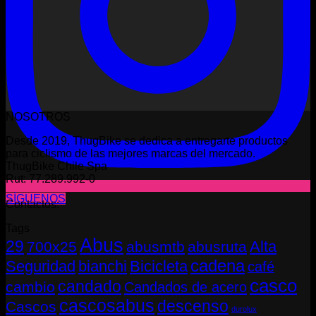
NOSOTROS
Desde 2019, ThugBike se dedica a entregarte productos
para ciclismo de las mejores marcas del mercado.
ThugBike Chile Spa
Rut: 77.289.992-0
SÍGUENOS
Contactos:
Tags
Abus
29
Alta
700x25
abusmtb
abusruta
cadena
Seguridad
bianchi
Bicicleta
café
casco
candado
cambio
Candados de acero
cascosabus
descenso
Cascos
durolux