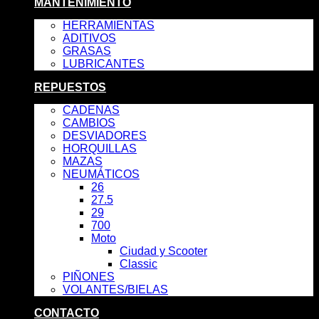
MANTENIMIENTO
HERRAMIENTAS
ADITIVOS
GRASAS
LUBRICANTES
REPUESTOS
CADENAS
CAMBIOS
DESVIADORES
HORQUILLAS
MAZAS
NEUMÁTICOS
26
27.5
29
700
Moto
Ciudad y Scooter
Classic
PIÑONES
VOLANTES/BIELAS
CONTACTO