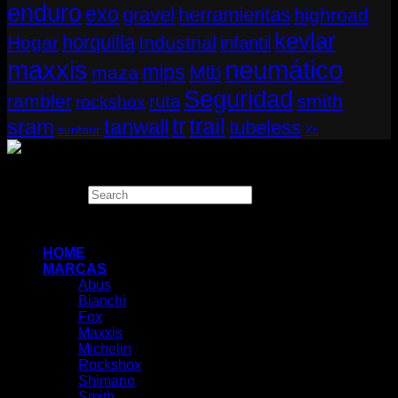
enduro
exo
gravel
herramientas
highroad
kevlar
horquilla
Hogar
Industrial
infantil
neumático
maxxis
mips
Mtb
maza
Seguridad
rambler
smith
ruta
rockshox
tr
sram
tanwall
trail
tubeless
suntour
Xc
Copyright 2026 ©
THUGBIKE CHILE
Search
×
HOME
MARCAS
Abus
Bianchi
Fox
Maxxis
Michelin
Rockshox
Shimano
Smith