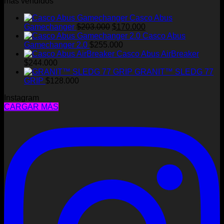
más vendidos
Casco Abus
El
El
Gamechanger
$
203.000
$
170.000
precio
precio
Casco Abus
original
actual
Gamechanger 2.0
$
255.000
era:
es:
Casco Abus AirBreaker
$203.000.
$170.000.
$
244.000
GRANIT™ SLEDG 77
GRIP
$
128.000
Instagram
CARGAR MÁS