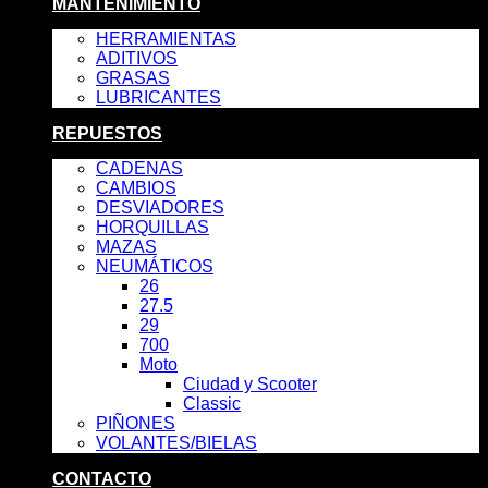
MANTENIMIENTO
HERRAMIENTAS
ADITIVOS
GRASAS
LUBRICANTES
REPUESTOS
CADENAS
CAMBIOS
DESVIADORES
HORQUILLAS
MAZAS
NEUMÁTICOS
26
27.5
29
700
Moto
Ciudad y Scooter
Classic
PIÑONES
VOLANTES/BIELAS
CONTACTO