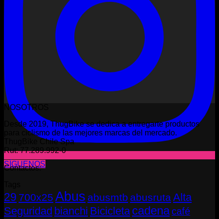
NOSOTROS
Desde 2019, ThugBike se dedica a entregarte productos
para ciclismo de las mejores marcas del mercado.
ThugBike Chile Spa
Rut: 77.289.992-0
SÍGUENOS
Contactos:
Tags
Abus
29
Alta
700x25
abusmtb
abusruta
cadena
Seguridad
bianchi
Bicicleta
café