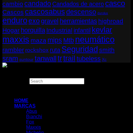
casco
candado
cambio
Candados de acero
cascosabus
descenso
Cascos
durolux
enduro
exo
gravel
herramientas
highroad
kevlar
horquilla
Hogar
Industrial
infantil
neumático
maxxis
mips
Mtb
maza
Seguridad
rambler
smith
ruta
rockshox
tr
sram
tanwall
trail
tubeless
suntour
Xc
Copyright 2026 ©
THUGBIKE CHILE
Search
×
HOME
MARCAS
Abus
Bianchi
Fox
Maxxis
Michelin