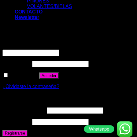
PIÑONES
VOLANTES/BIELAS
CONTACTO
Newsletter
Acceder
Nombre de usuario o correo electrónico
*
Contraseña
*
Recuérdame
Acceder
¿Olvidaste la contraseña?
Registrarse
Correo electrónico
*
Contraseña
*
Whatsapp
Registrarse