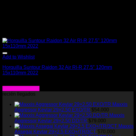
Add to Wishlist
Horquilla Suntour Raidon 32 Air Rl-R 27.5″ 120mm
15x110mm 2022
El
El
$
269.000
$
140.000
precio
precio
Agregar al carrito
original
actual
recién llegados
era:
es:
Maxxis
$269.000.
$140.000.
Aggressor Kevlar 29×2.50 EXO/TR
$
54.000
Maxxis
Aggressor Kevlar 29×2.50 DD/TR
$
79.000
Maxxis
Assegai Kevlar 29×2.5 EXO+/TR/3CT
$
70.000