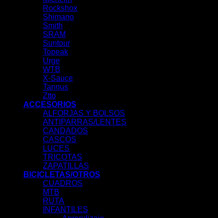
Rockshox
Shimano
Smith
SRAM
Suntour
Topeak
Urge
WTB
X-Sauce
Tannus
Ztto
ACCESORIOS
ALFORJAS Y BOLSOS
ANTIPARRAS/LENTES
CANDADOS
CASCOS
LUCES
TRICOTAS
ZAPATILLAS
BICICLETAS/OTROS
CUADROS
MTB
RUTA
INFANTILES