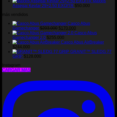
Maxxis
Assegai Kevlar 29×2.50 EXO/TR
$
50.000
más vendidos
Casco Abus
El
El
Gamechanger
$
203.000
$
170.000
precio
precio
Casco Abus
original
actual
Gamechanger 2.0
$
255.000
era:
es:
Casco Abus AirBreaker
$203.000.
$170.000.
$
244.000
GRANIT™ SLEDG 77
GRIP
$
128.000
Instagram
CARGAR MÁS