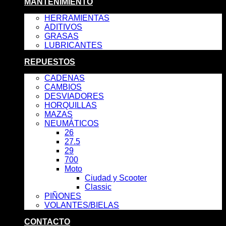
MANTENIMIENTO
HERRAMIENTAS
ADITIVOS
GRASAS
LUBRICANTES
REPUESTOS
CADENAS
CAMBIOS
DESVIADORES
HORQUILLAS
MAZAS
NEUMÁTICOS
26
27.5
29
700
Moto
Ciudad y Scooter
Classic
PIÑONES
VOLANTES/BIELAS
CONTACTO