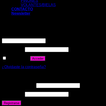
PIÑONES
VOLANTES/BIELAS
CONTACTO
Newsletter
Acceder
Nombre de usuario o correo electrónico
*
Contraseña
*
Recuérdame
Acceder
¿Olvidaste la contraseña?
Registrarse
Correo electrónico
*
Contraseña
*
Registrarse