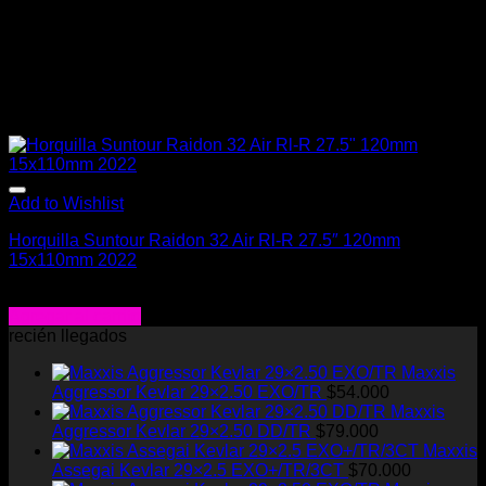
Add to Wishlist
Horquilla Suntour Raidon 32 Air Rl-R 27.5″ 120mm
15x110mm 2022
El
El
$
269.000
$
140.000
precio
precio
Agregar al carrito
original
actual
recién llegados
era:
es:
Maxxis
$269.000.
$140.000.
Aggressor Kevlar 29×2.50 EXO/TR
$
54.000
Maxxis
Aggressor Kevlar 29×2.50 DD/TR
$
79.000
Maxxis
Assegai Kevlar 29×2.5 EXO+/TR/3CT
$
70.000