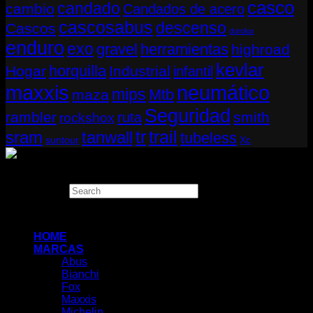
casco
candado
cambio
Candados de acero
cascosabus
descenso
Cascos
durolux
enduro
exo
gravel
herramientas
highroad
kevlar
horquilla
Hogar
Industrial
infantil
neumático
maxxis
mips
Mtb
maza
Seguridad
rambler
smith
ruta
rockshox
tr
sram
tanwall
trail
tubeless
suntour
Xc
Copyright 2026 ©
THUGBIKE CHILE
Search
×
HOME
MARCAS
Abus
Bianchi
Fox
Maxxis
Michelin