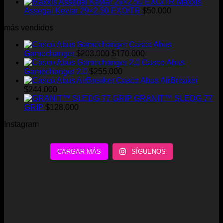
Maxxis
Assegai Kevlar 29×2.50 EXO/TR
$
50.000
más vendidos
Casco Abus
El
El
Gamechanger
$
203.000
$
170.000
precio
precio
Casco Abus
original
actual
Gamechanger 2.0
$
255.000
era:
es:
Casco Abus AirBreaker
$203.000.
$170.000.
$
244.000
GRANIT™ SLEDG 77
GRIP
$
128.000
Instagram
CARGAR MÁS
SÍGUENOS