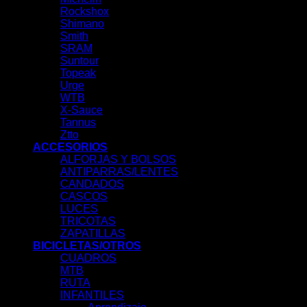
Rockshox
Shimano
Smith
SRAM
Suntour
Topeak
Urge
WTB
X-Sauce
Tannus
Ztto
ACCESORIOS
ALFORJAS Y BOLSOS
ANTIPARRAS/LENTES
CANDADOS
CASCOS
LUCES
TRICOTAS
ZAPATILLAS
BICICLETAS/OTROS
CUADROS
MTB
RUTA
INFANTILES