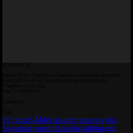
NOSOTROS
Desde 2019, ThugBike se dedica a entregarte productos
para ciclismo de las mejores marcas del mercado.
ThugBike Chile Spa
Rut: 77.289.992-0
Contactos:
Tags
Abus
29
Alta
700x25
abusmtb
abusruta
cadena
Seguridad
bianchi
Bicicleta
café