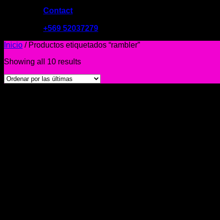
Contact
09:00 - 19:00
+569 52037279
Inicio
/
Productos etiquetados “rambler”
Showing all 10 results