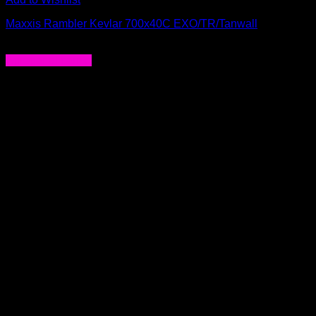
Maxxis Rambler Kevlar 700x40C EXO/TR/Tanwall
$
49.000
Agregar al carrito