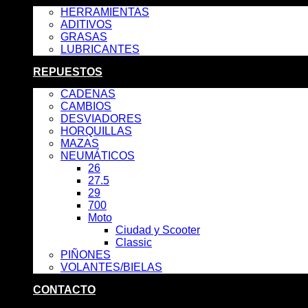
HERRAMIENTAS
ADITIVOS
GRASAS
LUBRICANTES
REPUESTOS
CADENAS
CAMBIOS
DESVIADORES
HORQUILLAS
MAZAS
NEUMÁTICOS
26
27.5
29
700
Moto
Ciudad y Scooter
Classic
PIÑONES
VOLANTES/BIELAS
CONTACTO