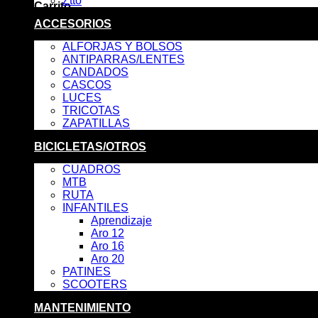
Ztto
Carrito
ACCESORIOS
No hay productos en el carrito.
ALFORJAS Y BOLSOS
ANTIPARRAS/LENTES
CANDADOS
CASCOS
LUCES
TRICOTAS
ZAPATILLAS
BICICLETAS/OTROS
CUADROS
MTB
RUTA
INFANTILES
Aprendizaje
Aro 12
Aro 16
Aro 20
PATINES
SCOOTERS
MANTENIMIENTO