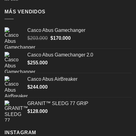
MÁS VENDIDOS
Casco Abus Gamechanger
El
El
$
203.000
$
170.000
precio
precio
original
actual
Casco Abus Gamechanger 2.0
era:
es:
$
255.000
$203.000.
$170.000.
Casco Abus AirBreaker
$
244.000
GRANIT™ SLEDG 77 GRIP
$
128.000
INSTAGRAM