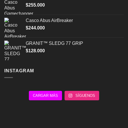
$
255.000
$203.000.
$170.000.
Casco Abus AirBreaker
$
244.000
GRANIT™ SLEDG 77 GRIP
$
128.000
INSTAGRAM
CARGAR MÁS
SÍGUENOS