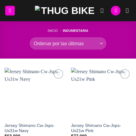
Skip
to
content
INICIO
/
INDUMENTARIA
Add to
Add to
Wishlist
Wishlist
Jersey Shimano Cw-Jsps-
Jersey Shimano Cw-Jsps-
Us31w Navy
Us21w Pink