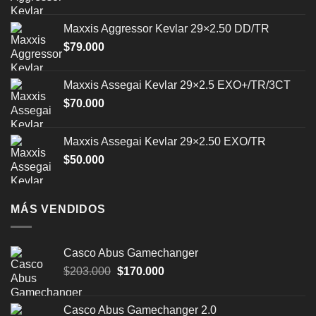
en
la
Maxxis Aggressor Kevlar 29×2.50 DD/TR
página
$
79.000
de
producto
Maxxis Assegai Kevlar 29×2.5 EXO+/TR/3CT
$
70.000
Maxxis Assegai Kevlar 29×2.50 EXO/TR
$
50.000
MÁS VENDIDOS
Casco Abus Gamechanger
El
El
$
203.000
$
170.000
precio
precio
original
actual
Casco Abus Gamechanger 2.0
era:
es: