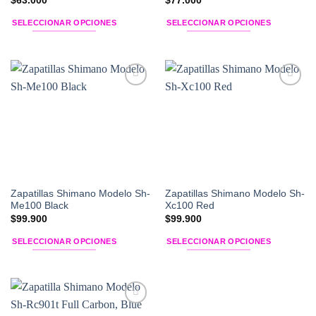
$
63.000
$
77.000
SELECCIONAR OPCIONES
SELECCIONAR OPCIONES
Este
Este
producto
producto
tiene
tiene
múltiples
múltiples
Add to
Add to
variantes.
variantes.
Wishlist
Wishlist
Las
Las
opciones
opciones
se
se
pueden
pueden
elegir
elegir
en
en
Zapatillas Shimano Modelo Sh-
Zapatillas Shimano Modelo Sh-
la
la
Me100 Black
Xc100 Red
página
página
$
99.900
$
99.900
de
de
SELECCIONAR OPCIONES
SELECCIONAR OPCIONES
producto
producto
Este
Este
producto
producto
tiene
tiene
múltiples
múltiples
Add to