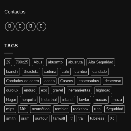
Contactos:
TAGS
29
700x25
Abus
abusmtb
abusruta
Alta Seguridad
bianchi
Bicicleta
cadena
café
cambio
candado
Candados de acero
casco
Cascos
cascosabus
descenso
durolux
enduro
exo
gravel
herramientas
highroad
Hogar
horquilla
Industrial
infantil
kevlar
maxxis
maza
mips
Mtb
neumático
rambler
rockshox
ruta
Seguridad
smith
sram
suntour
tanwall
tr
trail
tubeless
Xc