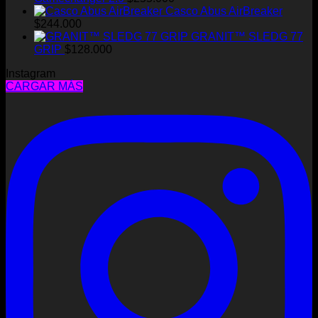
era:
es:
Casco Abus AirBreaker
$203.000.
$170.000.
$
244.000
GRANIT™ SLEDG 77
GRIP
$
128.000
Instagram
CARGAR MÁS