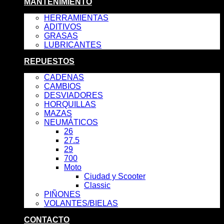
MANTENIMIENTO
HERRAMIENTAS
ADITIVOS
GRASAS
LUBRICANTES
REPUESTOS
CADENAS
CAMBIOS
DESVIADORES
HORQUILLAS
MAZAS
NEUMÁTICOS
26
27.5
29
700
Moto
Ciudad y Scooter
Classic
PIÑONES
VOLANTES/BIELAS
CONTACTO