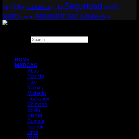
Seguridad
rambler
smith
ruta
rockshox
tr
sram
tanwall
trail
tubeless
suntour
Xc
Copyright 2026 ©
THUGBIKE CHILE
Search
×
HOME
MARCAS
Abus
Bianchi
Fox
Maxxis
Michelin
Rockshox
Shimano
Smith
SRAM
Suntour
Topeak
Urge
WTB