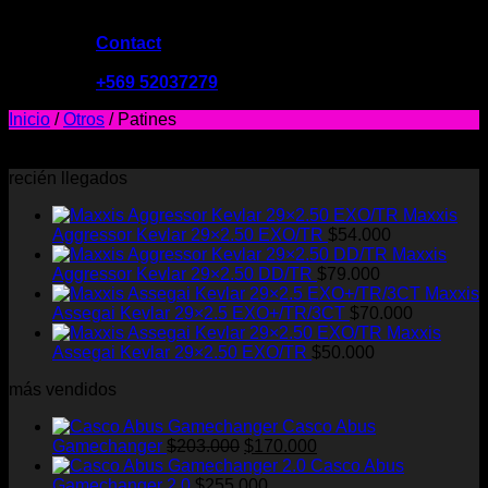
Contact
09:00 - 19:00
+569 52037279
Inicio
/
Otros
/
Patines
No se encontraron productos que concuerden con la
selección.
recién llegados
Maxxis
Aggressor Kevlar 29×2.50 EXO/TR
$
54.000
Maxxis
Aggressor Kevlar 29×2.50 DD/TR
$
79.000
Maxxis
Assegai Kevlar 29×2.5 EXO+/TR/3CT
$
70.000
Maxxis
Assegai Kevlar 29×2.50 EXO/TR
$
50.000
más vendidos
Casco Abus
El
El
Gamechanger
$
203.000
$
170.000
precio
precio
Casco Abus
original
actual
Gamechanger 2.0
$
255.000