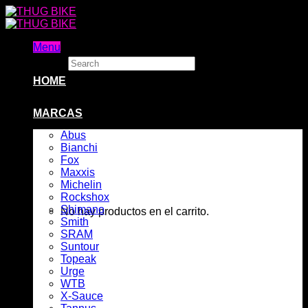
Skip
to
content
Menu
Search
×
HOME
MARCAS
Abus
Bianchi
Fox
Maxxis
Michelin
Rockshox
Shimano
No hay productos en el carrito.
Smith
SRAM
Suntour
Topeak
Urge
WTB
X-Sauce