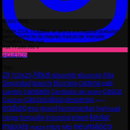
NOSOTROS
Desde 2019, ThugBike se dedica a entregarte productos
para ciclismo de las mejores marcas del mercado.
ThugBike Chile Spa
Rut: 77.289.992-0
SÍGUENOS
Contactos:
Tags
Abus
29
Alta
700x25
abusmtb
abusruta
cadena
Seguridad
bianchi
Bicicleta
café
casco
candado
cambio
Candados de acero
cascosabus
descenso
Cascos
durolux
enduro
exo
gravel
herramientas
highroad
kevlar
horquilla
Hogar
Industrial
infantil
neumático
maxxis
mips
Mtb
maza