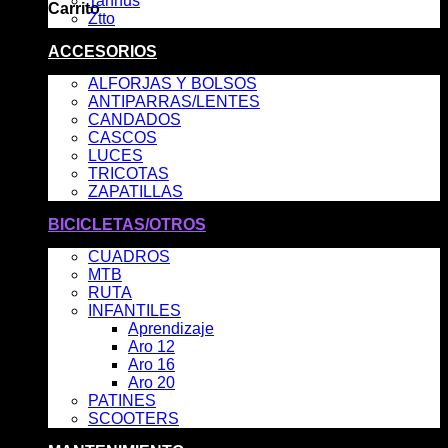
Tannus
Carrito
Ztto
No hay productos en el carrito.
ACCESORIOS
ALFORJAS Y BOLSOS
ANTIPARRAS/LENTES
CANDADOS
CASCOS
LUCES
TRICOTAS
ZAPATILLAS
BICICLETAS/OTROS
CUADROS
MTB
RUTA
INFANTILES
Aprendizaje
Aro 12
Aro 16
Aro 20
PATINES
SCOOTERS