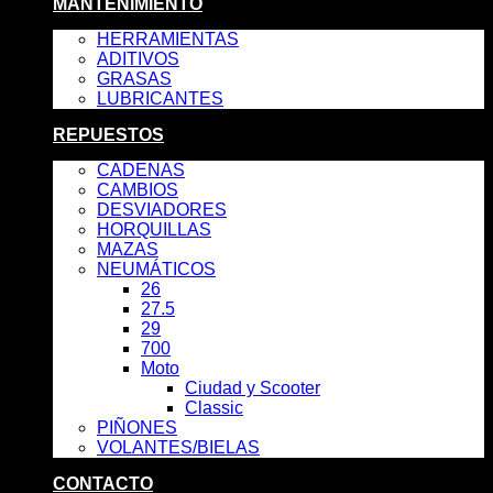
MANTENIMIENTO
HERRAMIENTAS
ADITIVOS
GRASAS
LUBRICANTES
REPUESTOS
CADENAS
CAMBIOS
DESVIADORES
HORQUILLAS
MAZAS
NEUMÁTICOS
26
27.5
29
700
Moto
Ciudad y Scooter
Classic
PIÑONES
VOLANTES/BIELAS
CONTACTO