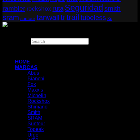
Seguridad
rambler
smith
ruta
rockshox
tr
sram
tanwall
trail
tubeless
suntour
Xc
Copyright 2026 ©
THUGBIKE CHILE
Search
×
HOME
MARCAS
Abus
Bianchi
Fox
Maxxis
Michelin
Rockshox
Shimano
Smith
SRAM
Suntour
Topeak
Urge