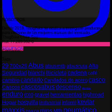
NOSOTROS
Desde 2019, ThugBike se dedica a entregarte productos
para ciclismo de las mejores marcas del mercado.
ThugBike Chile Spa
Rut: 77.289.992-0
SÍGUENOS
Contactos:
Tags
Abus
29
Alta
700x25
abusmtb
abusruta
cadena
Seguridad
bianchi
Bicicleta
café
casco
candado
cambio
Candados de acero
cascosabus
descenso
Cascos
durolux
enduro
exo
gravel
herramientas
highroad
kevlar
horquilla
Hogar
Industrial
infantil
neumático
maxxis
mips
Mtb
maza