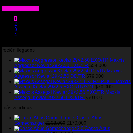
$
65.000
Agregar al carrito
1
2
3
4
recién llegados
Maxxis
Aggressor Kevlar 29×2.50 EXO/TR
$
54.000
Maxxis
Aggressor Kevlar 29×2.50 DD/TR
$
79.000
Maxxis
Assegai Kevlar 29×2.5 EXO+/TR/3CT
$
70.000
Maxxis
Assegai Kevlar 29×2.50 EXO/TR
$
50.000
más vendidos
Casco Abus
El
El
Gamechanger
$
203.000
$
170.000
precio
precio
Casco Abus