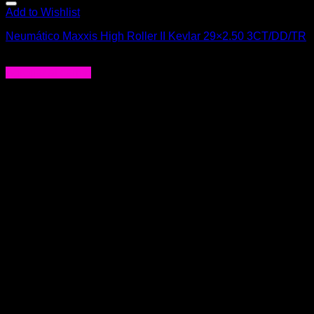
Add to Wishlist
Neumático Maxxis High Roller II Kevlar 29×2.50 3CT/DD/TR
$
78.000
Agregar al carrito