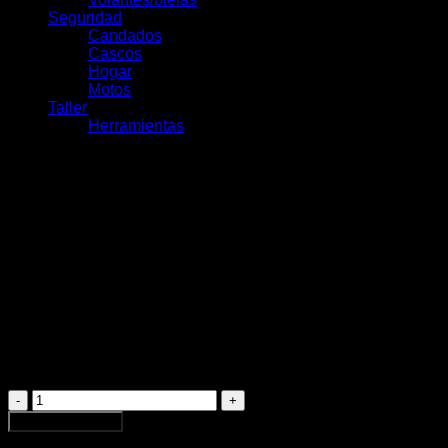
Seguridad
Candados
Cascos
Hogar
Motos
Taller
Herramientas
Maxxis Rekon Kevlar
29×2.60 EXO/3CT/TR
$
65.000
Maxxis
Rekon
Agregar al carrito
Kevlar