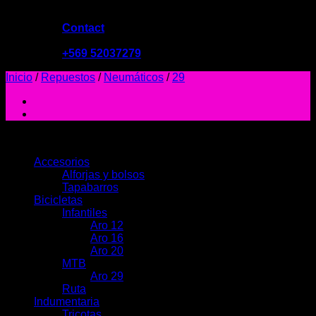
Contact
09:00 - 19:00
+569 52037279
Inicio
/
Repuestos
/
Neumáticos
/
29
PRODUCTOS
Accesorios
Alforjas y bolsos
Tapabarros
Bicicletas
Infantiles
Aro 12
Aro 16
Aro 20
MTB
Aro 29
Ruta
Indumentaria
Tricotas