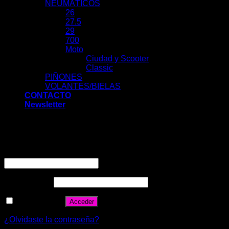
NEUMÁTICOS
26
27.5
29
700
Moto
Ciudad y Scooter
Classic
PIÑONES
VOLANTES/BIELAS
CONTACTO
Newsletter
Acceder
Nombre de usuario o correo electrónico
*
Contraseña
*
Recuérdame
Acceder
¿Olvidaste la contraseña?