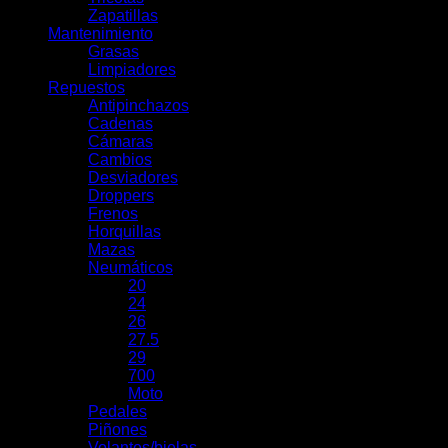
Zapatillas
Mantenimiento
Grasas
Limpiadores
Repuestos
Antipinchazos
Cadenas
Cámaras
Cambios
Desviadores
Droppers
Frenos
Horquillas
Mazas
Neumáticos
20
24
26
27.5
29
700
Moto
Pedales
Piñones
Volantes/bielas