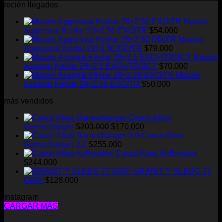
recién llegados
Maxxis
Aggressor Kevlar 29×2.50 EXO/TR
$
54.000
Maxxis
Aggressor Kevlar 29×2.50 DD/TR
$
79.000
Maxxis
Assegai Kevlar 29×2.5 EXO+/TR/3CT
$
70.000
Maxxis
Assegai Kevlar 29×2.50 EXO/TR
$
50.000
más vendidos
Casco Abus
El
El
Gamechanger
$
203.000
$
170.000
precio
precio
Casco Abus
original
actual
Gamechanger 2.0
$
255.000
era:
es:
Casco Abus AirBreaker
$203.000.
$170.000.
$
244.000
GRANIT™ SLEDG 77
GRIP
$
128.000
Instagram
CARGAR MÁS