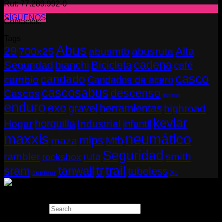
Rut: 77.289.992-0
SÍGUENOS
Contactos:
Tags
Abus
29
Alta
700x25
abusmtb
abusruta
cadena
Seguridad
bianchi
Bicicleta
café
casco
candado
cambio
Candados de acero
cascosabus
descenso
Cascos
durolux
enduro
exo
gravel
herramientas
highroad
kevlar
horquilla
Hogar
Industrial
infantil
neumático
maxxis
mips
Mtb
maza
Seguridad
rambler
smith
ruta
rockshox
tr
sram
tanwall
trail
tubeless
suntour
Xc
Copyright 2026 ©
THUGBIKE CHILE
Search
×