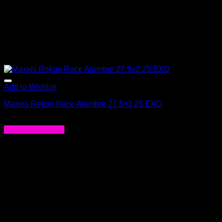
de
producto
Add to Wishlist
Maxxis Rekon Race Alambre 27.5×2.25 EXO
$
24.990
Agregar al carrito