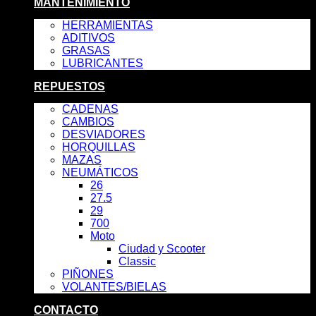
MANTENIMIENTO
HERRAMIENTAS
ADITIVOS
GRASAS
LUBRICANTES
REPUESTOS
CADENAS
CAMBIOS
DESVIADORES
HORQUILLAS
MAZAS
NEUMÁTICOS
26
27.5
29
700
Moto
Ciudad y Scooter
Classic
PIÑONES
VOLANTES/BIELAS
CONTACTO