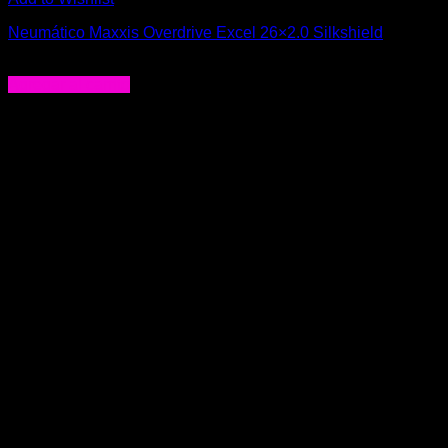
Neumático Maxxis Overdrive Excel 26×2.0 Silkshield
$
25.990
Agregar al carrito