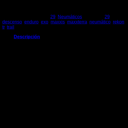
29×2.60
EXO/3CT/TR
cantidad
SKU:
7809
Categorías:
29
,
Neumáticos
Etiquetas:
29
,
descenso
,
enduro
,
exo
,
maxxis
,
maxxterra
,
neumático
,
rekon
,
tr
,
trail
Descripción
El Rekon es un neumático de trail de trabajo ligero diseñado
para ir rápido en terrenos técnicos.
Categoría: XC, Trail
Uso recomendado: Empaquetado duro a condiciones
sueltas
Instalación recomendada: Delantero o Trasero
PSI 40
TPI 120
ETRTO 66-622
Peso 895 g
EXO
EXO es un material resistente a los cortes y la abrasión que
se agrega a las paredes laterales de muchos neumáticos
Maxxis para bicicletas de montaña y grava. Este tejido
densamente tejido es ligero y muy flexible, lo que garantiza