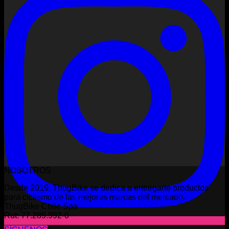
NOSOTROS
Desde 2019, ThugBike se dedica a entregarte productos
para ciclismo de las mejores marcas del mercado.
ThugBike Chile Spa
Rut: 77.289.992-0