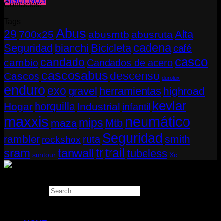
SÍGUENOS
Contactos:
Tags
Abus
29
Alta
700x25
abusmtb
abusruta
cadena
Seguridad
bianchi
Bicicleta
café
casco
candado
cambio
Candados de acero
cascosabus
descenso
Cascos
durolux
enduro
exo
gravel
herramientas
highroad
kevlar
horquilla
Hogar
Industrial
infantil
neumático
maxxis
mips
Mtb
maza
Seguridad
rambler
smith
ruta
rockshox
tr
sram
tanwall
trail
tubeless
suntour
Xc
Copyright 2026 ©
THUGBIKE CHILE
Search
×