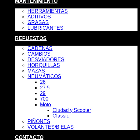
MANTENIMIENTO
HERRAMIENTAS
ADITIVOS
GRASAS
LUBRICANTES
REPUESTOS
CADENAS
CAMBIOS
DESVIADORES
HORQUILLAS
MAZAS
NEUMÁTICOS
26
27.5
29
700
Moto
Ciudad y Scooter
Classic
PIÑONES
VOLANTES/BIELAS
CONTACTO