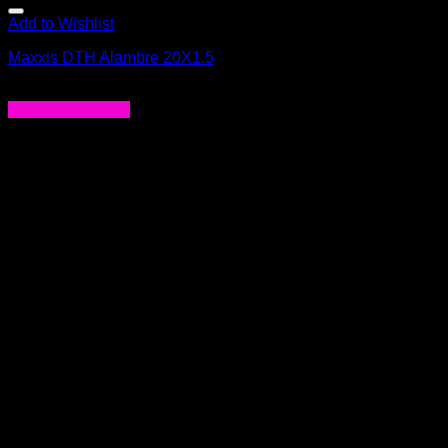
Add to Wishlist
Maxxis DTH Alambre 20X1.5
$
29.990
Agregar al carrito