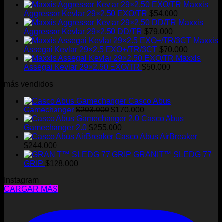
Maxxis
Aggressor Kevlar 29×2.50 EXO/TR
$
54.000
Maxxis
Aggressor Kevlar 29×2.50 DD/TR
$
79.000
Maxxis
Assegai Kevlar 29×2.5 EXO+/TR/3CT
$
70.000
Maxxis
Assegai Kevlar 29×2.50 EXO/TR
$
50.000
más vendidos
Casco Abus
El
El
Gamechanger
$
203.000
$
170.000
precio
precio
Casco Abus
original
actual
Gamechanger 2.0
$
255.000
era:
es:
Casco Abus AirBreaker
$203.000.
$170.000.
$
244.000
GRANIT™ SLEDG 77
GRIP
$
128.000
Instagram
CARGAR MÁS