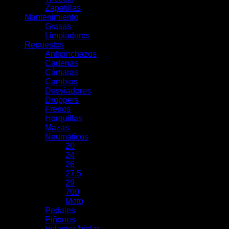
Zapatillas
Mantenimiento
Grasas
Limpiadores
Repuestos
Antipinchazos
Cadenas
Cámaras
Cambios
Desviadores
Droppers
Frenos
Horquillas
Mazas
Neumáticos
20
24
26
27.5
29
700
Moto
Pedales
Piñones
Volantes/bielas