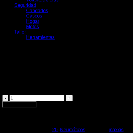
Seguridad
Candados
Cascos
Hogar
Motos
Taller
Herramientas
Neumático Maxxis DTH
Kevlar 20X1-1/8 Silkworm
$
29.990
Neumático
Maxxis
Agregar al carrito
DTH
Kevlar
20X1-
1/8
Silkworm
SKU:
9379
Categorías:
20
,
Neumáticos
Etiquetas:
maxxis
,