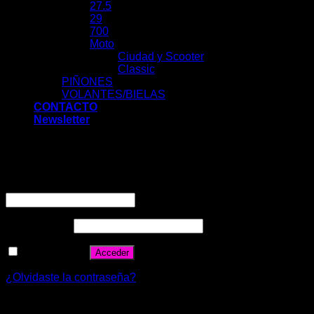
27.5
29
700
Moto
Ciudad y Scooter
Classic
PIÑONES
VOLANTES/BIELAS
CONTACTO
Newsletter
Acceder
Nombre de usuario o correo electrónico
*
Contraseña
*
Recuérdame
Acceder
¿Olvidaste la contraseña?
Registrarse