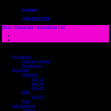
Contact
09:00 - 19:00
+569 52037279
Inicio
/
Repuestos
/
Neumáticos
/
20
PRODUCTOS
Accesorios
Alforjas y bolsos
Tapabarros
Bicicletas
Infantiles
Aro 12
Aro 16
Aro 20
MTB
Aro 29
Ruta
Indumentaria
Tricotas