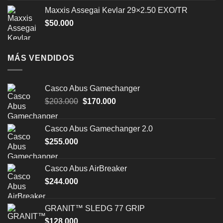
Maxxis Assegai Kevlar 29×2.50 EXO/TR
$
50.000
MÁS VENDIDOS
Casco Abus Gamechanger
El
El
$
203.000
$
170.000
precio
precio
original
actual
Casco Abus Gamechanger 2.0
era:
es:
$
255.000
$203.000.
$170.000.
Casco Abus AirBreaker
$
244.000
GRANIT™ SLEDG 77 GRIP
$
128.000