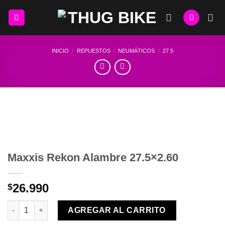
Skip
to
content
INICIO
/
REPUESTOS
/
NEUMÁTICOS
/
27.5
Maxxis Rekon Alambre 27.5×2.60
26.990
$
Maxxis Rekon Alambre 27.5×2.60 cantidad
AGREGAR AL CARRITO