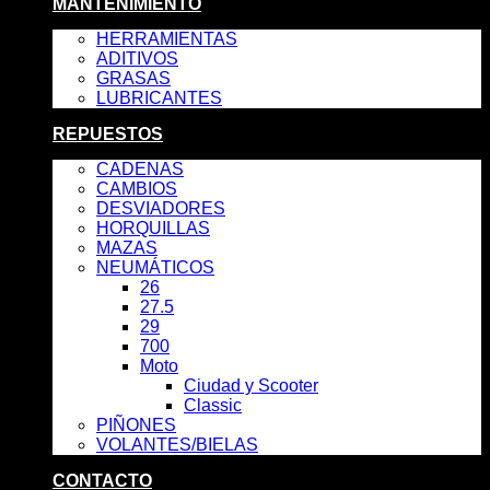
MANTENIMIENTO
HERRAMIENTAS
ADITIVOS
GRASAS
LUBRICANTES
REPUESTOS
CADENAS
CAMBIOS
DESVIADORES
HORQUILLAS
MAZAS
NEUMÁTICOS
26
27.5
29
700
Moto
Ciudad y Scooter
Classic
PIÑONES
VOLANTES/BIELAS
CONTACTO