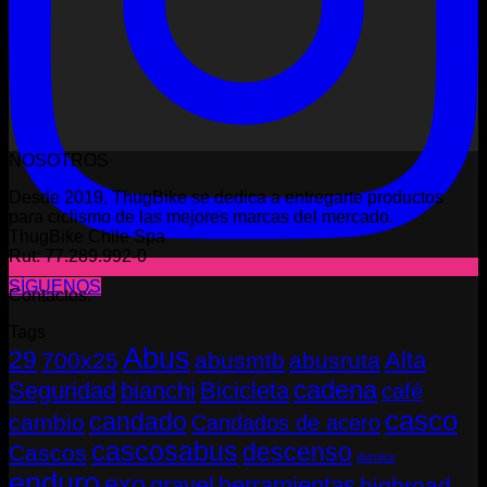
NOSOTROS
Desde 2019, ThugBike se dedica a entregarte productos
para ciclismo de las mejores marcas del mercado.
ThugBike Chile Spa
Rut: 77.289.992-0
SÍGUENOS
Contactos:
Tags
Abus
29
Alta
700x25
abusmtb
abusruta
cadena
Seguridad
bianchi
Bicicleta
café
casco
candado
cambio
Candados de acero
cascosabus
descenso
Cascos
durolux
enduro
exo
gravel
herramientas
highroad