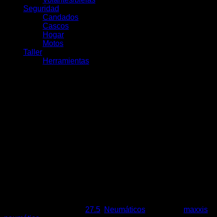
Seguridad
Candados
Cascos
Hogar
Motos
Taller
Herramientas
Maxxis Minion DHF
Alambre 27.5×2.50 DH/ST
$
57.990
Agotado
SKU:
8539
Categorías:
27.5
,
Neumáticos
Etiquetas:
maxxis
,