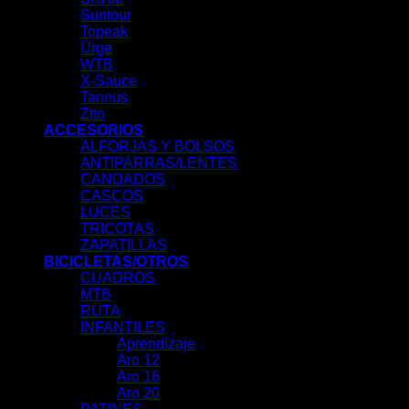
Suntour
Topeak
Urge
WTB
X-Sauce
Tannus
Ztto
ACCESORIOS
ALFORJAS Y BOLSOS
ANTIPARRAS/LENTES
CANDADOS
CASCOS
LUCES
TRICOTAS
ZAPATILLAS
BICICLETAS/OTROS
CUADROS
MTB
RUTA
INFANTILES
Aprendizaje
Aro 12
Aro 16
Aro 20