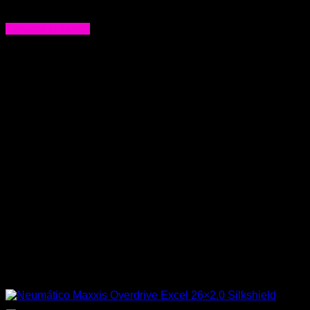
$
57.990
Agregar al carrito