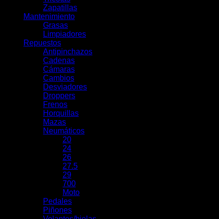
Zapatillas
Mantenimiento
Grasas
Limpiadores
Repuestos
Antipinchazos
Cadenas
Cámaras
Cambios
Desviadores
Droppers
Frenos
Horquillas
Mazas
Neumáticos
20
24
26
27.5
29
700
Moto
Pedales
Piñones
Volantes/bielas