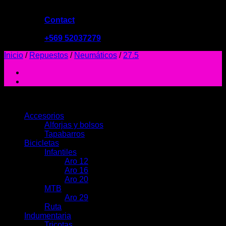
Contact
09:00 - 19:00
+569 52037279
Inicio
/
Repuestos
/
Neumáticos
/
27.5
PRODUCTOS
Accesorios
Alforjas y bolsos
Tapabarros
Bicicletas
Infantiles
Aro 12
Aro 16
Aro 20
MTB
Aro 29
Ruta
Indumentaria
Tricotas