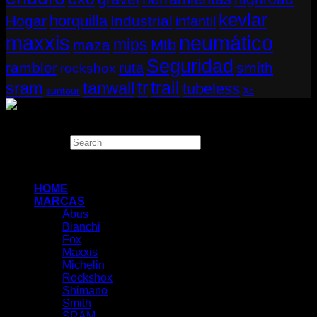
kevlar
horquilla
Hogar
Industrial
infantil
neumático
maxxis
mips
Mtb
maza
Seguridad
rambler
smith
ruta
rockshox
tr
sram
tanwall
trail
tubeless
suntour
Xc
Copyright 2026 ©
THUGBIKE CHILE
Search
×
HOME
MARCAS
Abus
Bianchi
Fox
Maxxis
Michelin
Rockshox
Shimano
Smith
SRAM