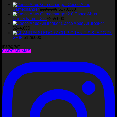
Casco Abus
El
El
Gamechanger
$
203.000
$
170.000
precio
precio
Casco Abus
original
actual
Gamechanger 2.0
$
255.000
era:
es:
Casco Abus AirBreaker
$203.000.
$170.000.
$
244.000
GRANIT™ SLEDG 77
GRIP
$
128.000
Instagram
CARGAR MÁS