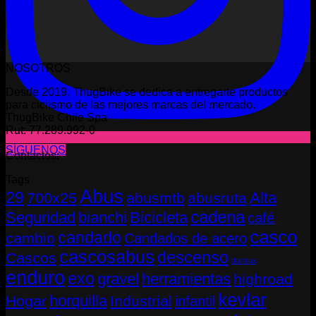
NOSOTROS
Desde 2019, ThugBike se dedica a entregarte productos
para ciclismo de las mejores marcas del mercado.
ThugBike Chile Spa
Rut: 77.289.992-0
SÍGUENOS
Contactos:
Tags
Abus
29
Alta
700x25
abusmtb
abusruta
cadena
Seguridad
bianchi
Bicicleta
café
casco
candado
cambio
Candados de acero
cascosabus
descenso
Cascos
durolux
enduro
exo
gravel
herramientas
highroad
kevlar
horquilla
Hogar
Industrial
infantil