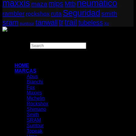
neumático
maxxis
mips
Mtb
maza
Seguridad
rambler
smith
ruta
rockshox
tr
sram
tanwall
trail
tubeless
suntour
Xc
Copyright 2026 ©
THUGBIKE CHILE
Search
×
HOME
MARCAS
Abus
Bianchi
Fox
Maxxis
Michelin
Rockshox
Shimano
Smith
SRAM
Suntour
Topeak