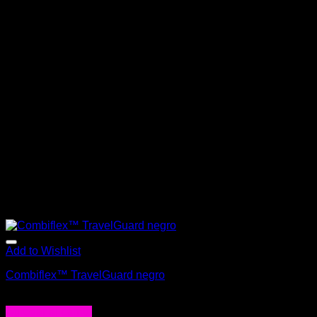
Add to Wishlist
Combiflex™ TravelGuard negro
$
29.000
Agregar al carrito