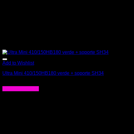
la
página
de
producto
Add to Wishlist
Ultra Mini 410/150HB180 verde + soporte SH34
$
48.000
Agregar al carrito