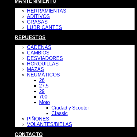
MANTENIMIENTO
HERRAMIENTAS
ADITIVOS
GRASAS
LUBRICANTES
REPUESTOS
CADENAS
CAMBIOS
DESVIADORES
HORQUILLAS
MAZAS
NEUMÁTICOS
26
27.5
29
700
Moto
Ciudad y Scooter
Classic
PIÑONES
VOLANTES/BIELAS
CONTACTO