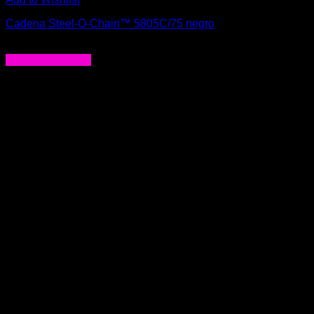
Cadena Steel-O-Chain™ 5805C/75 negro
$
29.000
Agregar al carrito