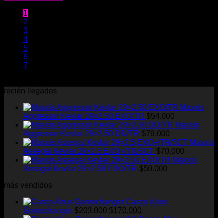
1
2
3
4
5
6
7
recién llegados
Maxxis
Aggressor Kevlar 29×2.50 EXO/TR
$
54.000
Maxxis
Aggressor Kevlar 29×2.50 DD/TR
$
79.000
Maxxis
Assegai Kevlar 29×2.5 EXO+/TR/3CT
$
70.000
Maxxis
Assegai Kevlar 29×2.50 EXO/TR
$
50.000
más vendidos
Casco Abus
El
El
Gamechanger
$
203.000
$
170.000