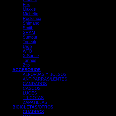
Fox
Maxxis
Michelin
Rockshox
Shimano
Smith
SRAM
Suntour
Topeak
Urge
WTB
X-Sauce
Tannus
Ztto
ACCESORIOS
ALFORJAS Y BOLSOS
ANTIPARRAS/LENTES
CANDADOS
CASCOS
LUCES
TRICOTAS
ZAPATILLAS
BICICLETAS/OTROS
CUADROS