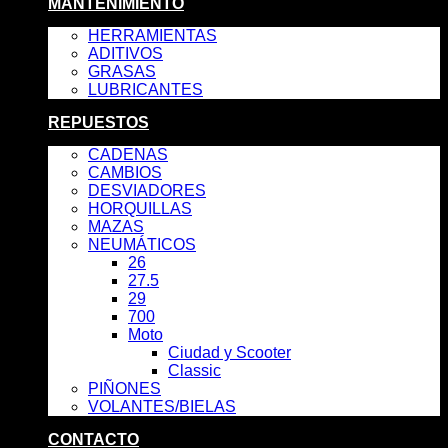
MANTENIMIENTO
HERRAMIENTAS
ADITIVOS
GRASAS
LUBRICANTES
REPUESTOS
CADENAS
CAMBIOS
DESVIADORES
HORQUILLAS
MAZAS
NEUMÁTICOS
26
27.5
29
700
Moto
Ciudad y Scooter
Classic
PIÑONES
VOLANTES/BIELAS
CONTACTO