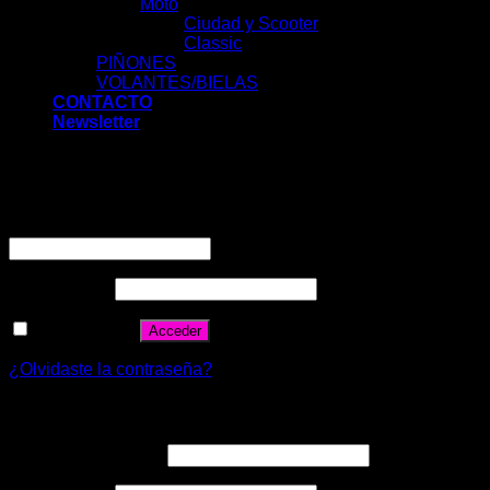
Moto
Ciudad y Scooter
Classic
PIÑONES
VOLANTES/BIELAS
CONTACTO
Newsletter
Acceder
Nombre de usuario o correo electrónico
*
Contraseña
*
Recuérdame
Acceder
¿Olvidaste la contraseña?
Registrarse
Correo electrónico
*