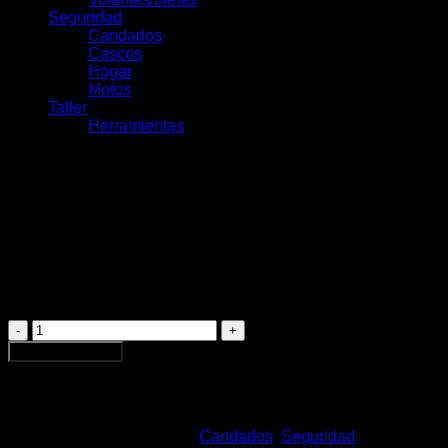
Seguridad
Candados
Cascos
Hogar
Motos
Taller
Herramientas
Ultra Mini 410/150HB180
verde + soporte SH34
$
48.000
Ultra
Mini
Agregar al carrito
410/150HB180
verde
+
soporte
SH34
SKU:
34595-1
Categorías:
Candados
,
Seguridad
Etiquetas: