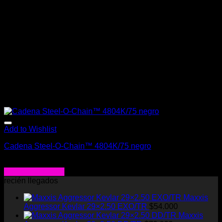
Add to Wishlist
Cadena Steel-O-Chain™ 4804K/75 negro
$
25.900
Agregar al carrito
recién llegados
Maxxis
Aggressor Kevlar 29×2.50 EXO/TR
$
54.000
Maxxis