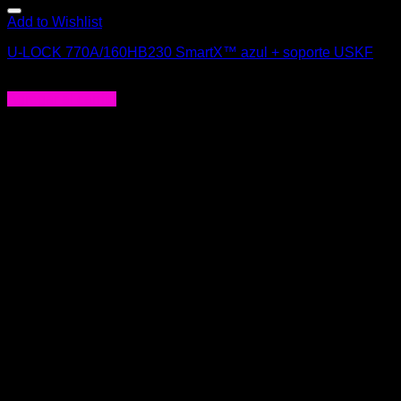
Add to Wishlist
U-LOCK 770A/160HB230 SmartX™ azul + soporte USKF
$
232.000
Agregar al carrito