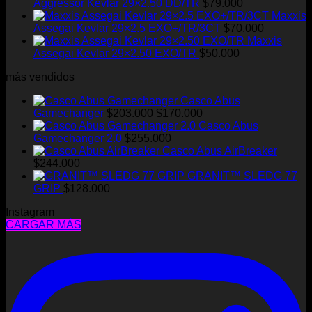
Aggressor Kevlar 29×2.50 DD/TR
$
79.000
Maxxis
Assegai Kevlar 29×2.5 EXO+/TR/3CT
$
70.000
Maxxis
Assegai Kevlar 29×2.50 EXO/TR
$
50.000
más vendidos
Casco Abus
El
El
Gamechanger
$
203.000
$
170.000
precio
precio
Casco Abus
original
actual
Gamechanger 2.0
$
255.000
era:
es:
Casco Abus AirBreaker
$203.000.
$170.000.
$
244.000
GRANIT™ SLEDG 77
GRIP
$
128.000
Instagram
CARGAR MÁS