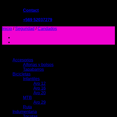
Contact
09:00 - 19:00
+569 52037279
Inicio
/
Seguridad
/
Candados
PRODUCTOS
Accesorios
Alforjas y bolsos
Tapabarros
Bicicletas
Infantiles
Aro 12
Aro 16
Aro 20
MTB
Aro 29
Ruta
Indumentaria
Tricotas