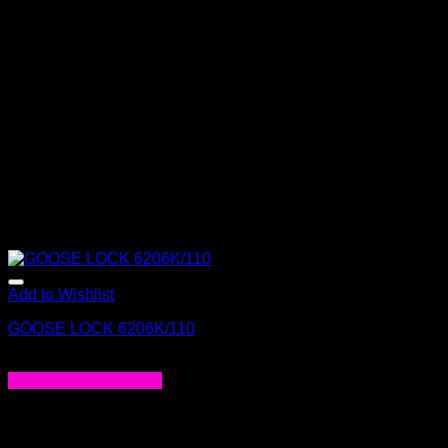
Add to Wishlist
GOOSE LOCK 6206K/110
$
85.000
Seleccionar opciones
Este
producto
tiene