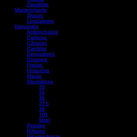
Zapatillas
Mantenimiento
Grasas
Limpiadores
Repuestos
Antipinchazos
Cadenas
Cámaras
Cambios
Desviadores
Droppers
Frenos
Horquillas
Mazas
Neumáticos
20
24
26
27.5
29
700
Moto
Pedales
Piñones
Volantes/bielas