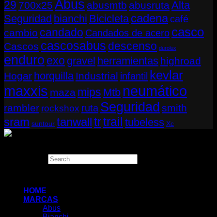
Abus
29
Alta
700x25
abusmtb
abusruta
cadena
Seguridad
bianchi
Bicicleta
café
casco
candado
cambio
Candados de acero
cascosabus
descenso
Cascos
durolux
enduro
exo
gravel
herramientas
highroad
kevlar
horquilla
Hogar
Industrial
infantil
neumático
maxxis
mips
Mtb
maza
Seguridad
rambler
smith
ruta
rockshox
tr
sram
tanwall
trail
tubeless
suntour
Xc
Copyright 2026 ©
THUGBIKE CHILE
Search
×
HOME
MARCAS
Abus
Bianchi