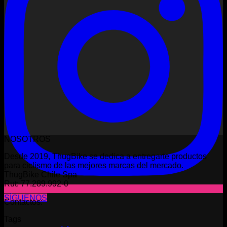
NOSOTROS
Desde 2019, ThugBike se dedica a entregarte productos
para ciclismo de las mejores marcas del mercado.
ThugBike Chile Spa
Rut: 77.289.992-0
SÍGUENOS
Contactos:
Tags