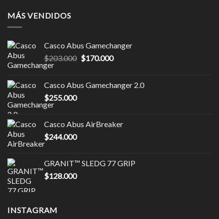
MÁS VENDIDOS
Casco Abus Gamechanger
El
El
$
203.000
$
170.000
precio
precio
original
actual
Casco Abus Gamechanger 2.0
era:
es:
$
255.000
$203.000.
$170.000.
Casco Abus AirBreaker
$
244.000
GRANIT™ SLEDG 77 GRIP
$
128.000
INSTAGRAM