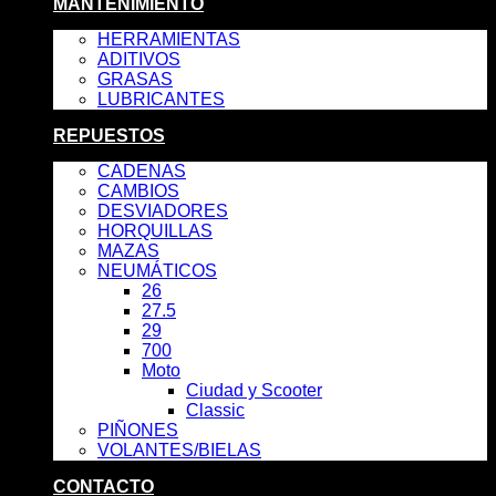
MANTENIMIENTO
HERRAMIENTAS
ADITIVOS
GRASAS
LUBRICANTES
REPUESTOS
CADENAS
CAMBIOS
DESVIADORES
HORQUILLAS
MAZAS
NEUMÁTICOS
26
27.5
29
700
Moto
Ciudad y Scooter
Classic
PIÑONES
VOLANTES/BIELAS
CONTACTO