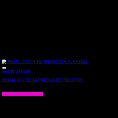
Add to Wishlist
PEDAL IGNITE 16 PINES C/REPUESTOS
$
20.000
Seleccionar opciones
Este
producto
tiene
múltiples
variantes.