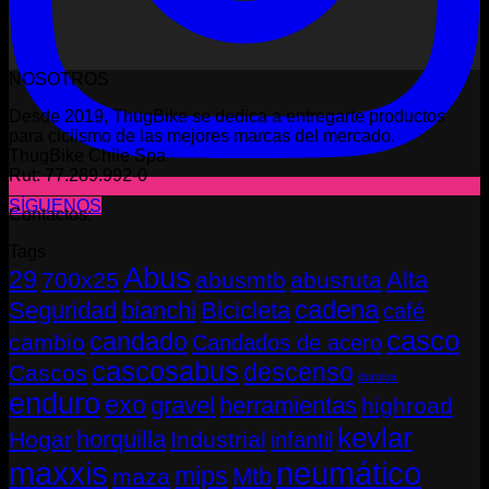
NOSOTROS
Desde 2019, ThugBike se dedica a entregarte productos
para ciclismo de las mejores marcas del mercado.
ThugBike Chile Spa
Rut: 77.289.992-0
SÍGUENOS
Contactos:
Tags
Abus
29
Alta
700x25
abusmtb
abusruta
cadena
Seguridad
bianchi
Bicicleta
café
casco
candado
cambio
Candados de acero
cascosabus
descenso
Cascos
durolux
enduro
exo
gravel
herramientas
highroad
kevlar
horquilla
Hogar
Industrial
infantil
neumático
maxxis
mips
Mtb
maza