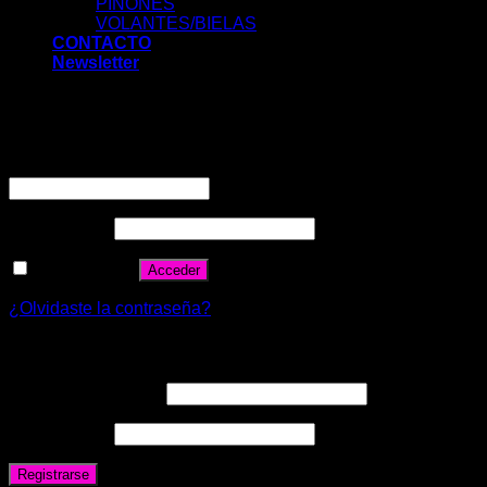
PIÑONES
VOLANTES/BIELAS
CONTACTO
Newsletter
Acceder
Nombre de usuario o correo electrónico
*
Contraseña
*
Recuérdame
Acceder
¿Olvidaste la contraseña?
Registrarse
Correo electrónico
*
Contraseña
*
Registrarse