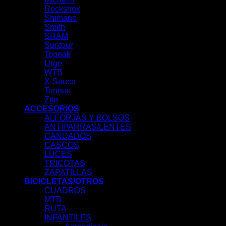
Rockshox
Shimano
Smith
SRAM
Suntour
Topeak
Urge
WTB
X-Sauce
Tannus
Ztto
ACCESORIOS
ALFORJAS Y BOLSOS
ANTIPARRAS/LENTES
CANDADOS
CASCOS
LUCES
TRICOTAS
ZAPATILLAS
BICICLETAS/OTROS
CUADROS
MTB
RUTA
INFANTILES