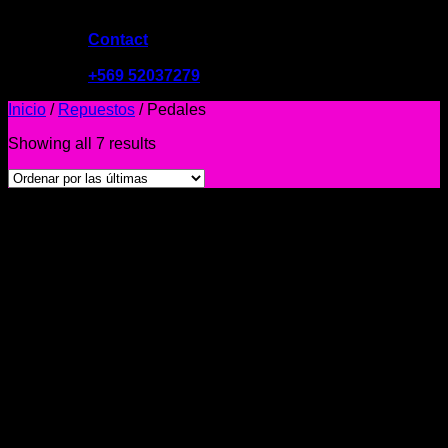
Contact
09:00 - 19:00
+569 52037279
Inicio
/
Repuestos
/
Pedales
Showing all 7 results