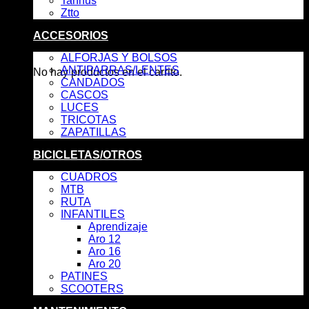
Tannus
Ztto
ACCESORIOS
Carrito
ALFORJAS Y BOLSOS
ANTIPARRAS/LENTES
No hay productos en el carrito.
CANDADOS
CASCOS
LUCES
TRICOTAS
ZAPATILLAS
BICICLETAS/OTROS
CUADROS
MTB
RUTA
INFANTILES
Aprendizaje
Aro 12
Aro 16
Aro 20
PATINES
SCOOTERS