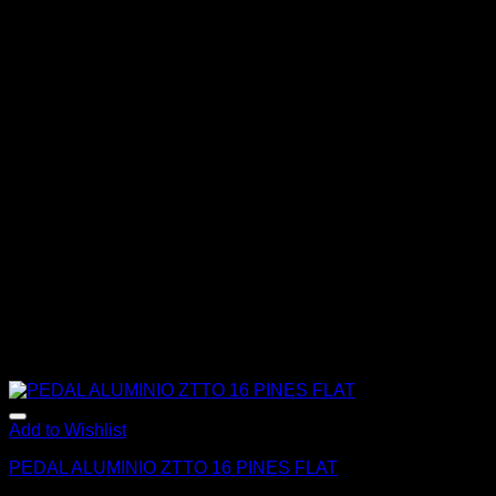
producto
tiene
múltiples
variantes.
Las
opciones
se
pueden
elegir
en
la
página
de
producto
Add to Wishlist
PEDAL ALUMINIO ZTTO 16 PINES FLAT