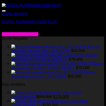
Add to Wishlist
PEDAL ALUMINIO ENLEE FLAT
$
20.000
Seleccionar opciones
Este
recién llegados
producto
Maxxis
tiene
Aggressor Kevlar 29×2.50 EXO/TR
$
54.000
múltiples
Maxxis
variantes.
Aggressor Kevlar 29×2.50 DD/TR
$
79.000
Las
Maxxis
opciones
Assegai Kevlar 29×2.5 EXO+/TR/3CT
$
70.000
se
Maxxis
pueden
Assegai Kevlar 29×2.50 EXO/TR
$
50.000
elegir
en
más vendidos
la
página
Casco Abus
de
El
El
Gamechanger
$
203.000
$
170.000
producto
precio
precio
Casco Abus
original
actual
Gamechanger 2.0
$
255.000