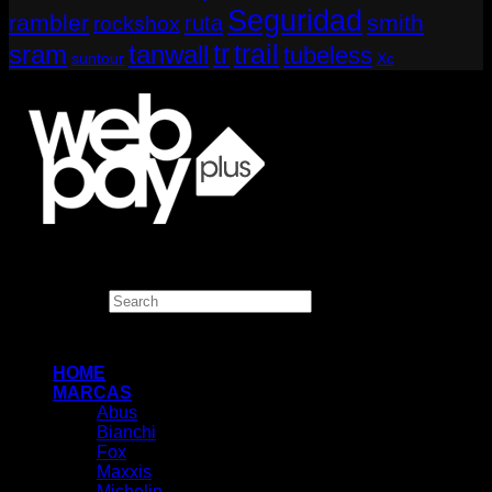
Seguridad
rambler
smith
ruta
rockshox
tr
sram
tanwall
trail
tubeless
suntour
Xc
Copyright 2026 ©
THUGBIKE CHILE
Search
×
HOME
MARCAS
Abus
Bianchi
Fox
Maxxis
Michelin