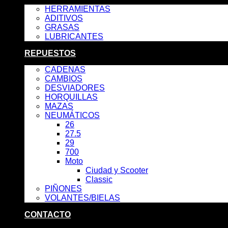
HERRAMIENTAS
ADITIVOS
GRASAS
LUBRICANTES
REPUESTOS
CADENAS
CAMBIOS
DESVIADORES
HORQUILLAS
MAZAS
NEUMÁTICOS
26
27.5
29
700
Moto
Ciudad y Scooter
Classic
PIÑONES
VOLANTES/BIELAS
CONTACTO