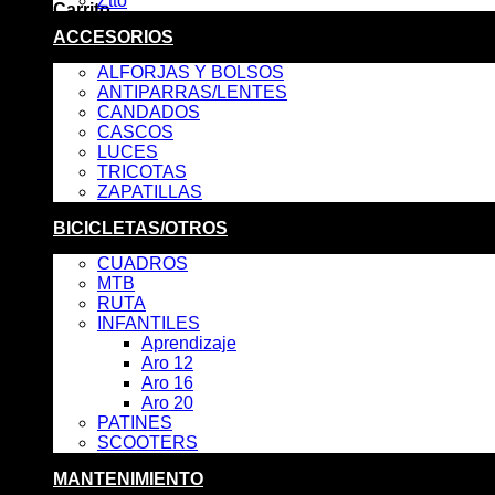
Ztto
Carrito
ACCESORIOS
No hay productos en el carrito.
ALFORJAS Y BOLSOS
ANTIPARRAS/LENTES
CANDADOS
CASCOS
LUCES
TRICOTAS
ZAPATILLAS
BICICLETAS/OTROS
CUADROS
MTB
RUTA
INFANTILES
Aprendizaje
Aro 12
Aro 16
Aro 20
PATINES
SCOOTERS
MANTENIMIENTO