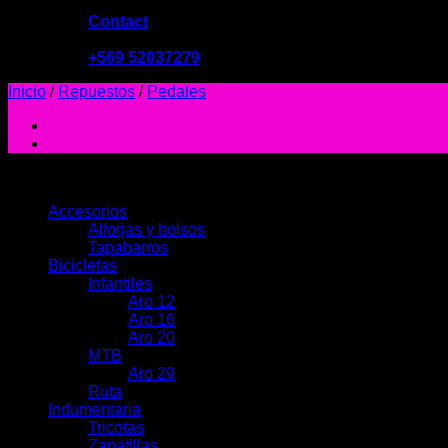
Contact
09:00 - 19:00
+569 52037279
Inicio
/
Repuestos
/
Pedales
PRODUCTOS
Accesorios
Alforjas y bolsos
Tapabarros
Bicicletas
Infantiles
Aro 12
Aro 16
Aro 20
MTB
Aro 29
Ruta
Indumentaria
Tricotas
Zapatillas