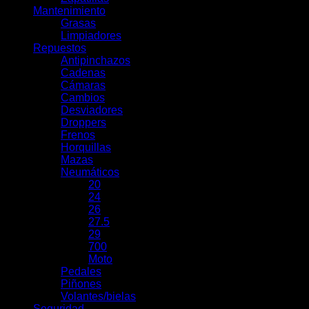
Mantenimiento
Grasas
Limpiadores
Repuestos
Antipinchazos
Cadenas
Cámaras
Cambios
Desviadores
Droppers
Frenos
Horquillas
Mazas
Neumáticos
20
24
26
27.5
29
700
Moto
Pedales
Piñones
Volantes/bielas
Seguridad