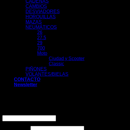
CADENAS
CAMBIOS
DESVIADORES
HORQUILLAS
MAZAS
NEUMÁTICOS
26
27.5
29
700
Moto
Ciudad y Scooter
Classic
PIÑONES
VOLANTES/BIELAS
CONTACTO
Newsletter
Acceder
Nombre de usuario o correo electrónico
*
Contraseña
*