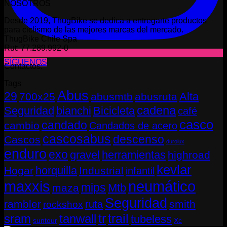
NOSOTROS
Desde 2019, ThugBike se dedica a entregarte productos
para ciclismo de las mejores marcas del mercado.
ThugBike Chile Spa
Rut: 77.289.992-0
SÍGUENOS
Contactos:
Tags
Abus
29
Alta
700x25
abusmtb
abusruta
cadena
Seguridad
bianchi
Bicicleta
café
casco
candado
cambio
Candados de acero
cascosabus
descenso
Cascos
durolux
enduro
exo
gravel
herramientas
highroad
kevlar
horquilla
Hogar
Industrial
infantil
neumático
maxxis
mips
Mtb
maza
Seguridad
rambler
smith
ruta
rockshox
tr
sram
tanwall
trail
tubeless
suntour
Xc