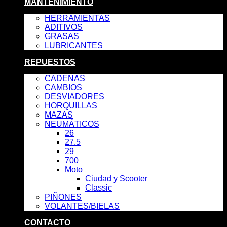
MANTENIMIENTO
HERRAMIENTAS
ADITIVOS
GRASAS
LUBRICANTES
REPUESTOS
CADENAS
CAMBIOS
DESVIADORES
HORQUILLAS
MAZAS
NEUMÁTICOS
26
27.5
29
700
Moto
Ciudad y Scooter
Classic
PIÑONES
VOLANTES/BIELAS
CONTACTO