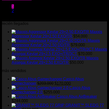
1
2
recién llegados
Maxxis
Aggressor Kevlar 29×2.50 EXO/TR
$
54.000
Maxxis
Aggressor Kevlar 29×2.50 DD/TR
$
79.000
Maxxis
Assegai Kevlar 29×2.5 EXO+/TR/3CT
$
70.000
Maxxis
Assegai Kevlar 29×2.50 EXO/TR
$
50.000
más vendidos
Casco Abus
El
El
Gamechanger
$
203.000
$
170.000
precio
precio
Casco Abus
original
actual
Gamechanger 2.0
$
255.000
era:
es:
Casco Abus AirBreaker
$203.000.
$170.000.
$
244.000
GRANIT™ SLEDG 77