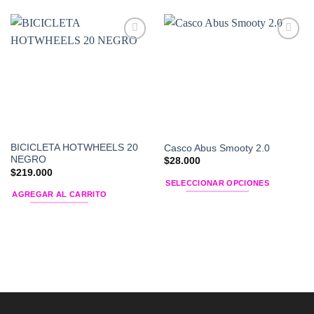
Add to
Add to
Wishlist
Wishlist
BICICLETA HOTWHEELS 20
Casco Abus Smooty 2.0
NEGRO
$
28.000
$
219.000
SELECCIONAR OPCIONES
AGREGAR AL CARRITO
Este
producto
tiene
múltiples
variantes.
Las
opciones
se