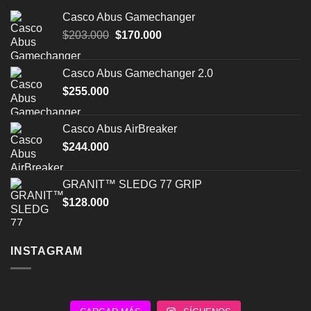
Casco Abus Gamechanger
El
El
$
203.000
$
170.000
precio
precio
original
actual
Casco Abus Gamechanger 2.0
era:
es:
$
255.000
$203.000.
$170.000.
Casco Abus AirBreaker
$
244.000
GRANIT™ SLEDG 77 GRIP
$
128.000
INSTAGRAM