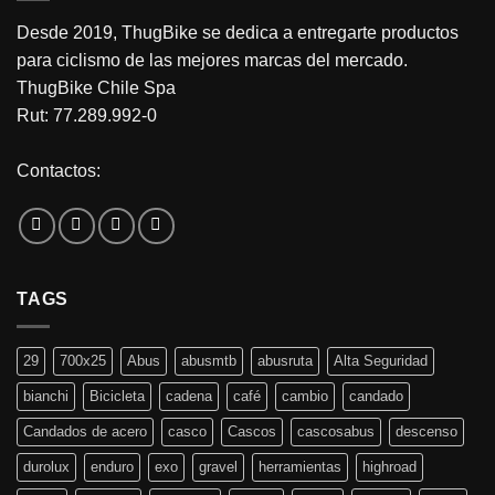
Desde 2019, ThugBike se dedica a entregarte productos
para ciclismo de las mejores marcas del mercado.
ThugBike Chile Spa
Rut: 77.289.992-0
Contactos:
TAGS
29
700x25
Abus
abusmtb
abusruta
Alta Seguridad
bianchi
Bicicleta
cadena
café
cambio
candado
Candados de acero
casco
Cascos
cascosabus
descenso
durolux
enduro
exo
gravel
herramientas
highroad