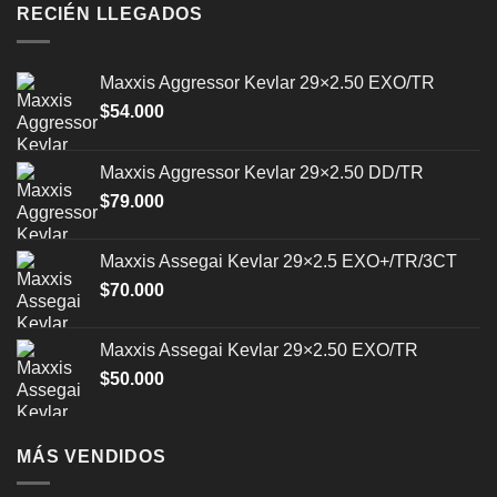
pueden
RECIÉN LLEGADOS
elegir
en
la
Maxxis Aggressor Kevlar 29×2.50 EXO/TR
página
$
54.000
de
producto
Maxxis Aggressor Kevlar 29×2.50 DD/TR
$
79.000
Maxxis Assegai Kevlar 29×2.5 EXO+/TR/3CT
$
70.000
Maxxis Assegai Kevlar 29×2.50 EXO/TR
$
50.000
MÁS VENDIDOS