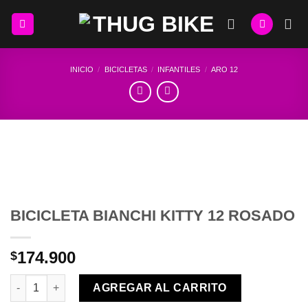
Skip
to
content
INICIO
/
BICICLETAS
/
INFANTILES
/
ARO 12
BICICLETA BIANCHI KITTY 12 ROSADO
174.900
$
BICICLETA BIANCHI KITTY 12 ROSADO cantidad
AGREGAR AL CARRITO