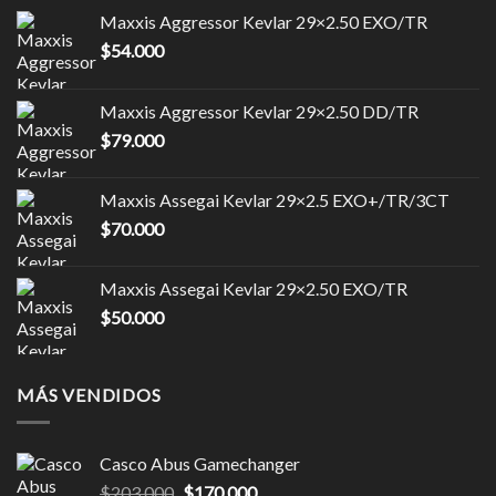
Maxxis Aggressor Kevlar 29×2.50 EXO/TR
$
54.000
Maxxis Aggressor Kevlar 29×2.50 DD/TR
$
79.000
Maxxis Assegai Kevlar 29×2.5 EXO+/TR/3CT
$
70.000
Maxxis Assegai Kevlar 29×2.50 EXO/TR
$
50.000
MÁS VENDIDOS
Casco Abus Gamechanger
El
El
$
203.000
$
170.000