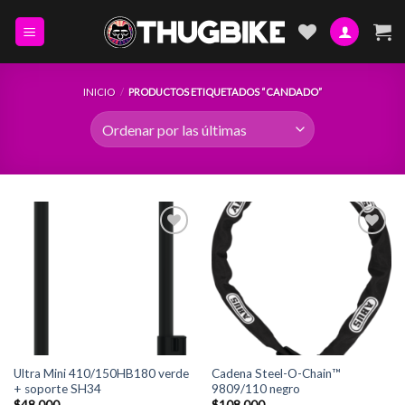
Skip
to
content
INICIO
/
PRODUCTOS ETIQUETADOS “CANDADO”
Add to
Add to
Wishlist
Wishlist
Ultra Mini 410/150HB180 verde
Cadena Steel-O-Chain™
+ soporte SH34
9809/110 negro