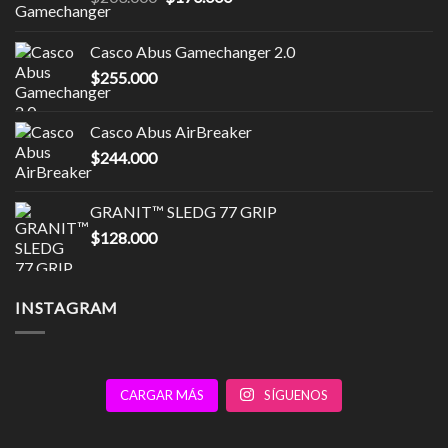
precio
precio
original
actual
Casco Abus Gamechanger 2.0
era:
es:
$
255.000
$203.000.
$170.000.
Casco Abus AirBreaker
$
244.000
GRANIT™ SLEDG 77 GRIP
$
128.000
INSTAGRAM
CARGAR MÁS
SÍGUENOS