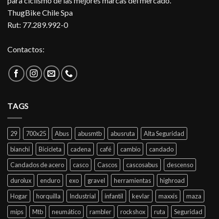
para ciclismo de las mejores marcas del mercado.
ThugBike Chile Spa
Rut: 77.289.992-0
Contactos:
TAGS
29
700x25
Abus
abusmtb
abusruta
Alta Seguridad
bianchi
Bicicleta
cadena
café
cambio
candado
Candados de acero
casco
Cascos
cascosabus
descenso
durolux
enduro
exo
gravel
herramientas
highroad
Hogar
horquilla
Industrial
infantil
kevlar
maxxis
maza
mips
Mtb
neumático
rambler
rockshox
ruta
Seguridad