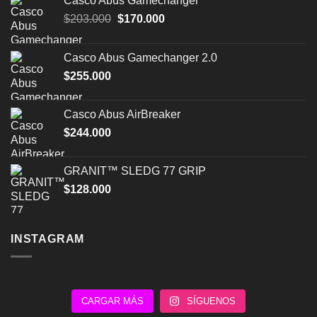
Casco Abus Gamechanger
El
El
$
203.000
$
170.000
precio
precio
original
actual
Casco Abus Gamechanger 2.0
era:
es:
$
255.000
$203.000.
$170.000.
Casco Abus AirBreaker
$
244.000
GRANIT™ SLEDG 77 GRIP
$
128.000
INSTAGRAM
CARGAR MÁS
SÍGUENOS