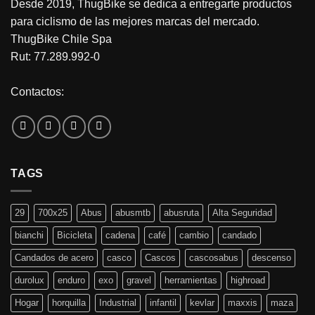
Desde 2019, ThugBike se dedica a entregarte productos
para ciclismo de las mejores marcas del mercado.
ThugBike Chile Spa
Rut: 77.289.992-0
Contactos:
TAGS
29
700x25
Abus
abusmtb
abusruta
Alta Seguridad
bianchi
Bicicleta
cadena
café
cambio
candado
Candados de acero
casco
Cascos
cascosabus
descenso
durolux
enduro
exo
gravel
herramientas
highroad
Hogar
horquilla
Industrial
infantil
kevlar
maxxis
maza