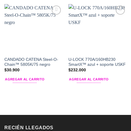
Add to
Add to
Wishlist
Wishlist
CANDADO CATENA Steel-O-
U-LOCK 770A/160HB230
Chain™ 5805K/75 negro
SmartX™ azul + soporte USKF
$
30.900
$
232.000
AGREGAR AL CARRITO
AGREGAR AL CARRITO
RECIÉN LLEGADOS