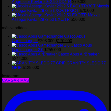
Aggressor Kevlar 29×2.50 DD/TR
$
79.000
Maxxis
Assegai Kevlar 29×2.5 EXO+/TR/3CT
$
70.000
Maxxis
Assegai Kevlar 29×2.50 EXO/TR
$
50.000
más vendidos
Casco Abus
El
El
Gamechanger
$
203.000
$
170.000
precio
precio
Casco Abus
original
actual
Gamechanger 2.0
$
255.000
era:
es:
Casco Abus AirBreaker
$203.000.
$170.000.
$
244.000
GRANIT™ SLEDG 77
GRIP
$
128.000
Instagram
CARGAR MÁS