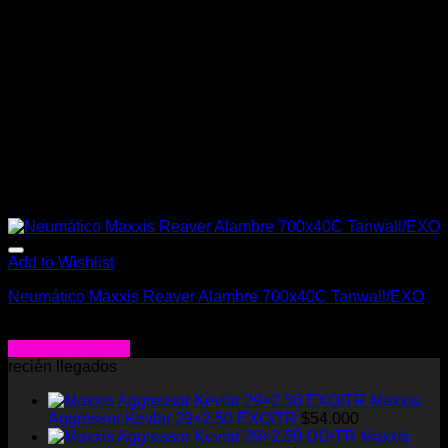
Add to Wishlist
Neumático Maxxis Reaver Alambre 700x40C Tanwall/EXO
$
26.990
Agregar al carrito
recién llegados
Maxxis
Aggressor Kevlar 29×2.50 EXO/TR
$
54.000
Maxxis