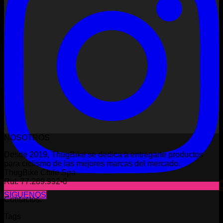
NOSOTROS
Desde 2019, ThugBike se dedica a entregarte productos
para ciclismo de las mejores marcas del mercado.
ThugBike Chile Spa
Rut: 77.289.992-0
SÍGUENOS
Contactos:
Tags