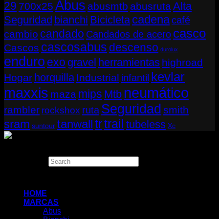
Abus
29
Alta
700x25
abusmtb
abusruta
cadena
Seguridad
bianchi
Bicicleta
café
casco
candado
cambio
Candados de acero
cascosabus
descenso
Cascos
durolux
enduro
exo
gravel
herramientas
highroad
kevlar
horquilla
Hogar
Industrial
infantil
neumático
maxxis
mips
Mtb
maza
Seguridad
rambler
smith
ruta
rockshox
tr
sram
tanwall
trail
tubeless
suntour
Xc
Copyright 2026 ©
THUGBIKE CHILE
Search
×
HOME
MARCAS
Abus