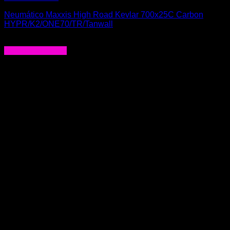
Neumático Maxxis High Road Kevlar 700x25C Carbon
HYPR/K2/ONE70/TR/Tanwall
$
69.000
Agregar al carrito