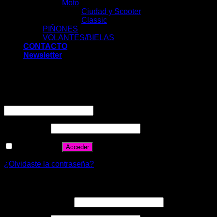
Moto
Ciudad y Scooter
Classic
PIÑONES
VOLANTES/BIELAS
CONTACTO
Newsletter
Acceder
Nombre de usuario o correo electrónico
*
Contraseña
*
Recuérdame
Acceder
¿Olvidaste la contraseña?
Registrarse
Correo electrónico
*