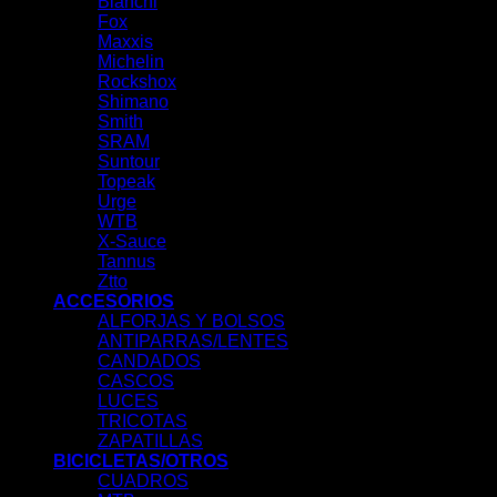
Bianchi
Fox
Maxxis
Michelin
Rockshox
Shimano
Smith
SRAM
Suntour
Topeak
Urge
WTB
X-Sauce
Tannus
Ztto
ACCESORIOS
ALFORJAS Y BOLSOS
ANTIPARRAS/LENTES
CANDADOS
CASCOS
LUCES
TRICOTAS
ZAPATILLAS
BICICLETAS/OTROS
CUADROS