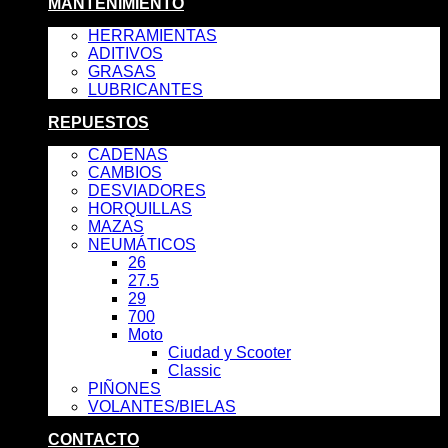
MANTENIMIENTO
HERRAMIENTAS
ADITIVOS
GRASAS
LUBRICANTES
REPUESTOS
CADENAS
CAMBIOS
DESVIADORES
HORQUILLAS
MAZAS
NEUMÁTICOS
26
27.5
29
700
Moto
Ciudad y Scooter
Classic
PIÑONES
VOLANTES/BIELAS
CONTACTO