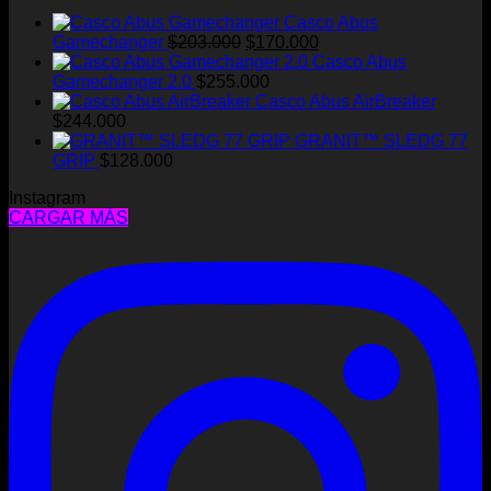
Casco Abus
El
El
Gamechanger
$
203.000
$
170.000
precio
precio
Casco Abus
original
actual
Gamechanger 2.0
$
255.000
era:
es:
Casco Abus AirBreaker
$203.000.
$170.000.
$
244.000
GRANIT™ SLEDG 77
GRIP
$
128.000
Instagram
CARGAR MÁS