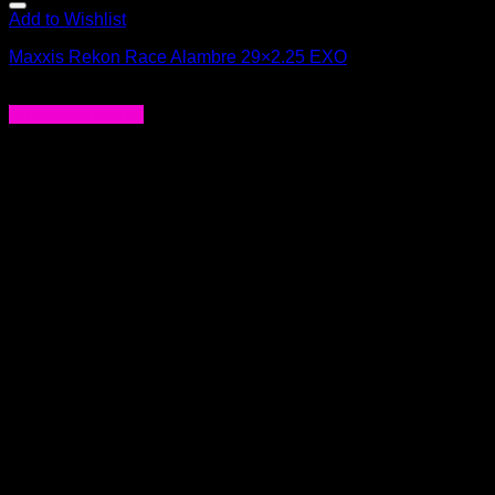
Add to Wishlist
Maxxis Rekon Race Alambre 29×2.25 EXO
$
35.990
Agregar al carrito