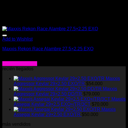
Add to Wishlist
Maxxis Rekon Race Alambre 27.5×2.25 EXO
$
24.990
Agregar al carrito
recién llegados
Maxxis
Aggressor Kevlar 29×2.50 EXO/TR
$
54.000
Maxxis
Aggressor Kevlar 29×2.50 DD/TR
$
79.000
Maxxis
Assegai Kevlar 29×2.5 EXO+/TR/3CT
$
70.000
Maxxis
Assegai Kevlar 29×2.50 EXO/TR
$
50.000
más vendidos