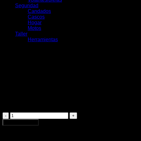
Seguridad
Candados
Cascos
Hogar
Motos
Taller
Herramientas
Neumático Maxxis Reaver
Alambre 700x40C
Tanwall/EXO
$
26.990
Neumático
Maxxis
Agregar al carrito
Reaver
Alambre
700x40C