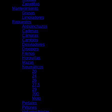
Zapatillas
Mantenimiento
Grasas
Limpiadores
Repuestos
Antipinchazos
Cadenas
Cámaras
Cambios
Desviadores
Droppers
Frenos
Horquillas
Mazas
Neumáticos
20
24
26
27.5
29
700
Moto
Pedales
Piñones
Volantes/bielas