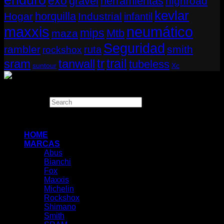
exo
gravel
herramientas
highroad
kevlar
horquilla
Hogar
Industrial
infantil
neumático
maxxis
mips
Mtb
maza
Seguridad
rambler
smith
ruta
rockshox
tr
sram
tanwall
trail
tubeless
suntour
Xc
Copyright 2026 ©
THUGBIKE CHILE
Search
×
HOME
MARCAS
Abus
Bianchi
Fox
Maxxis
Michelin
Rockshox
Shimano
Smith