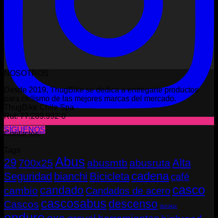
NOSOTROS
Desde 2019, ThugBike se dedica a entregarte productos
para ciclismo de las mejores marcas del mercado.
ThugBike Chile Spa
Rut: 77.289.992-0
SÍGUENOS
Contactos:
Tags
Abus
29
Alta
700x25
abusmtb
abusruta
cadena
Seguridad
bianchi
Bicicleta
café
casco
candado
cambio
Candados de acero
cascosabus
descenso
Cascos
durolux
enduro