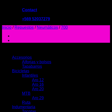
Contact
09:00 - 19:00
+569 52037279
Inicio
/
Repuestos
/
Neumáticos
/
700
PRODUCTOS
Accesorios
Alforjas y bolsos
Tapabarros
Bicicletas
Infantiles
Aro 12
Aro 16
Aro 20
MTB
Aro 29
Ruta
Indumentaria
Tricotas