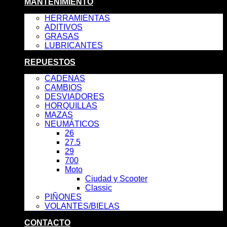
MANTENIMIENTO
HERRAMIENTAS
ADITIVOS
GRASAS
LUBRICANTES
REPUESTOS
CADENAS
CAMBIOS
DESVIADORES
HORQUILLAS
MAZAS
NEUMÁTICOS
26
27.5
29
700
Moto
Ciudad y Scooter
Classic
PIÑONES
VOLANTES/BIELAS
CONTACTO