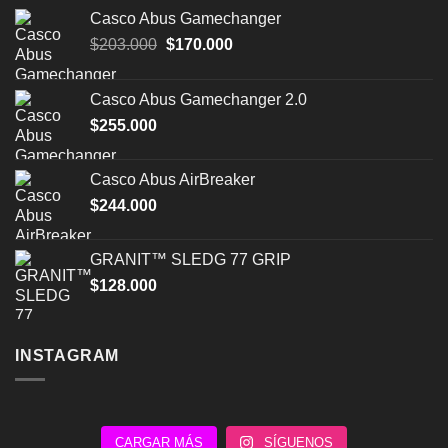
Casco Abus Gamechanger
El
El
$
203.000
$
170.000
precio
precio
original
actual
Casco Abus Gamechanger 2.0
era:
es:
$
255.000
$203.000.
$170.000.
Casco Abus AirBreaker
$
244.000
GRANIT™ SLEDG 77 GRIP
$
128.000
INSTAGRAM
CARGAR MÁS
SÍGUENOS