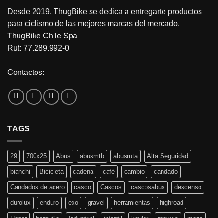
Desde 2019, ThugBike se dedica a entregarte productos
para ciclismo de las mejores marcas del mercado.
ThugBike Chile Spa
Rut: 77.289.992-0
Contactos:
TAGS
29
700x25
Abus
abusmtb
abusruta
Alta Seguridad
bianchi
Bicicleta
cadena
café
cambio
candado
Candados de acero
casco
Cascos
cascosabus
descenso
durolux
enduro
exo
gravel
herramientas
highroad