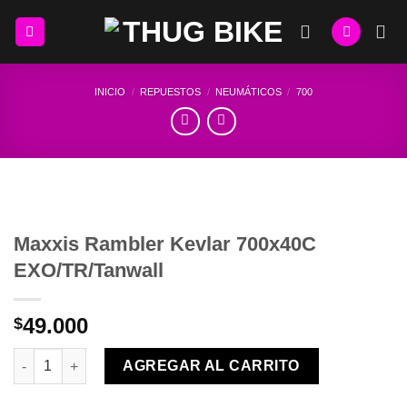
Skip
to
content
INICIO
/
REPUESTOS
/
NEUMÁTICOS
/
700
Maxxis Rambler Kevlar 700x40C
EXO/TR/Tanwall
49.000
$
Maxxis Rambler Kevlar 700x40C EXO/TR/Tanwall cantidad
AGREGAR AL CARRITO