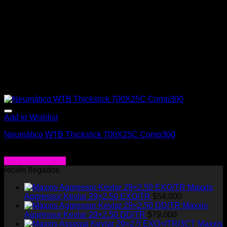
Add to Wishlist
Neumático WTB Thickslick 700X25C Comp300
$
39.000
Agregar al carrito
recién llegados
Maxxis
Aggressor Kevlar 29×2.50 EXO/TR
$
54.000
Maxxis
Aggressor Kevlar 29×2.50 DD/TR
$
79.000
Maxxis