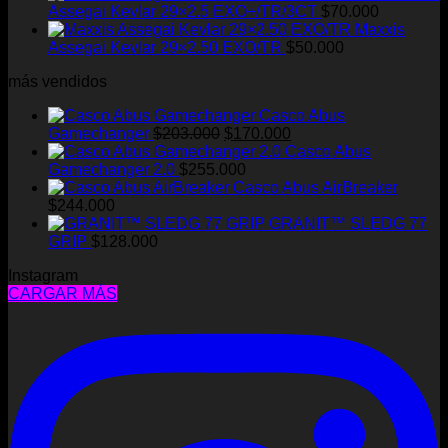
Assegai Kevlar 29×2.5 EXO+/TR/3CT
$
70.000
Maxxis
Assegai Kevlar 29×2.50 EXO/TR
$
50.000
más vendidos
Casco Abus
El
El
Gamechanger
$
203.000
$
170.000
precio
precio
Casco Abus
original
actual
Gamechanger 2.0
$
255.000
era:
es:
Casco Abus AirBreaker
$203.000.
$170.000.
$
244.000
GRANIT™ SLEDG 77
GRIP
$
128.000
Instagram
CARGAR MÁS