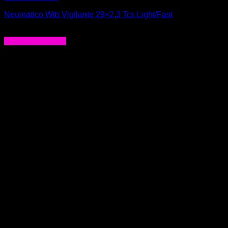
Neumatico Wtb Vigilante 29×2,3 Tcs Light/Fast
$
71.000
Agregar al carrito