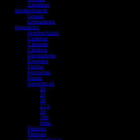
Zapatillas
Mantenimiento
Grasas
Limpiadores
Repuestos
Antipinchazos
Cadenas
Cámaras
Cambios
Desviadores
Droppers
Frenos
Horquillas
Mazas
Neumáticos
20
24
26
27.5
29
700
Moto
Pedales
Piñones
Volantes/bielas