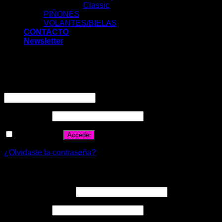
Classic
PIÑONES
VOLANTES/BIELAS
CONTACTO
Newsletter
Acceder
Nombre de usuario o correo electrónico
*
Contraseña
*
Recuérdame
Acceder
¿Olvidaste la contraseña?
Registrarse
Correo electrónico
*
Contraseña
*