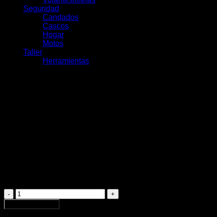
Seguridad
Candados
Cascos
Hogar
Motos
Taller
Herramientas
190/55ZR17 [T] 75W TL
TOURING FORCE
$
185.000
190/55ZR17
[T]
Agregar al carrito
75W