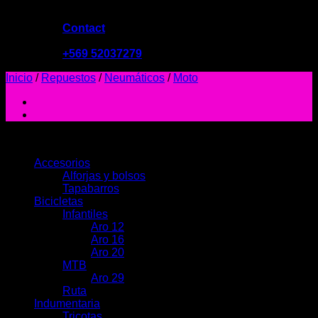
Contact
09:00 - 19:00
+569 52037279
Inicio
/
Repuestos
/
Neumáticos
/
Moto
PRODUCTOS
Accesorios
Alforjas y bolsos
Tapabarros
Bicicletas
Infantiles
Aro 12
Aro 16
Aro 20
MTB
Aro 29
Ruta
Indumentaria
Tricotas