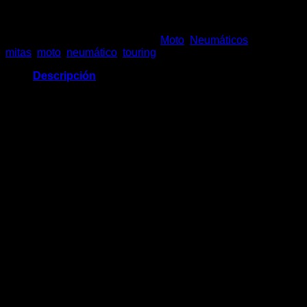
TL
TOURING
FORCE
cantidad
SKU:
NMOT.19056
Categorías:
Moto
,
Neumáticos
Etiquetas:
mitas
,
moto
,
neumático
,
touring
Descripción
Ancho:
190
Perfil:
55
Aro:
17
Carga Máxima:
387kg
Velocidad Máxima:
270km/h
Productos relacionados