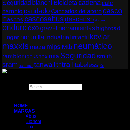
cadena
Seguridad
bianchi
Bicicleta
café
casco
candado
cambio
Candados de acero
cascosabus
descenso
Cascos
durolux
enduro
exo
gravel
herramientas
highroad
kevlar
horquilla
Hogar
Industrial
infantil
neumático
maxxis
mips
Mtb
maza
Seguridad
rambler
smith
ruta
rockshox
tr
sram
tanwall
trail
tubeless
suntour
Xc
Copyright 2026 ©
THUGBIKE CHILE
Search
×
HOME
MARCAS
Abus
Bianchi
Fox