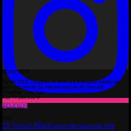
NOSOTROS
Desde 2019, ThugBike se dedica a entregarte productos
para ciclismo de las mejores marcas del mercado.
ThugBike Chile Spa
Rut: 77.289.992-0
SÍGUENOS
Contactos:
Tags
Abus
29
Alta
700x25
abusmtb
abusruta