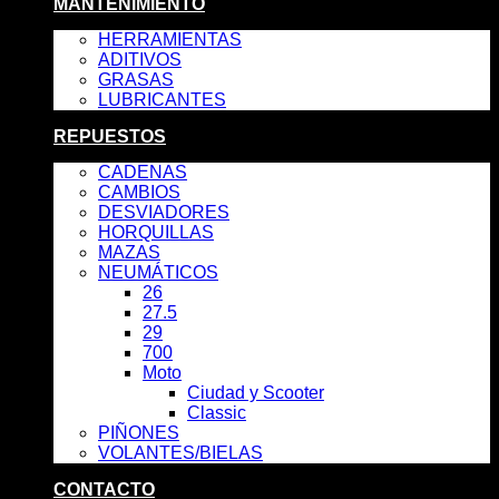
MANTENIMIENTO
HERRAMIENTAS
ADITIVOS
GRASAS
LUBRICANTES
REPUESTOS
CADENAS
CAMBIOS
DESVIADORES
HORQUILLAS
MAZAS
NEUMÁTICOS
26
27.5
29
700
Moto
Ciudad y Scooter
Classic
PIÑONES
VOLANTES/BIELAS
CONTACTO