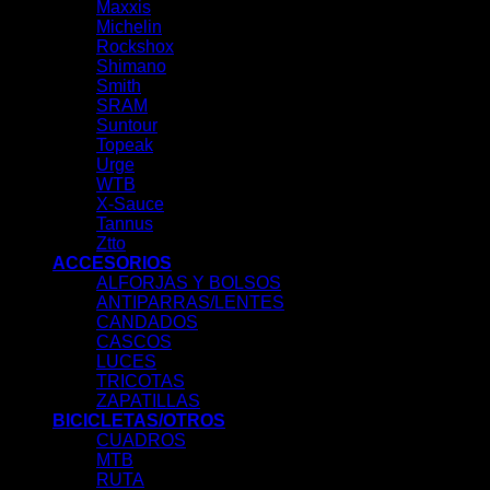
Maxxis
Michelin
Rockshox
Shimano
Smith
SRAM
Suntour
Topeak
Urge
WTB
X-Sauce
Tannus
Ztto
ACCESORIOS
ALFORJAS Y BOLSOS
ANTIPARRAS/LENTES
CANDADOS
CASCOS
LUCES
TRICOTAS
ZAPATILLAS
BICICLETAS/OTROS
CUADROS
MTB
RUTA