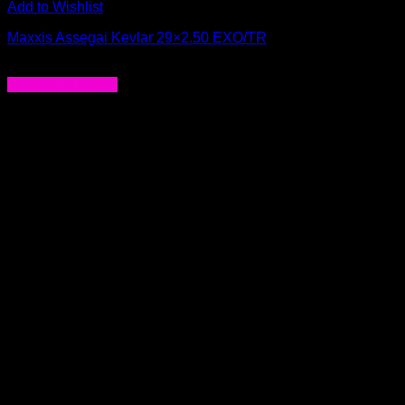
Add to Wishlist
Maxxis Assegai Kevlar 29×2.50 EXO/TR
$
50.000
Agregar al carrito