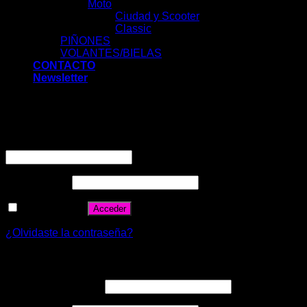
Moto
Ciudad y Scooter
Classic
PIÑONES
VOLANTES/BIELAS
CONTACTO
Newsletter
Acceder
Nombre de usuario o correo electrónico
*
Contraseña
*
Recuérdame
Acceder
¿Olvidaste la contraseña?
Registrarse
Correo electrónico
*