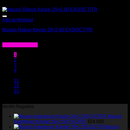
Add to Wishlist
Maxxis Rekon Kevlar 29×2.60 EXO/3CT/TR
$
65.000
Agregar al carrito
1
2
3
4
…
21
22
23
recién llegados
Maxxis
Aggressor Kevlar 29×2.50 EXO/TR
$
54.000
Maxxis