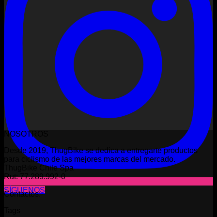
NOSOTROS
Desde 2019, ThugBike se dedica a entregarte productos
para ciclismo de las mejores marcas del mercado.
ThugBike Chile Spa
Rut: 77.289.992-0
SÍGUENOS
Contactos:
Tags