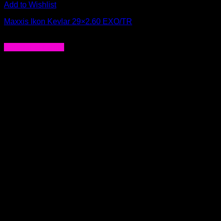
Add to Wishlist
Maxxis Ikon Kevlar 29×2.60 EXO/TR
$
54.000
Agregar al carrito