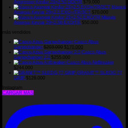
Aggressor Kevlar 29×2.50 DD/TR
$
79.000
Maxxis
Assegai Kevlar 29×2.5 EXO+/TR/3CT
$
70.000
Maxxis
Assegai Kevlar 29×2.50 EXO/TR
$
50.000
más vendidos
Casco Abus
El
El
Gamechanger
$
203.000
$
170.000
precio
precio
Casco Abus
original
actual
Gamechanger 2.0
$
255.000
era:
es:
Casco Abus AirBreaker
$203.000.
$170.000.
$
244.000
GRANIT™ SLEDG 77
GRIP
$
128.000
Instagram
CARGAR MÁS