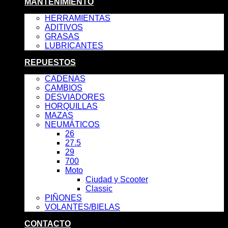
MANTENIMIENTO
HERRAMIENTAS
ADITIVOS
GRASAS
LUBRICANTES
REPUESTOS
CADENAS
CAMBIOS
DESVIADORES
HORQUILLAS
MAZAS
NEUMÁTICOS
26
27.5
29
700
Moto
Ciudad y Scooter
Classic
PIÑONES
VOLANTES/BIELAS
CONTACTO