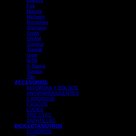
Bianchi
Fox
Maxxis
Michelin
Rockshox
Shimano
Smith
SRAM
Suntour
Topeak
Urge
WTB
X-Sauce
Tannus
Ztto
ACCESORIOS
ALFORJAS Y BOLSOS
ANTIPARRAS/LENTES
CANDADOS
CASCOS
LUCES
TRICOTAS
ZAPATILLAS
BICICLETAS/OTROS
CUADROS