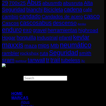
Abus
29
Alta
700x25
abusmtb
abusruta
cadena
Seguridad
bianchi
Bicicleta
café
casco
candado
cambio
Candados de acero
cascosabus
descenso
Cascos
durolux
enduro
exo
gravel
herramientas
highroad
kevlar
horquilla
Hogar
Industrial
infantil
neumático
maxxis
mips
Mtb
maza
Seguridad
rambler
smith
ruta
rockshox
tr
sram
tanwall
trail
tubeless
suntour
Xc
Copyright 2026 ©
THUGBIKE CHILE
Search
×
HOME
MARCAS
Abus