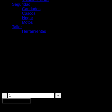
Seguridad
Candados
Cascos
Hogar
Motos
Taller
Herramientas
Maxxis Dissector Kevlar
29×2.60 EXO/TR
$
64.000
Maxxis
Dissector
Agregar al carrito
Kevlar
29×2.60