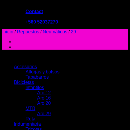
Contact
09:00 - 19:00
+569 52037279
Inicio
/
Repuestos
/
Neumáticos
/
29
PRODUCTOS
Accesorios
Alforjas y bolsos
Tapabarros
Bicicletas
Infantiles
Aro 12
Aro 16
Aro 20
MTB
Aro 29
Ruta
Indumentaria
Tricotas