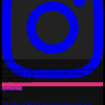
NOSOTROS
Desde 2019, ThugBike se dedica a entregarte productos
para ciclismo de las mejores marcas del mercado.
ThugBike Chile Spa
Rut: 77.289.992-0
SÍGUENOS
Contactos:
Tags
Abus
29
Alta
700x25
abusmtb
abusruta