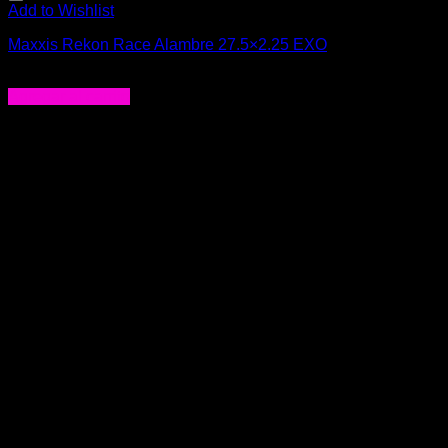
Add to Wishlist
Maxxis Rekon Race Alambre 27.5×2.25 EXO
$
24.990
Agregar al carrito