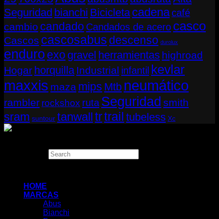
cadena
Seguridad
bianchi
Bicicleta
café
casco
candado
cambio
Candados de acero
cascosabus
descenso
Cascos
durolux
enduro
exo
gravel
herramientas
highroad
kevlar
horquilla
Hogar
Industrial
infantil
neumático
maxxis
mips
Mtb
maza
Seguridad
rambler
smith
ruta
rockshox
tr
sram
tanwall
trail
tubeless
suntour
Xc
Copyright 2026 ©
THUGBIKE CHILE
Search
×
HOME
MARCAS
Abus
Bianchi