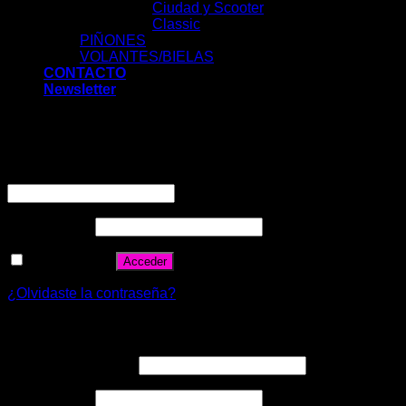
Ciudad y Scooter
Classic
PIÑONES
VOLANTES/BIELAS
CONTACTO
Newsletter
Acceder
Nombre de usuario o correo electrónico
*
Contraseña
*
Recuérdame
Acceder
¿Olvidaste la contraseña?
Registrarse
Correo electrónico
*
Contraseña
*