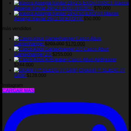
Maxxis
Assegai Kevlar 29×2.5 EXO+/TR/3CT
$
70.000
Maxxis
Assegai Kevlar 29×2.50 EXO/TR
$
50.000
más vendidos
Casco Abus
El
El
Gamechanger
$
203.000
$
170.000
precio
precio
Casco Abus
original
actual
Gamechanger 2.0
$
255.000
era:
es:
Casco Abus AirBreaker
$203.000.
$170.000.
$
244.000
GRANIT™ SLEDG 77
GRIP
$
128.000
Instagram
CARGAR MÁS