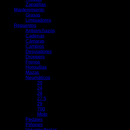
Zapatillas
Mantenimiento
Grasas
Limpiadores
Repuestos
Antipinchazos
Cadenas
Cámaras
Cambios
Desviadores
Droppers
Frenos
Horquillas
Mazas
Neumáticos
20
24
26
27.5
29
700
Moto
Pedales
Piñones
Volantes/bielas