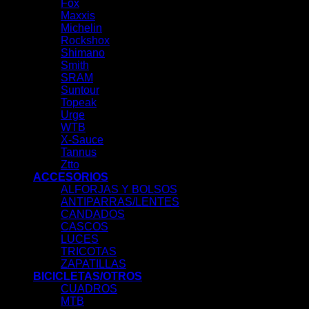
Fox
Maxxis
Michelin
Rockshox
Shimano
Smith
SRAM
Suntour
Topeak
Urge
WTB
X-Sauce
Tannus
Ztto
ACCESORIOS
ALFORJAS Y BOLSOS
ANTIPARRAS/LENTES
CANDADOS
CASCOS
LUCES
TRICOTAS
ZAPATILLAS
BICICLETAS/OTROS
CUADROS
MTB