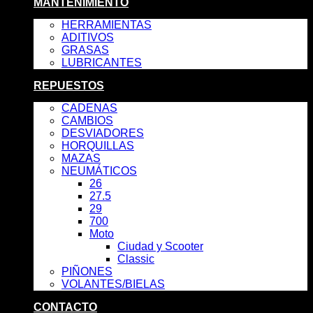
MANTENIMIENTO
HERRAMIENTAS
ADITIVOS
GRASAS
LUBRICANTES
REPUESTOS
CADENAS
CAMBIOS
DESVIADORES
HORQUILLAS
MAZAS
NEUMÁTICOS
26
27.5
29
700
Moto
Ciudad y Scooter
Classic
PIÑONES
VOLANTES/BIELAS
CONTACTO