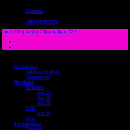
Contact
09:00 - 19:00
+569 52037279
Inicio
/
Repuestos
/
Neumáticos
/
29
PRODUCTOS
Accesorios
Alforjas y bolsos
Tapabarros
Bicicletas
Infantiles
Aro 12
Aro 16
Aro 20
MTB
Aro 29
Ruta
Indumentaria
Tricotas