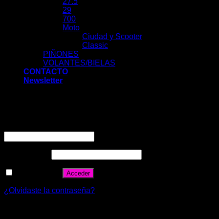
27.5
29
700
Moto
Ciudad y Scooter
Classic
PIÑONES
VOLANTES/BIELAS
CONTACTO
Newsletter
Acceder
Nombre de usuario o correo electrónico
*
Contraseña
*
Recuérdame
Acceder
¿Olvidaste la contraseña?
Registrarse