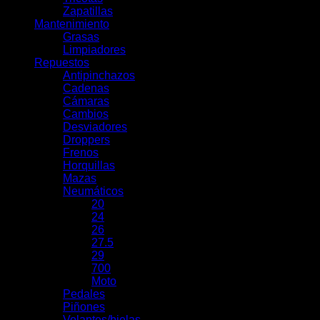
Zapatillas
Mantenimiento
Grasas
Limpiadores
Repuestos
Antipinchazos
Cadenas
Cámaras
Cambios
Desviadores
Droppers
Frenos
Horquillas
Mazas
Neumáticos
20
24
26
27.5
29
700
Moto
Pedales
Piñones
Volantes/bielas