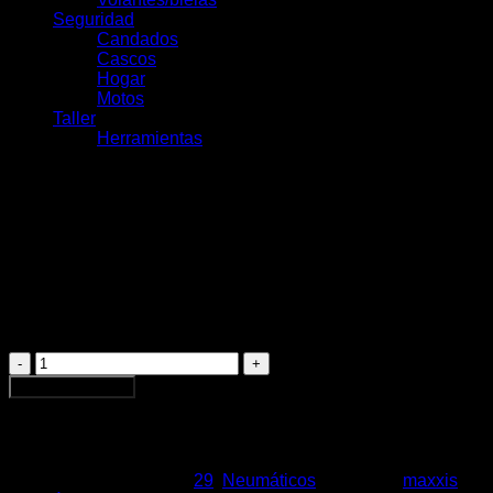
Seguridad
Candados
Cascos
Hogar
Motos
Taller
Herramientas
Maxxis Rekon Race
Alambre 29×2.25 EXO
$
35.990
Maxxis
Rekon
Agregar al carrito
Race
Alambre
29×2.25
EXO
cantidad
SKU:
9394
Categorías:
29
,
Neumáticos
Etiquetas:
maxxis
,