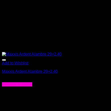
elegir
en
la
página
de
producto
Add to Wishlist
Maxxis Ardent Alambre 29×2.40
$
25.990
Agregar al carrito