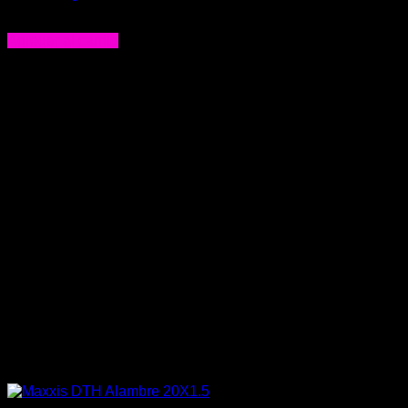
$
53.990
Agregar al carrito