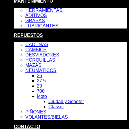
MANTENIMIENTO
HERRAMIENTAS
ADITIVOS
GRASAS
LUBRICANTES
REPUESTOS
CADENAS
CAMBIOS
DESVIADORES
HORQUILLAS
MAZAS
NEUMÁTICOS
26
27.5
29
700
Moto
Ciudad y Scooter
Classic
PIÑONES
VOLANTES/BIELAS
CONTACTO