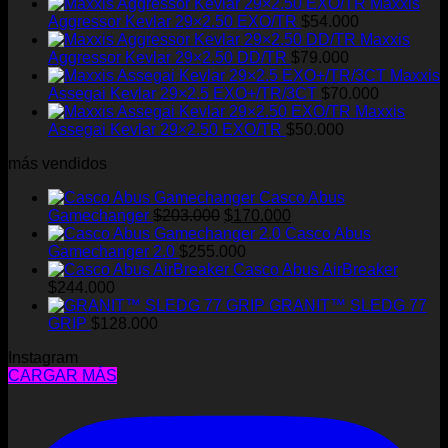
Maxxis
Aggressor Kevlar 29×2.50 EXO/TR
$
54.000
Maxxis
Aggressor Kevlar 29×2.50 DD/TR
$
79.000
Maxxis
Assegai Kevlar 29×2.5 EXO+/TR/3CT
$
70.000
Maxxis
Assegai Kevlar 29×2.50 EXO/TR
$
50.000
más vendidos
Casco Abus
El
El
Gamechanger
$
203.000
$
170.000
precio
precio
Casco Abus
original
actual
Gamechanger 2.0
$
255.000
era:
es:
Casco Abus AirBreaker
$203.000.
$170.000.
$
244.000
GRANIT™ SLEDG 77
GRIP
$
128.000
Instagram
CARGAR MÁS