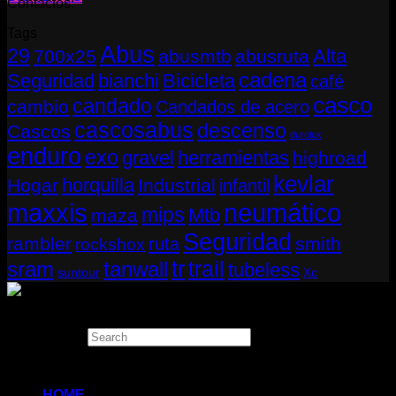
Contactos:
Tags
Abus
29
Alta
700x25
abusmtb
abusruta
cadena
Seguridad
bianchi
Bicicleta
café
casco
candado
cambio
Candados de acero
cascosabus
descenso
Cascos
durolux
enduro
exo
gravel
herramientas
highroad
kevlar
horquilla
Hogar
Industrial
infantil
neumático
maxxis
mips
Mtb
maza
Seguridad
rambler
smith
ruta
rockshox
tr
sram
tanwall
trail
tubeless
suntour
Xc
Copyright 2026 ©
THUGBIKE CHILE
Search
×
HOME