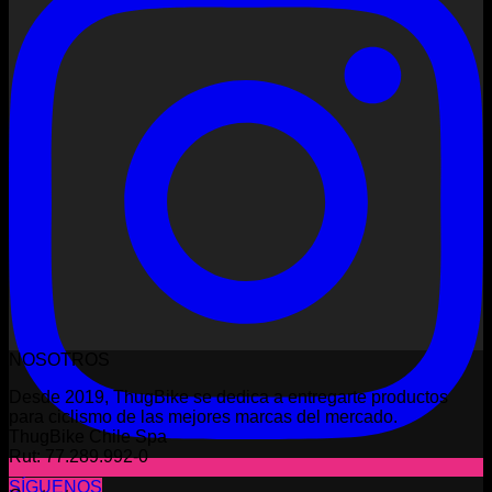
NOSOTROS
Desde 2019, ThugBike se dedica a entregarte productos
para ciclismo de las mejores marcas del mercado.
ThugBike Chile Spa
Rut: 77.289.992-0
SÍGUENOS