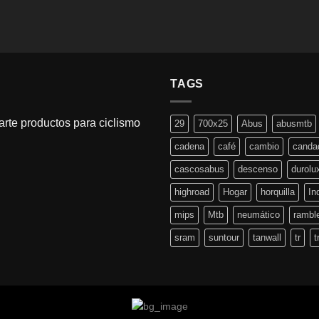
TAGS
rte productos para ciclismo
29
700x25
Abus
abusmtb
cadena
café
cambio
canda
cascosabus
descenso
durolu
highroad
Hogar
horquilla
In
mips
Mtb
neumático
rambl
sram
suntour
tanwall
tr
t