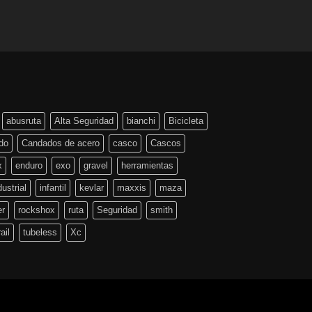
abusruta
Alta Seguridad
bianchi
Bicicleta
do
Candados de acero
casco
Cascos
x
enduro
exo
gravel
herramientas
dustrial
infantil
kevlar
maxxis
maza
er
rockshox
ruta
Seguridad
smith
rail
tubeless
Xc