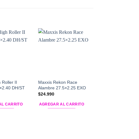
Add to
Add to
Wishlist
Wishlist
W
Roller II
Maxxis Rekon Race
Neumático Maxxis 
×2.40 DH/ST
Alambre 27.5×2.25 EXO
Race Alambre 29×2
$
24.990
$
26.990
AL CARRITO
AGREGAR AL CARRITO
AGREGAR AL CARR