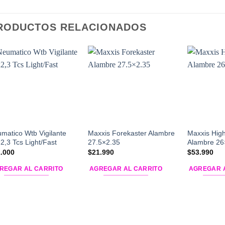
RODUCTOS RELACIONADOS
Add to
Add to
Wishlist
Wishlist
matico Wtb Vigilante
Maxxis Forekaster Alambre
Maxxis High 
2,3 Tcs Light/Fast
27.5×2.35
Alambre 26
.000
$
21.990
$
53.990
REGAR AL CARRITO
AGREGAR AL CARRITO
AGREGAR 