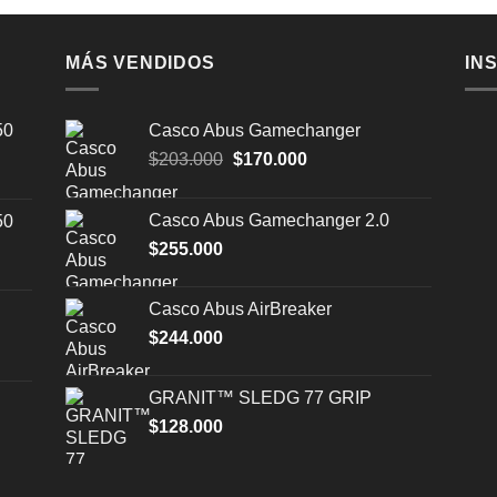
MÁS VENDIDOS
IN
50
Casco Abus Gamechanger
El
El
$
203.000
$
170.000
precio
precio
original
actual
Casco Abus Gamechanger 2.0
50
era:
es:
$
255.000
$203.000.
$170.000.
Casco Abus AirBreaker
$
244.000
GRANIT™ SLEDG 77 GRIP
$
128.000