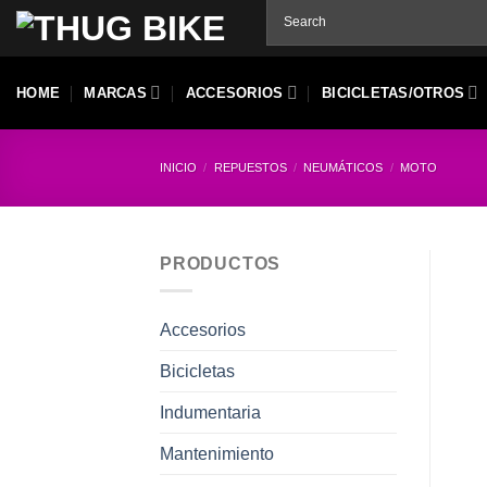
Skip
to
content
HOME
MARCAS
ACCESORIOS
BICICLETAS/OTROS
INICIO
/
REPUESTOS
/
NEUMÁTICOS
/
MOTO
PRODUCTOS
Accesorios
Bicicletas
Indumentaria
Mantenimiento