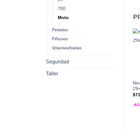
700
P
Moto
Pedales
Piñones
Volantes/bielas
Seguridad
Taller
Neu
29×
$
71
AG