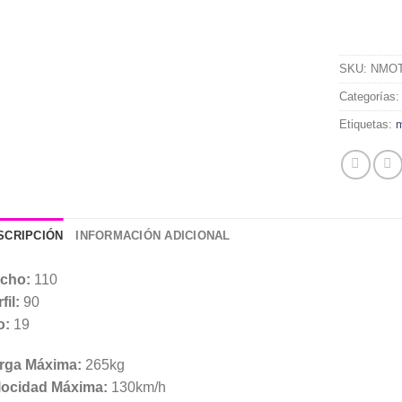
SKU:
NMOT
Categorías
Etiquetas:
m
SCRIPCIÓN
INFORMACIÓN ADICIONAL
cho:
110
fil:
90
o:
19
rga Máxima:
265kg
locidad Máxima:
130km/h