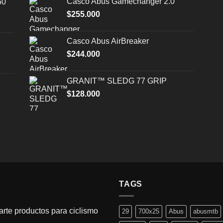
Casco Abus Gamechanger 2.0
50
era:
es:
$
255.000
$203.000.
$170.000.
Casco Abus AirBreaker
$
244.000
GRANIT™ SLEDG 77 GRIP
$
128.000
TAGS
rte productos para ciclismo
29
700x25
Abus
abusmtb