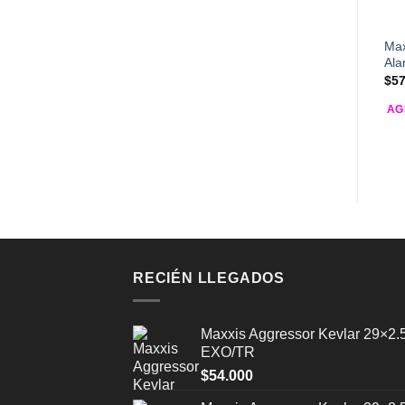
Max
Ala
$
57
AG
RECIÉN LLEGADOS
Maxxis Aggressor Kevlar 29×2.
EXO/TR
$
54.000