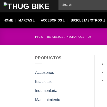
Skip
to
content
HOME
MARCAS
ACCESORIOS
BICICLETAS/OTROS
INICIO
/
REPUESTOS
/
NEUMÁTICOS
/
29
PRODUCTOS
Accesorios
Bicicletas
Indumentaria
Mantenimiento