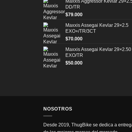
Maxxis Aggressor Kevlar 29×2.
DD/TR
$
79.000
Maxxis Assegai Kevlar 29×2.5
EXO+/TR/3CT
$
70.000
Maxxis Assegai Kevlar 29×2.50
EXO/TR
$
50.000
NOSOTROS
Desde 2019, ThugBike se dedica a entrega