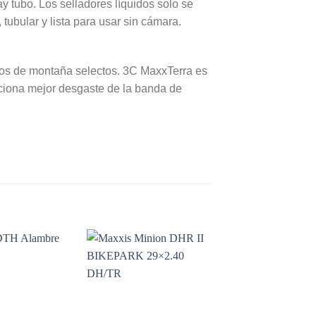
 tubo. Los selladores líquidos solo se
 tubular y lista para usar sin cámara.
cos de montaña selectos. 3C MaxxTerra es
iona mejor desgaste de la banda de
Add to
Add to
Wishlist
Wishlist
W