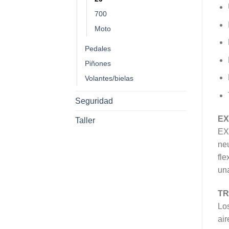
700
Moto
Pedales
Piñones
Volantes/bielas
Seguridad
E
Taller
EXO
neu
fle
una
TR
Los
air