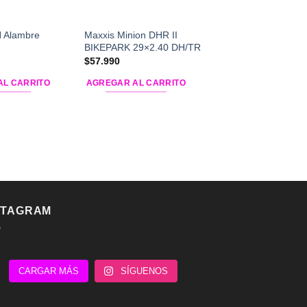
 Alambre
Maxxis Minion DHR II
Maxxis Ardent Alam
BIKEPARK 29×2.40 DH/TR
29×2.40
$
57.990
$
25.990
AL CARRITO
AGREGAR AL CARRITO
AGREGAR AL CARR
STAGRAM
CARGAR MÁS
SÍGUENOS