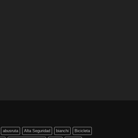
abusruta
Alta Seguridad
bianchi
Bicicleta