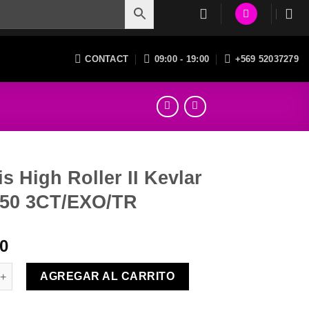
CONTACT
09:00 - 19:00
+569 52037279
s High Roller II Kevlar
.50 3CT/EXO/TR
00
h Roller II Kevlar 29×2.50 3CT/EXO/TR cantidad
AGREGAR AL CARRITO