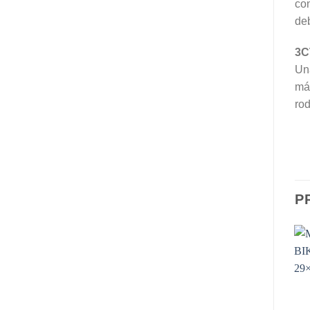
con
deb
3C
Una
má
rod
P