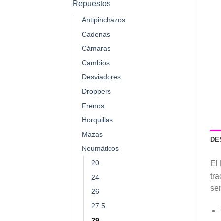
Repuestos
Antipinchazos
Cadenas
Cámaras
Cambios
Desviadores
Droppers
Frenos
Horquillas
Mazas
DE
Neumáticos
20
El 
tra
24
sen
26
27.5
29