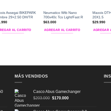
xis Assegai BIKEPARK
Neumatico Wtb Nano
Maxxis DTH
mbre 29×2.50 DH/TR
700x40c Tcs Light/Fast R
20X1.5
.990
$
63.000
$
29.990
REGAR AL CARRITO
AGREGAR AL CARRITO
AGREGAR 
MÁS VENDIDOS
IN
50
Casco Abus Gamechanger
El
El
$
203.000
$
170.000
precio
precio
original
actual