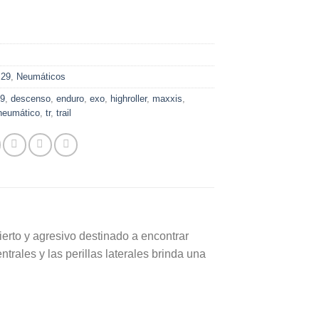
:
29
,
Neumáticos
29
,
descenso
,
enduro
,
exo
,
highroller
,
maxxis
,
neumático
,
tr
,
trail
ierto y agresivo destinado a encontrar
ntrales y las perillas laterales brinda una