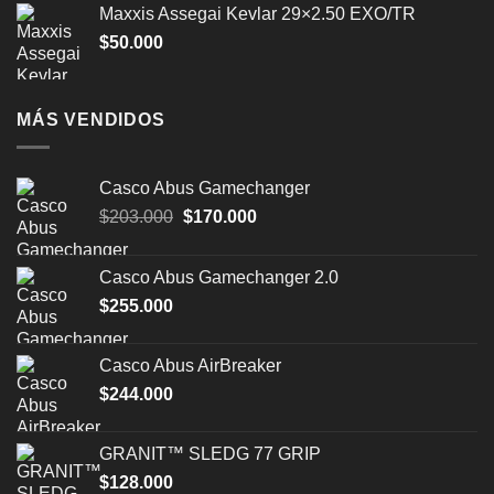
Maxxis Assegai Kevlar 29×2.50 EXO/TR
$
50.000
MÁS VENDIDOS
Casco Abus Gamechanger
El
El
$
203.000
$
170.000
precio
precio
original
actual
Casco Abus Gamechanger 2.0
era:
es:
$
255.000
$203.000.
$170.000.
Casco Abus AirBreaker
$
244.000
GRANIT™ SLEDG 77 GRIP
$
128.000