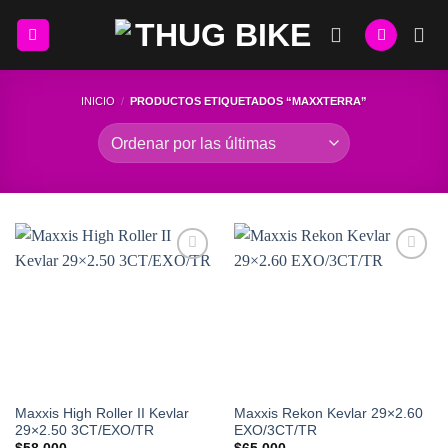
Skip
to
content
INICIO
/
PRODUCTOS ETIQUETADOS “MAXXTERRA”
Add to
Add to
Wishlist
Wishlist
Maxxis High Roller II Kevlar
Maxxis Rekon Kevlar 29×2.60
29×2.50 3CT/EXO/TR
EXO/3CT/TR