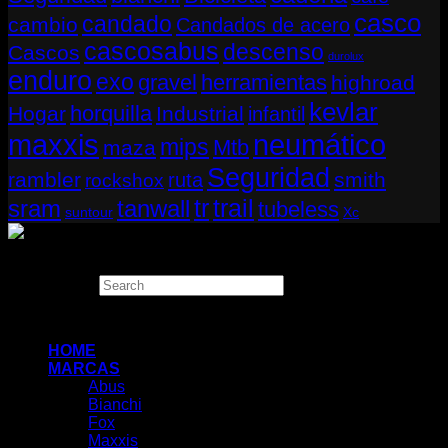
casco
candado
cambio
Candados de acero
cascosabus
descenso
Cascos
durolux
enduro
exo
gravel
herramientas
highroad
kevlar
horquilla
Hogar
Industrial
infantil
neumático
maxxis
mips
Mtb
maza
Seguridad
rambler
smith
ruta
rockshox
tr
sram
tanwall
trail
tubeless
suntour
Xc
Copyright 2026 ©
THUGBIKE CHILE
Search
×
HOME
MARCAS
Abus
Bianchi
Fox
Maxxis