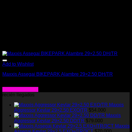
Add to Wishlist
Maxxis Assegai BIKEPARK Alambre 29×2.50 DH/TR
$
57.990
Agregar al carrito
recién llegados
Maxxis
Aggressor Kevlar 29×2.50 EXO/TR
$
54.000
Maxxis
Aggressor Kevlar 29×2.50 DD/TR
$
79.000
Maxxis
Assegai Kevlar 29×2.5 EXO+/TR/3CT
$
70.000