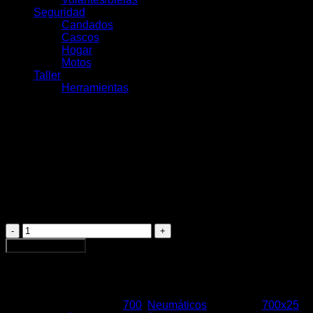
Seguridad
Candados
Cascos
Hogar
Motos
Taller
Herramientas
Maxxis Pursuer Alambre
700x25C Tanwall
$
26.000
Maxxis
Pursuer
Agregar al carrito
Alambre
700x25C
Tanwall
cantidad
SKU:
9687
Categorías:
700
,
Neumáticos
Etiquetas:
700x25
,