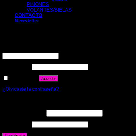
PIÑONES
VOLANTES/BIELAS
CONTACTO
Newsletter
Acceder
Nombre de usuario o correo electrónico
*
Contraseña
*
Recuérdame
Acceder
¿Olvidaste la contraseña?
Registrarse
Correo electrónico
*
Contraseña
*
Registrarse