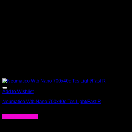
Add to Wishlist
Neumatico Wtb Nano 700x40c Tcs Light/Fast R
$
63.000
Agregar al carrito