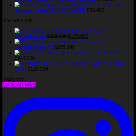
Maxxis
Assegai Kevlar 29×2.50 EXO/TR
$
50.000
más vendidos
Casco Abus
El
El
Gamechanger
$
203.000
$
170.000
precio
precio
Casco Abus
original
actual
Gamechanger 2.0
$
255.000
era:
es:
Casco Abus AirBreaker
$203.000.
$170.000.
$
244.000
GRANIT™ SLEDG 77
GRIP
$
128.000
Instagram
CARGAR MÁS