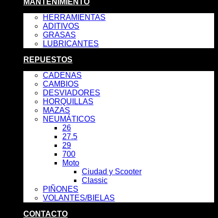
MANTENIMIENTO
HERRAMIENTAS
ADITIVOS
GRASAS
LUBRICANTES
REPUESTOS
CADENAS
CAMBIOS
DESVIADORES
HORQUILLAS
MAZAS
NEUMÁTICOS
26
27.5
29
700
Moto
Ciudad y Scooter
Classic
PIÑONES
VOLANTES/BIELAS
CONTACTO