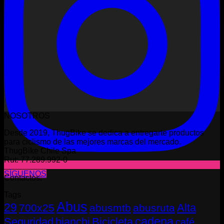
NOSOTROS
Desde 2019, ThugBike se dedica a entregarte productos
para ciclismo de las mejores marcas del mercado.
ThugBike Chile Spa
Rut: 77.289.992-0
SÍGUENOS
Contactos:
Tags
Abus
29
Alta
700x25
abusmtb
abusruta
cadena
Seguridad
bianchi
Bicicleta
café