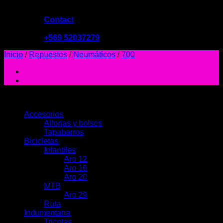
Contact
09:00 - 19:00
+569 52037279
Inicio
/
Repuestos
/
Neumáticos
/
700
PRODUCTOS
Accesorios
Alforjas y bolsos
Tapabarros
Bicicletas
Infantiles
Aro 12
Aro 16
Aro 20
MTB
Aro 29
Ruta
Indumentaria
Tricotas