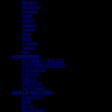
Michelin
Rockshox
Shimano
Smith
SRAM
Suntour
Topeak
Urge
WTB
X-Sauce
Tannus
Ztto
ACCESORIOS
ALFORJAS Y BOLSOS
ANTIPARRAS/LENTES
CANDADOS
CASCOS
LUCES
TRICOTAS
ZAPATILLAS
BICICLETAS/OTROS
CUADROS
MTB
RUTA
INFANTILES