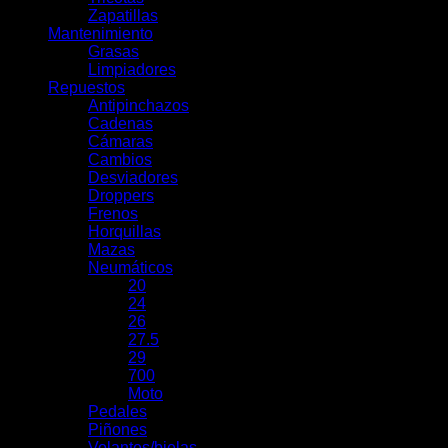
Zapatillas
Mantenimiento
Grasas
Limpiadores
Repuestos
Antipinchazos
Cadenas
Cámaras
Cambios
Desviadores
Droppers
Frenos
Horquillas
Mazas
Neumáticos
20
24
26
27.5
29
700
Moto
Pedales
Piñones
Volantes/bielas