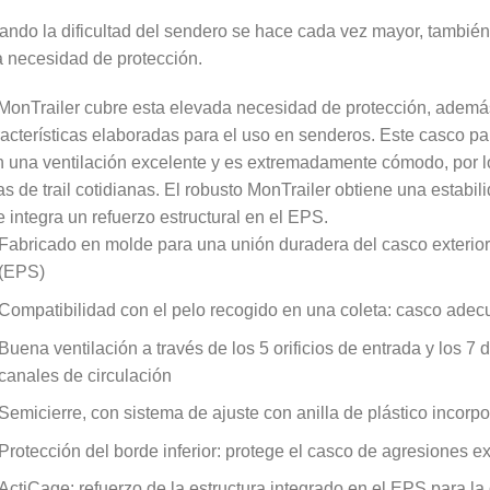
ndo la dificultad del sendero se hace cada vez mayor, también
a necesidad de protección.
MonTrailer cubre esta elevada necesidad de protección, además
acterísticas elaboradas para el uso en senderos. Este casco par
 una ventilación excelente y es extremadamente cómodo, por lo 
as de trail cotidianas. El robusto MonTrailer obtiene una estabil
 integra un refuerzo estructural en el EPS.
Fabricado en molde para una unión duradera del casco exterior 
(EPS)
Compatibilidad con el pelo recogido en una coleta: casco adecu
Buena ventilación a través de los 5 orificios de entrada y los 7 
canales de circulación
Semicierre, con sistema de ajuste con anilla de plástico incorp
Protección del borde inferior: protege el casco de agresiones e
ActiCage: refuerzo de la estructura integrado en el EPS para la 