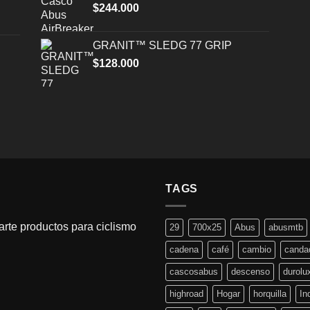
$
244.000
GRANIT™ SLEDG 77 GRIP
$
128.000
TAGS
rte productos para ciclismo
29
700x25
Abus
abusmtb
cadena
café
cambio
canda
cascosabus
descenso
durolu
highroad
Hogar
horquilla
In