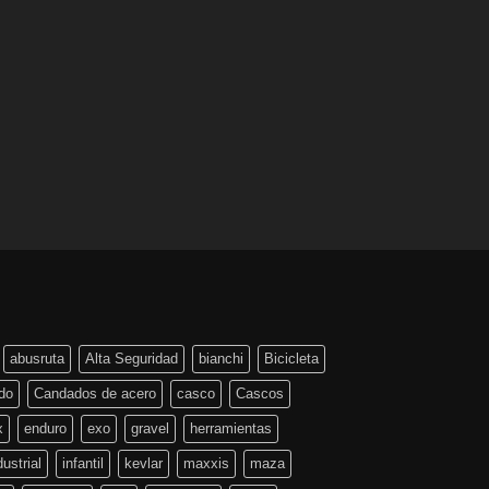
abusruta
Alta Seguridad
bianchi
Bicicleta
do
Candados de acero
casco
Cascos
x
enduro
exo
gravel
herramientas
dustrial
infantil
kevlar
maxxis
maza