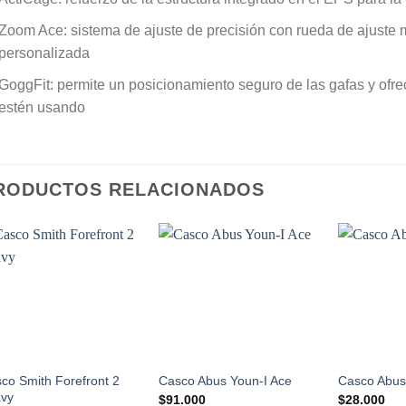
Zoom Ace: sistema de ajuste de precisión con rueda de ajuste
personalizada
GoggFit: permite un posicionamiento seguro de las gafas y ofr
estén usando
RODUCTOS RELACIONADOS
Add to
Add to
Wishlist
Wishlist
co Smith Forefront 2
Casco Abus Youn-I Ace
Casco Abus
avy
$
91.000
$
28.000