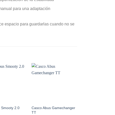
 manual para una adaptación
ece espacio para guardarlas cuando no se
Add to
Add to
Wishlist
Wishlist
W
Casco Abus Gamechanger
Casco Smith Engag
 Smooty 2.0
TT
Cinder