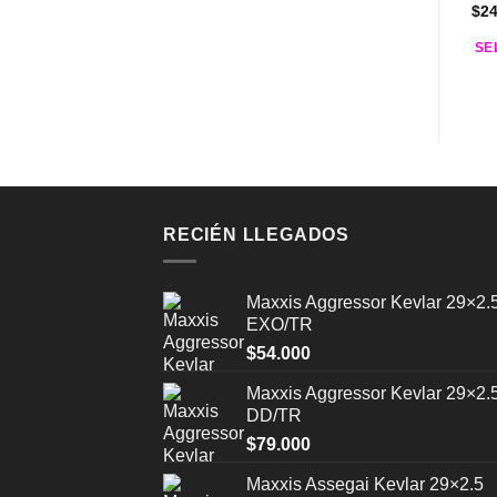
$
2
SE
Est
pro
tie
múl
var
Las
opc
RECIÉN LLEGADOS
se
pu
Maxxis Aggressor Kevlar 29×2.
eleg
EXO/TR
en
$
54.000
la
pág
Maxxis Aggressor Kevlar 29×2.
de
DD/TR
pro
$
79.000
Maxxis Assegai Kevlar 29×2.5