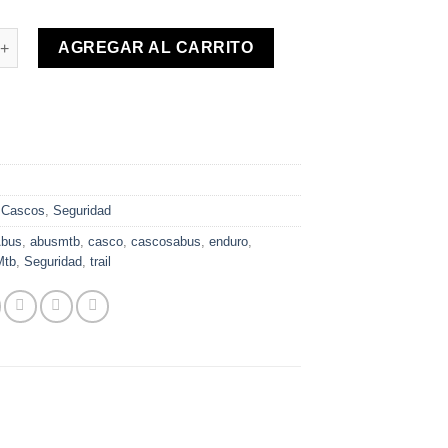
s MonTrailer cantidad
AGREGAR AL CARRITO
:
Cascos
,
Seguridad
bus
,
abusmtb
,
casco
,
cascosabus
,
enduro
,
Mtb
,
Seguridad
,
trail