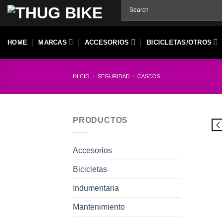
Skip
to
content
HOME
MARCAS
ACCESORIOS
BICICLETAS/OTROS
INICIO
/
SEGURIDAD
/
CASCOS
PRODUCTOS
Accesorios
Bicicletas
Indumentaria
Mantenimiento