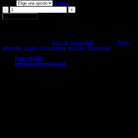
Talla
Limpiar
Casco
Abus
Agregar al carrito
Stormchaser
cantidad
SKU:
N/D
Categorías:
Cascos
,
Seguridad
Etiquetas:
Abus
,
abusruta
,
casco
,
cascosabus
,
macator
,
Seguridad
Descripción
Información adicional
NEVER COMPROMISE
STORMCHASER SE ADAPTA A TODAS LAS CARRERAS CON SUS
PROPIEDADES:
Desde carreras en ruta hasta ciclocross y competiciones
ambiciosas. Es ligero, extremadamente cómodo, bien
ventilado y está disponible en muchos colores modernos.
In-Mold: Casco de diseño ligero y estable gracias a la
conexión duradera de EPS y carcasa de PC