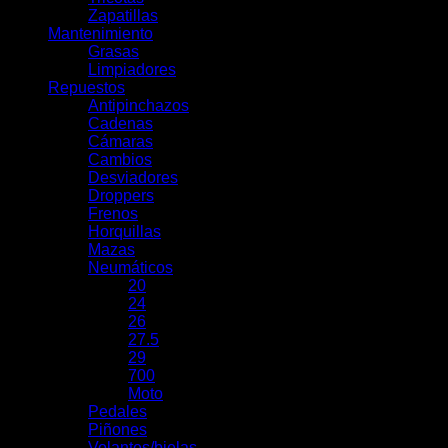
Zapatillas
Mantenimiento
Grasas
Limpiadores
Repuestos
Antipinchazos
Cadenas
Cámaras
Cambios
Desviadores
Droppers
Frenos
Horquillas
Mazas
Neumáticos
20
24
26
27.5
29
700
Moto
Pedales
Piñones
Volantes/bielas