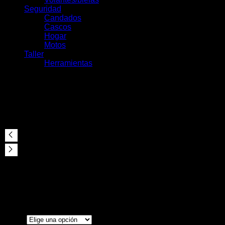
Seguridad
Candados
Cascos
Hogar
Motos
Taller
Herramientas
Casco Abus Stormchaser
$
152.000
Color