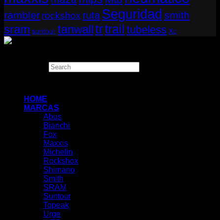
Seguridad
rambler
smith
ruta
rockshox
tr
sram
tanwall
trail
tubeless
suntour
Xc
Copyright 2026 ©
THUGBIKE CHILE
Search
×
HOME
MARCAS
Abus
Bianchi
Fox
Maxxis
Michelin
Rockshox
Shimano
Smith
SRAM
Suntour
Topeak
Urge