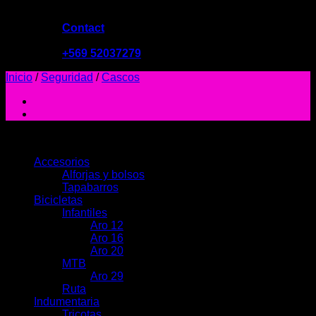
Contact
09:00 - 19:00
+569 52037279
Inicio
/
Seguridad
/
Cascos
PRODUCTOS
Accesorios
Alforjas y bolsos
Tapabarros
Bicicletas
Infantiles
Aro 12
Aro 16
Aro 20
MTB
Aro 29
Ruta
Indumentaria
Tricotas