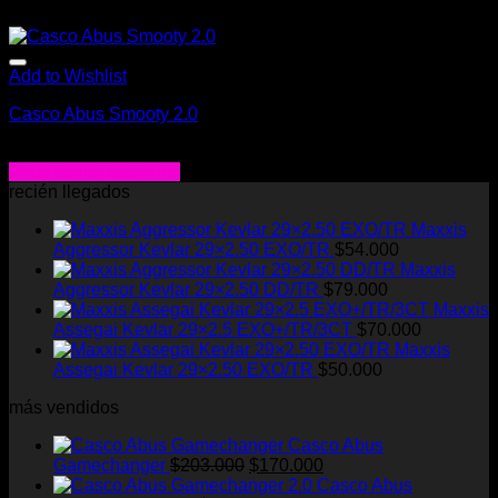
Add to Wishlist
Casco Abus Smooty 2.0
$
28.000
Seleccionar opciones
Este
recién llegados
producto
Maxxis
tiene
Aggressor Kevlar 29×2.50 EXO/TR
$
54.000
múltiples
Maxxis
variantes.
Aggressor Kevlar 29×2.50 DD/TR
$
79.000
Las
Maxxis
opciones
Assegai Kevlar 29×2.5 EXO+/TR/3CT
$
70.000
se
Maxxis
pueden
Assegai Kevlar 29×2.50 EXO/TR
$
50.000
elegir
en
más vendidos
la
página
Casco Abus
de
El
El
Gamechanger
$
203.000
$
170.000
producto
precio
precio
Casco Abus