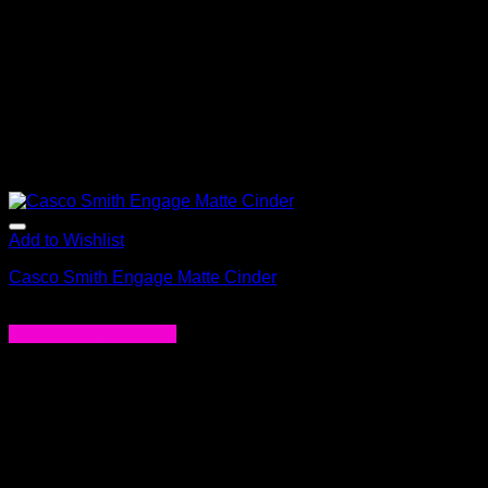
la
página
de
producto
Add to Wishlist
Casco Smith Engage Matte Cinder
$
111.900
Seleccionar opciones
Este
producto
tiene
múltiples
variantes.
Las
opciones