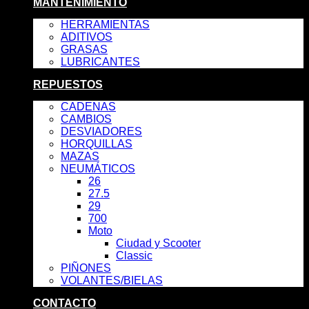
MANTENIMIENTO
HERRAMIENTAS
ADITIVOS
GRASAS
LUBRICANTES
REPUESTOS
CADENAS
CAMBIOS
DESVIADORES
HORQUILLAS
MAZAS
NEUMÁTICOS
26
27.5
29
700
Moto
Ciudad y Scooter
Classic
PIÑONES
VOLANTES/BIELAS
CONTACTO