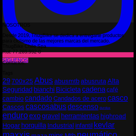
NOSOTROS
Desde 2019, ThugBike se dedica a entregarte productos
para ciclismo de las mejores marcas del mercado.
ThugBike Chile Spa
Rut: 77.289.992-0
SÍGUENOS
Contactos:
Tags
Abus
29
Alta
700x25
abusmtb
abusruta
cadena
Seguridad
bianchi
Bicicleta
café
casco
candado
cambio
Candados de acero
cascosabus
descenso
Cascos
durolux
enduro
exo
gravel
herramientas
highroad
kevlar
horquilla
Hogar
Industrial
infantil
neumático
maxxis
mips
Mtb
maza