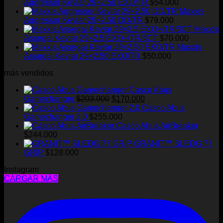
Aggressor Kevlar 29×2.50 EXO/TR
$
54.000
Maxxis
Aggressor Kevlar 29×2.50 DD/TR
$
79.000
Maxxis
Assegai Kevlar 29×2.5 EXO+/TR/3CT
$
70.000
Maxxis
Assegai Kevlar 29×2.50 EXO/TR
$
50.000
más vendidos
Casco Abus
El
El
Gamechanger
$
203.000
$
170.000
precio
precio
Casco Abus
original
actual
Gamechanger 2.0
$
255.000
era:
es:
Casco Abus AirBreaker
$203.000.
$170.000.
$
244.000
GRANIT™ SLEDG 77
GRIP
$
128.000
Instagram
CARGAR MÁS