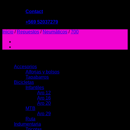
Contact
09:00 - 19:00
+569 52037279
Inicio
/
Repuestos
/
Neumáticos
/
700
PRODUCTOS
Accesorios
Alforjas y bolsos
Tapabarros
Bicicletas
Infantiles
Aro 12
Aro 16
Aro 20
MTB
Aro 29
Ruta
Indumentaria
Tricotas