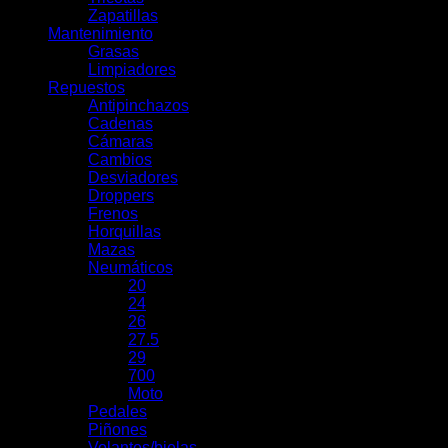
Zapatillas
Mantenimiento
Grasas
Limpiadores
Repuestos
Antipinchazos
Cadenas
Cámaras
Cambios
Desviadores
Droppers
Frenos
Horquillas
Mazas
Neumáticos
20
24
26
27.5
29
700
Moto
Pedales
Piñones
Volantes/bielas