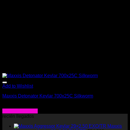
opciones
se
pueden
elegir
en
la
página
de
producto
Add to Wishlist
Maxxis Detonator Kevlar 700x25C Silkworm
$
32.000
Agregar al carrito
recién llegados
Maxxis