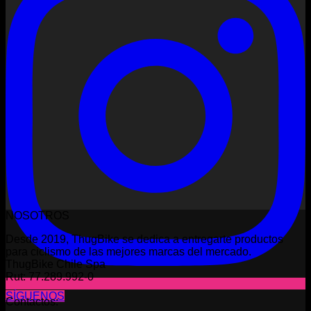
NOSOTROS
Desde 2019, ThugBike se dedica a entregarte productos
para ciclismo de las mejores marcas del mercado.
ThugBike Chile Spa
Rut: 77.289.992-0
SÍGUENOS
Contactos: