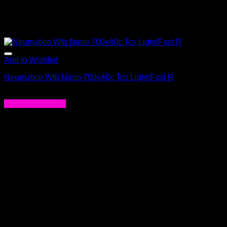
Add to Wishlist
Neumatico Wtb Nano 700x40c Tcs Light/Fast R
$
63.000
Agregar al carrito