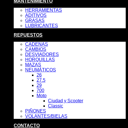
MANTENIMIENTO
HERRAMIENTAS
ADITIVOS
GRASAS
LUBRICANTES
REPUESTOS
CADENAS
CAMBIOS
DESVIADORES
HORQUILLAS
MAZAS
NEUMÁTICOS
26
27.5
29
700
Moto
Ciudad y Scooter
Classic
PIÑONES
VOLANTES/BIELAS
CONTACTO