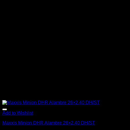
producto
tiene
múltiples
variantes.
Las
opciones
se
pueden
elegir
en
la
página
de
producto
Add to Wishlist
Maxxis Minion DHR Alambre 26×2.40 DH/ST