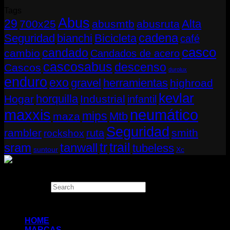
Tags
Abus
29
Alta
700x25
abusmtb
abusruta
cadena
Seguridad
bianchi
Bicicleta
café
casco
candado
cambio
Candados de acero
cascosabus
descenso
Cascos
durolux
enduro
exo
gravel
herramientas
highroad
kevlar
horquilla
Hogar
Industrial
infantil
neumático
maxxis
mips
Mtb
maza
Seguridad
rambler
smith
ruta
rockshox
tr
sram
tanwall
trail
tubeless
suntour
Xc
Copyright 2026 ©
THUGBIKE CHILE
Search
×
HOME
MARCAS