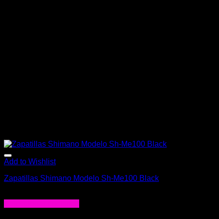
Add to Wishlist
Zapatillas Shimano Modelo Sh-Me100 Black
$
99.900
Seleccionar opciones
Este