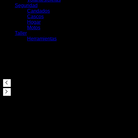
Seguridad
Candados
Cascos
Hogar
Motos
Taller
Herramientas
Neumático Maxxis High
Road Kevlar 700x25C
HYPR/K2