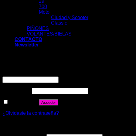
29
700
Moto
Ciudad y Scooter
Classic
PIÑONES
VOLANTES/BIELAS
CONTACTO
Newsletter
Acceder
Nombre de usuario o correo electrónico
*
Contraseña
*
Recuérdame
Acceder
¿Olvidaste la contraseña?
Registrarse