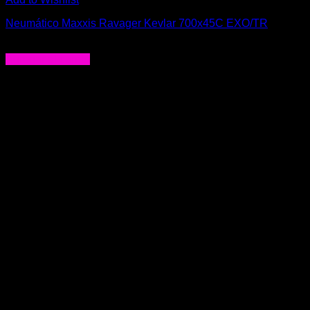
Neumático Maxxis Ravager Kevlar 700x45C EXO/TR
$
48.000
Agregar al carrito