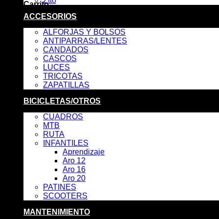
Ztto
Carrito
ACCESORIOS
No hay productos en el carrito.
ALFORJAS Y BOLSOS
ANTIPARRAS/LENTES
CANDADOS
CASCOS
LUCES
TRICOTAS
ZAPATILLAS
BICICLETAS/OTROS
CUADROS
MTB
RUTA
INFANTILES
Aprendizaje
Aro 12
Aro 16
Aro 20
PATINES
SCOOTERS
MANTENIMIENTO