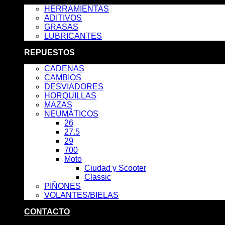
HERRAMIENTAS
ADITIVOS
GRASAS
LUBRICANTES
REPUESTOS
CADENAS
CAMBIOS
DESVIADORES
HORQUILLAS
MAZAS
NEUMÁTICOS
26
27.5
29
700
Moto
Ciudad y Scooter
Classic
PIÑONES
VOLANTES/BIELAS
CONTACTO