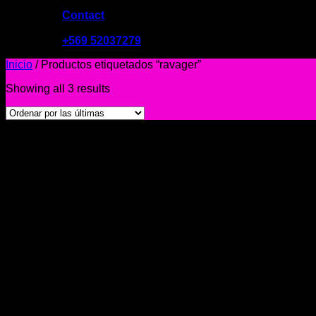
Contact
09:00 - 19:00
+569 52037279
Inicio
/
Productos etiquetados “ravager”
Showing all 3 results