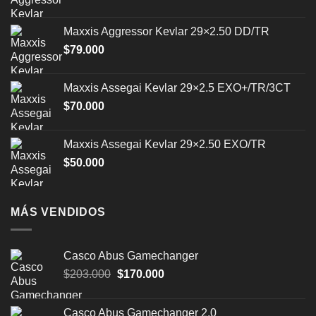
Maxxis Aggressor Kevlar 29×2.50 DD/TR
$
79.000
Maxxis Assegai Kevlar 29×2.5 EXO+/TR/3CT
$
70.000
Maxxis Assegai Kevlar 29×2.50 EXO/TR
$
50.000
MÁS VENDIDOS
Casco Abus Gamechanger
El
El
$
203.000
$
170.000
precio
precio
original
actual
Casco Abus Gamechanger 2.0