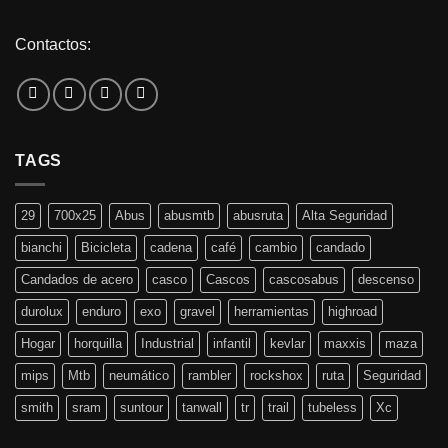
Contactos:
TAGS
29
700x25
Abus
abusmtb
abusruta
Alta Seguridad
bianchi
Bicicleta
cadena
café
cambio
candado
Candados de acero
casco
Cascos
cascosabus
descenso
durolux
enduro
exo
gravel
herramientas
highroad
Hogar
horquilla
Industrial
infantil
kevlar
maxxis
maza
mips
Mtb
neumático
rambler
rockshox
ruta
Seguridad
smith
sram
suntour
tanwall
tr
trail
tubeless
Xc