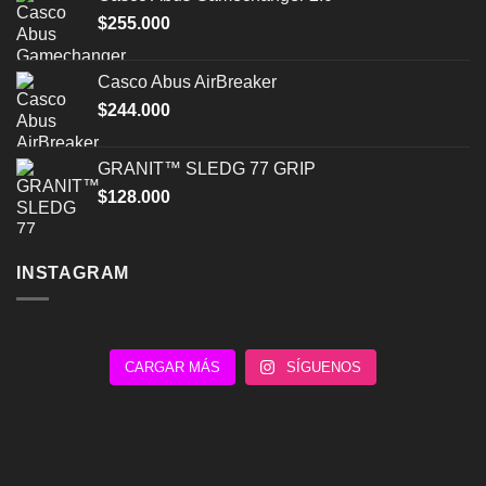
era:
es:
$
255.000
$203.000.
$170.000.
Casco Abus AirBreaker
$
244.000
GRANIT™ SLEDG 77 GRIP
$
128.000
INSTAGRAM
CARGAR MÁS
SÍGUENOS