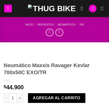
Skip
to
content
INICIO
/
REPUESTOS
/
NEUMÁTICOS
/
700
Neumático Maxxis Ravager Kevlar
700x50C EXO/TR
44.900
$
Neumático Maxxis Ravager Kevlar 700x50C EXO/TR cantidad
AGREGAR AL CARRITO