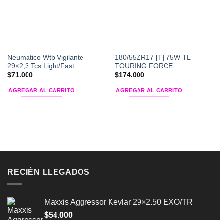
Neumatico Wtb Vigilante
180/55ZR17 [T] 75W TL
29×2,3 Tcs Light/Fast
TOURING FORCE
$
71.000
$
174.000
AGREGAR AL CARRITO
AGREGAR AL CARRITO
RECIÉN LLEGADOS
Maxxis Aggressor Kevlar 29×2.50 EXO/TR
$
54.000