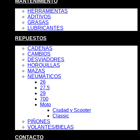
MANTENIMIENTO
HERRAMIENTAS
ADITIVOS
GRASAS
LUBRICANTES
REPUESTOS
CADENAS
CAMBIOS
DESVIADORES
HORQUILLAS
MAZAS
NEUMÁTICOS
26
27.5
29
700
Moto
Ciudad y Scooter
Classic
PIÑONES
VOLANTES/BIELAS
CONTACTO