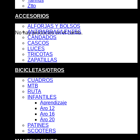
Tannus
Ztto
ACCESORIOS
Carrito
ALFORJAS Y BOLSOS
ANTIPARRAS/LENTES
No hay productos en el carrito.
CANDADOS
CASCOS
LUCES
TRICOTAS
ZAPATILLAS
BICICLETAS/OTROS
CUADROS
MTB
RUTA
INFANTILES
Aprendizaje
Aro 12
Aro 16
Aro 20
PATINES
SCOOTERS