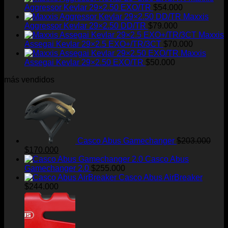
Aggressor Kevlar 29×2.50 EXO/TR
$
54.000
Maxxis
Aggressor Kevlar 29×2.50 DD/TR
$
79.000
Maxxis
Assegai Kevlar 29×2.5 EXO+/TR/3CT
$
70.000
Maxxis
Assegai Kevlar 29×2.50 EXO/TR
$
50.000
más vendidos
Casco Abus Gamechanger
$
203.000
El
El
$
170.000
precio
precio
Casco Abus
original
actual
Gamechanger 2.0
$
255.000
era:
es:
Casco Abus AirBreaker
$203.000.
$170.000.
$
244.000