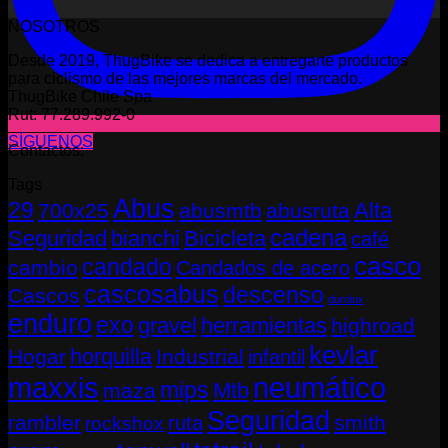
NOSOTROS
Desde 2019, ThugBike se dedica a entregarte productos
para ciclismo de las mejores marcas del mercado.
ThugBike Chile Spa
Rut: 77.289.992-0
SÍGUENOS
Contactos:
Tags
Abus
29
Alta
700x25
abusmtb
abusruta
cadena
Seguridad
bianchi
Bicicleta
café
casco
candado
cambio
Candados de acero
cascosabus
descenso
Cascos
durolux
enduro
exo
gravel
herramientas
highroad
kevlar
horquilla
Hogar
Industrial
infantil
neumático
maxxis
mips
Mtb
maza
Seguridad
rambler
smith
ruta
rockshox