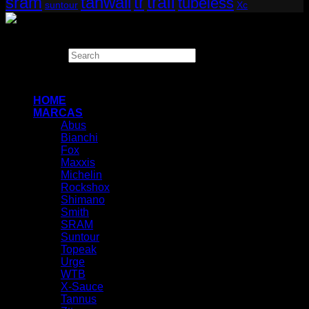
tr
sram
tanwall
trail
tubeless
suntour
Xc
Copyright 2026 ©
THUGBIKE CHILE
Search
×
HOME
MARCAS
Abus
Bianchi
Fox
Maxxis
Michelin
Rockshox
Shimano
Smith
SRAM
Suntour
Topeak
Urge
WTB
X-Sauce
Tannus