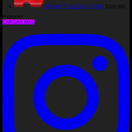
GRANIT™ SLEDG 77 GRIP
$
128.000
Instagram
CARGAR MÁS