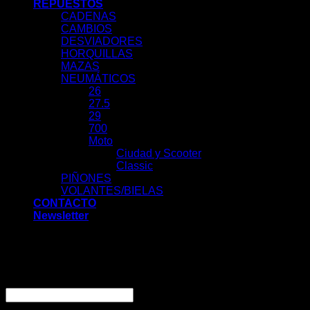
REPUESTOS
CADENAS
CAMBIOS
DESVIADORES
HORQUILLAS
MAZAS
NEUMÁTICOS
26
27.5
29
700
Moto
Ciudad y Scooter
Classic
PIÑONES
VOLANTES/BIELAS
CONTACTO
Newsletter
Acceder
Nombre de usuario o correo electrónico
*