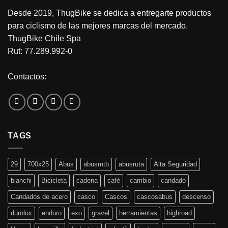
Desde 2019, ThugBike se dedica a entregarte productos
para ciclismo de las mejores marcas del mercado.
ThugBike Chile Spa
Rut: 77.289.992-0
Contactos:
TAGS
29
700x25
Abus
abusmtb
abusruta
Alta Seguridad
bianchi
Bicicleta
cadena
café
cambio
candado
Candados de acero
casco
Cascos
cascosabus
descenso
durolux
enduro
exo
gravel
herramientas
highroad