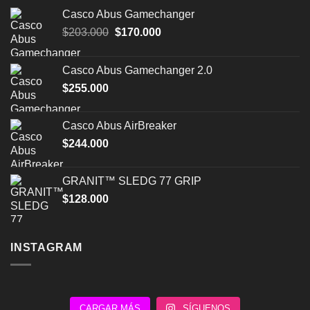
Casco Abus Gamechanger
El
El
$
203.000
$
170.000
precio
precio
original
actual
Casco Abus Gamechanger 2.0
era:
es:
$
255.000
$203.000.
$170.000.
Casco Abus AirBreaker
$
244.000
GRANIT™ SLEDG 77 GRIP
$
128.000
INSTAGRAM
CARGAR MÁS
SÍGUENOS