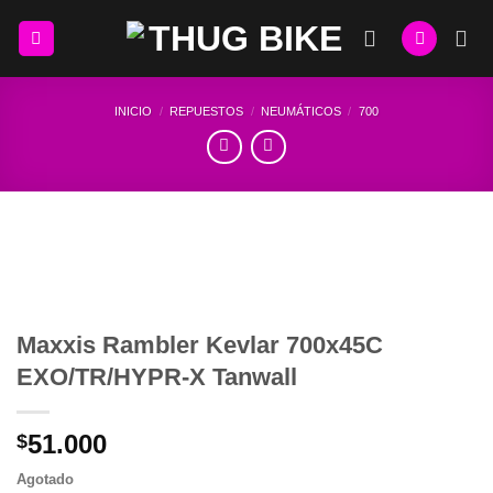
Skip
to
content
INICIO
/
REPUESTOS
/
NEUMÁTICOS
/
700
Maxxis Rambler Kevlar 700x45C
EXO/TR/HYPR-X Tanwall
51.000
$
Agotado