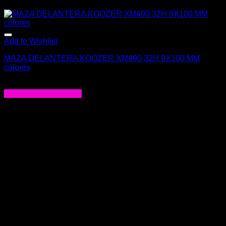
Add to Wishlist
MAZA DELANTERA KOOZER XM490 32H 9X100 MM
colores
$
42.000
Seleccionar opciones
Este
producto
tiene
múltiples
variantes.
Las
opciones
se
pueden
elegir
en
la
página
de