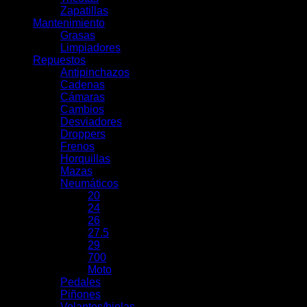
Zapatillas
Mantenimiento
Grasas
Limpiadores
Repuestos
Antipinchazos
Cadenas
Cámaras
Cambios
Desviadores
Droppers
Frenos
Horquillas
Mazas
Neumáticos
20
24
26
27.5
29
700
Moto
Pedales
Piñones
Volantes/bielas