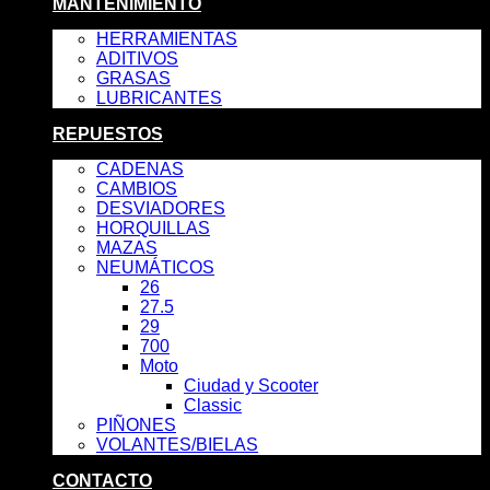
MANTENIMIENTO
HERRAMIENTAS
ADITIVOS
GRASAS
LUBRICANTES
REPUESTOS
CADENAS
CAMBIOS
DESVIADORES
HORQUILLAS
MAZAS
NEUMÁTICOS
26
27.5
29
700
Moto
Ciudad y Scooter
Classic
PIÑONES
VOLANTES/BIELAS
CONTACTO