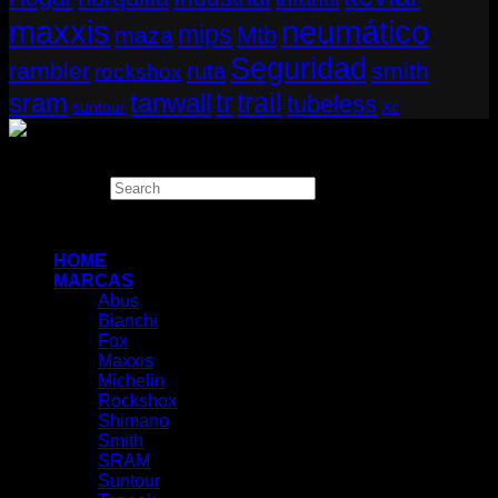
neumático
maxxis
mips
Mtb
maza
Seguridad
rambler
smith
ruta
rockshox
tr
sram
tanwall
trail
tubeless
suntour
Xc
Copyright 2026 ©
THUGBIKE CHILE
Search
×
HOME
MARCAS
Abus
Bianchi
Fox
Maxxis
Michelin
Rockshox
Shimano
Smith
SRAM
Suntour