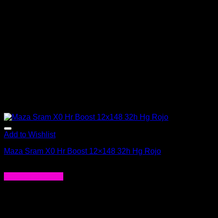
pueden
elegir
en
la
página
de
producto
Add to Wishlist
Maza Sram X0 Hr Boost 12×148 32h Hg Rojo
$
381.990
Agregar al carrito