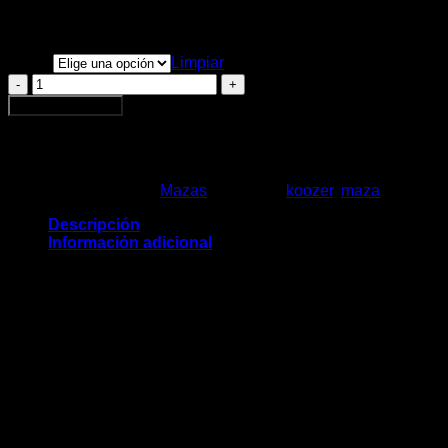
$
80.000
Color
Limpiar
MAZA
TRASERA
Agregar al carrito
KOOZER
XM490
32H
10X135
MM
SKU:
N/D
Categoría:
Mazas
Etiquetas:
koozer
,
maza
colores
Descripción
cantidad
Información adicional
Maza Koozer
Modelo: XM490
Medidas: 10x135mm, 32 h
Peso
N/D
Dimensiones
N/D