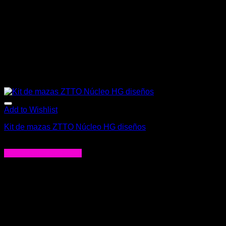
Add to Wishlist
Kit de mazas ZTTO Núcleo HG diseños
$
132.000
Seleccionar opciones
Este
producto
tiene
múltiples
variantes.
Las
opciones
se