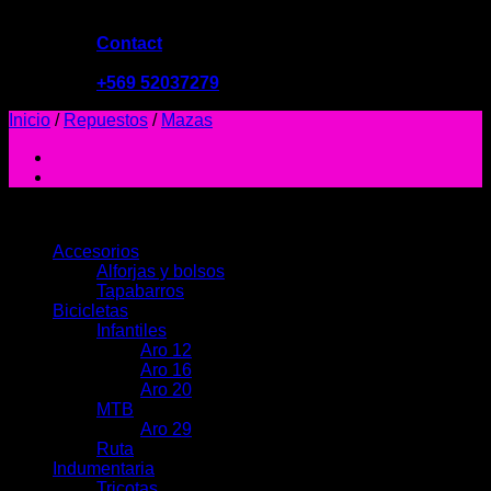
Contact
09:00 - 19:00
+569 52037279
Inicio
/
Repuestos
/
Mazas
PRODUCTOS
Accesorios
Alforjas y bolsos
Tapabarros
Bicicletas
Infantiles
Aro 12
Aro 16
Aro 20
MTB
Aro 29
Ruta
Indumentaria
Tricotas