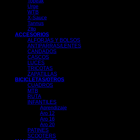
Topeak
Urge
WTB
X-Sauce
Tannus
Ztto
ACCESORIOS
ALFORJAS Y BOLSOS
ANTIPARRAS/LENTES
CANDADOS
CASCOS
LUCES
TRICOTAS
ZAPATILLAS
BICICLETAS/OTROS
CUADROS
MTB
RUTA
INFANTILES
Aprendizaje
Aro 12
Aro 16
Aro 20
PATINES
SCOOTERS