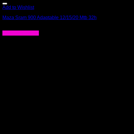
Add to Wishlist
Maza Sram 900 Adaptable 12/15/20 Mtb 32h
$
82.990
Agregar al carrito
-30%