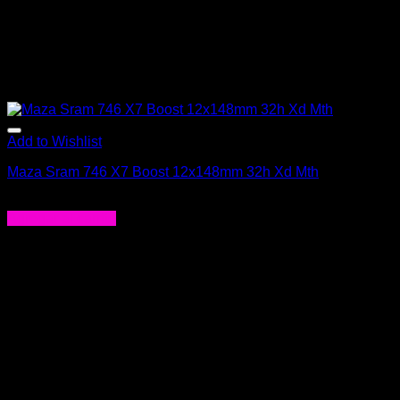
producto
Add to Wishlist
Maza Sram 746 X7 Boost 12x148mm 32h Xd Mth
$
145.990
Agregar al carrito