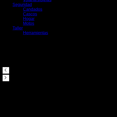
Seguridad
Candados
Cascos
Hogar
Motos
Taller
Herramientas
MAZA TRASERA KOOZER
XM490 32H 10X135 MM
colores