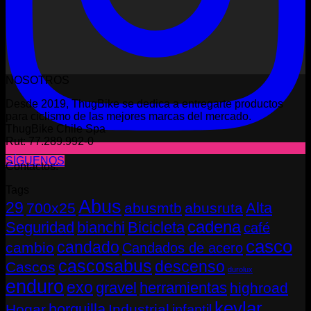
NOSOTROS
Desde 2019, ThugBike se dedica a entregarte productos
para ciclismo de las mejores marcas del mercado.
ThugBike Chile Spa
Rut: 77.289.992-0
SÍGUENOS
Contactos:
Tags
Abus
29
Alta
700x25
abusmtb
abusruta
cadena
Seguridad
bianchi
Bicicleta
café
casco
candado
cambio
Candados de acero
cascosabus
descenso
Cascos
durolux
enduro
exo
gravel
herramientas
highroad
kevlar
horquilla
Hogar
Industrial
infantil