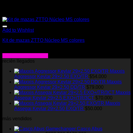
Add to Wishlist
Kit de mazas ZTTO Núcleo MS colores
El
El
$
129.000
$
90.000
precio
precio
Seleccionar opciones
Este
original
actual
recién llegados
producto
era:
es:
Maxxis
tiene
$129.000.
$90.000.
Aggressor Kevlar 29×2.50 EXO/TR
$
54.000
múltiples
Maxxis
variantes.
Aggressor Kevlar 29×2.50 DD/TR
$
79.000
Las
Maxxis
opciones
Assegai Kevlar 29×2.5 EXO+/TR/3CT
$
70.000
se
Maxxis
pueden
Assegai Kevlar 29×2.50 EXO/TR
$
50.000
elegir
en
más vendidos
la
página
Casco Abus
de