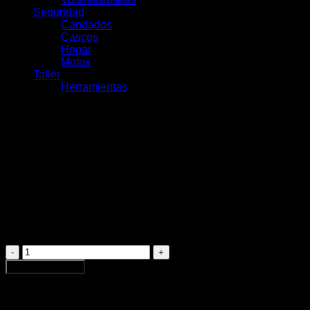
Seguridad
Candados
Cascos
Hogar
Motos
Taller
Herramientas
Maza Sram 746 X7 Boost
12x148mm 32h Xd Mth
$
145.990
1 disponibles
Maza
Sram
Agregar al carrito
746
X7
Boost