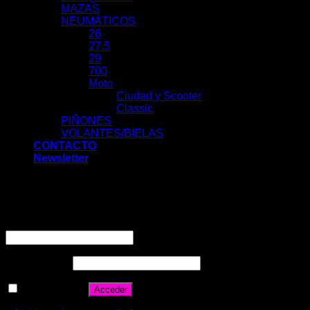
MAZAS
NEUMÁTICOS
26
27.5
29
700
Moto
Ciudad y Scooter
Classic
PIÑONES
VOLANTES/BIELAS
CONTACTO
Newsletter
Acceder
Nombre de usuario o correo electrónico
*
Contraseña
*
Recuérdame
Acceder