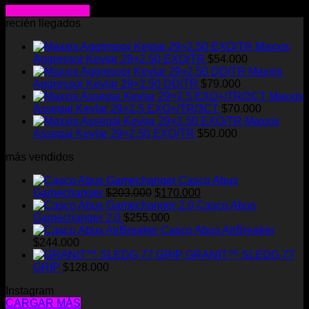
precio
precio
Agregar al carrito
original
actual
recién llegados
era:
es:
Maxxis
$380.000.
$250.000.
Aggressor Kevlar 29×2.50 EXO/TR
$
54.000
Maxxis
Aggressor Kevlar 29×2.50 DD/TR
$
79.000
Maxxis
Assegai Kevlar 29×2.5 EXO+/TR/3CT
$
70.000
Maxxis
Assegai Kevlar 29×2.50 EXO/TR
$
50.000
más vendidos
Casco Abus
El
El
Gamechanger
$
203.000
$
170.000
precio
precio
Casco Abus
original
actual
Gamechanger 2.0
$
255.000
era:
es:
Casco Abus AirBreaker
$203.000.
$170.000.
$
244.000
GRANIT™ SLEDG 77
GRIP
$
128.000
Instagram
CARGAR MÁS