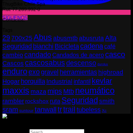
ThugBike Chile Spa
Rut: 77.289.992-0
SÍGUENOS
Contactos:
Tags
Abus
29
Alta
700x25
abusmtb
abusruta
cadena
Seguridad
bianchi
Bicicleta
café
casco
candado
cambio
Candados de acero
cascosabus
descenso
Cascos
durolux
enduro
exo
gravel
herramientas
highroad
kevlar
horquilla
Hogar
Industrial
infantil
neumático
maxxis
mips
Mtb
maza
Seguridad
rambler
smith
ruta
rockshox
tr
sram
tanwall
trail
tubeless
suntour
Xc
Copyright 2026 ©
THUGBIKE CHILE
Search