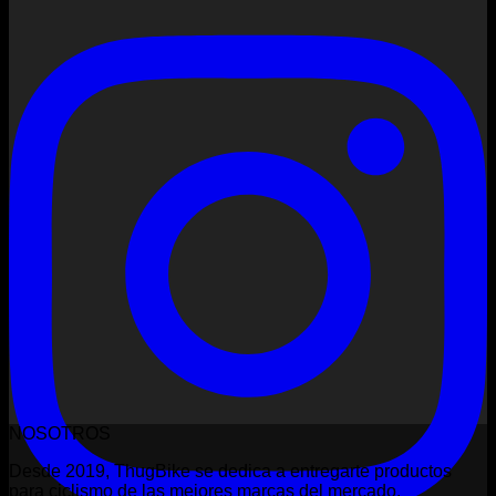
NOSOTROS
Desde 2019, ThugBike se dedica a entregarte productos
para ciclismo de las mejores marcas del mercado.