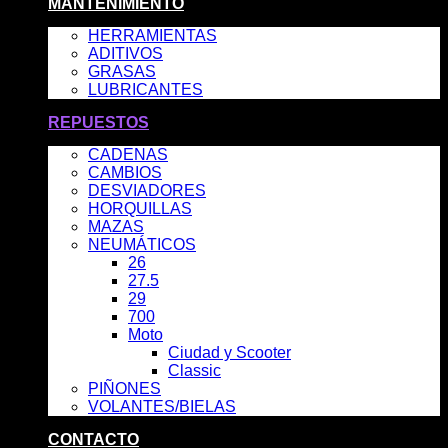
MANTENIMIENTO
HERRAMIENTAS
ADITIVOS
GRASAS
LUBRICANTES
REPUESTOS
CADENAS
CAMBIOS
DESVIADORES
HORQUILLAS
MAZAS
NEUMÁTICOS
26
27.5
29
700
Moto
Ciudad y Scooter
Classic
PIÑONES
VOLANTES/BIELAS
CONTACTO