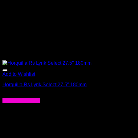
Add to Wishlist
Horquilla Rs Lyrik Select 27.5″ 180mm
El
El
$
790.000
$
549.000
precio
precio
Agregar al carrito
original
actual
era:
es:
$790.000.
$549.000.