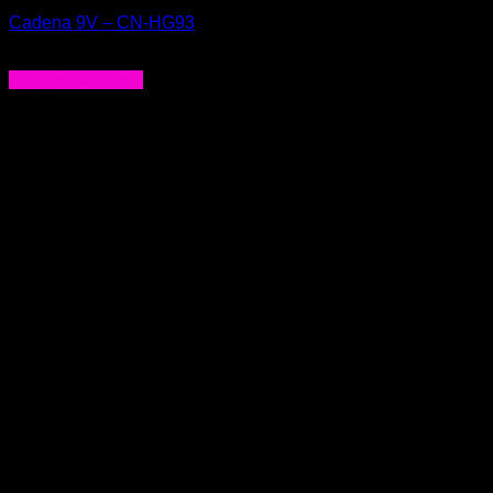
Cadena 9V – CN-HG93
$
27.000
Agregar al carrito