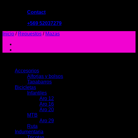
Contact
09:00 - 19:00
+569 52037279
Inicio
/
Repuestos
/
Mazas
PRODUCTOS
Accesorios
Alforjas y bolsos
Tapabarros
Bicicletas
Infantiles
Aro 12
Aro 16
Aro 20
MTB
Aro 29
Ruta
Indumentaria
Tricotas