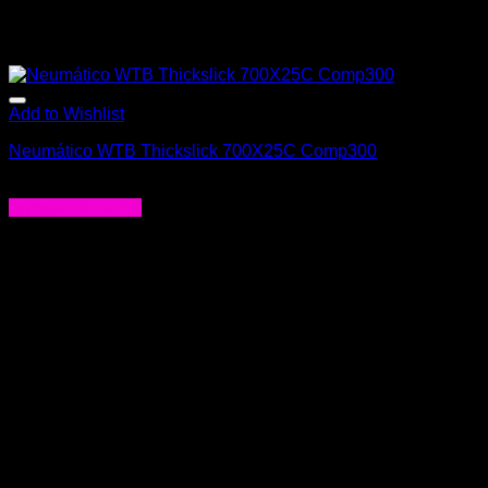
Add to Wishlist
Neumático WTB Thickslick 700X25C Comp300
$
39.000
Agregar al carrito