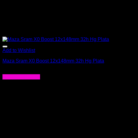
Add to Wishlist
Maza Sram X0 Boost 12x148mm 32h Hg Plata
$
381.990
Agregar al carrito
-31%