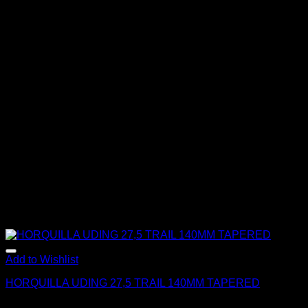
Add to Wishlist
HORQUILLA UDING 27,5 TRAIL 140MM TAPERED
El
El
$
380.000
$
250.000