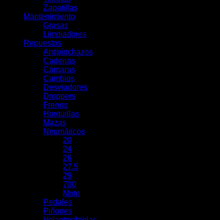
Zapatillas
Mantenimiento
Grasas
Limpiadores
Repuestos
Antipinchazos
Cadenas
Cámaras
Cambios
Desviadores
Droppers
Frenos
Horquillas
Mazas
Neumáticos
20
24
26
27.5
29
700
Moto
Pedales
Piñones
Volantes/bielas