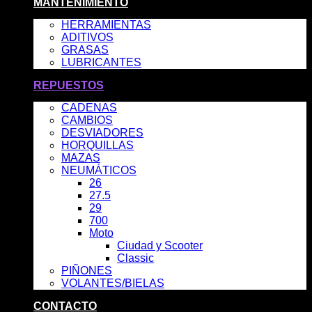
MANTENIMIENTO
HERRAMIENTAS
ADITIVOS
GRASAS
LUBRICANTES
REPUESTOS
CADENAS
CAMBIOS
DESVIADORES
HORQUILLAS
MAZAS
NEUMÁTICOS
26
27.5
29
700
Moto
Ciudad y Scooter
Classic
PIÑONES
VOLANTES/BIELAS
CONTACTO