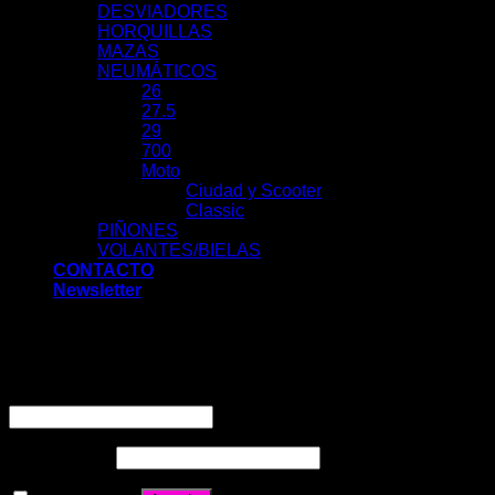
DESVIADORES
HORQUILLAS
MAZAS
NEUMÁTICOS
26
27.5
29
700
Moto
Ciudad y Scooter
Classic
PIÑONES
VOLANTES/BIELAS
CONTACTO
Newsletter
Acceder
Nombre de usuario o correo electrónico
*
Contraseña
*