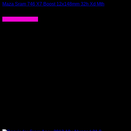
Maza Sram 746 X7 Boost 12x148mm 32h Xd Mth
$
145.990
Agregar al carrito