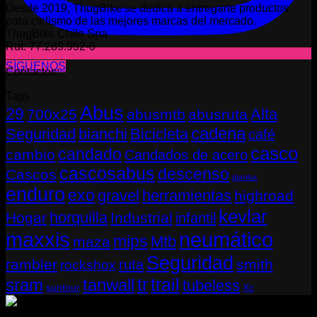
Desde 2019, ThugBike se dedica a entregarte productos
para ciclismo de las mejores marcas del mercado.
ThugBike Chile Spa
Rut: 77.289.992-0
SÍGUENOS
Contactos:
Tags
Abus
29
Alta
700x25
abusmtb
abusruta
cadena
Seguridad
bianchi
Bicicleta
café
casco
candado
cambio
Candados de acero
cascosabus
descenso
Cascos
durolux
enduro
exo
gravel
herramientas
highroad
kevlar
horquilla
Hogar
Industrial
infantil
neumático
maxxis
mips
Mtb
maza
Seguridad
rambler
smith
ruta
rockshox
tr
sram
tanwall
trail
tubeless
suntour
Xc
Copyright 2026 ©
THUGBIKE CHILE