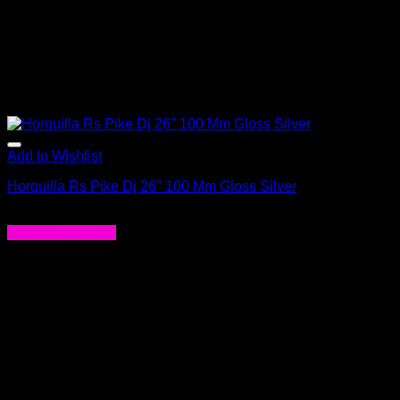
Add to Wishlist
Horquilla Rs Pike Dj 26″ 100 Mm Gloss Silver
El
El
$
1.000.000
$
780.000
precio
precio
Agregar al carrito
original
actual
era:
es:
$1.000.000.
$780.000.