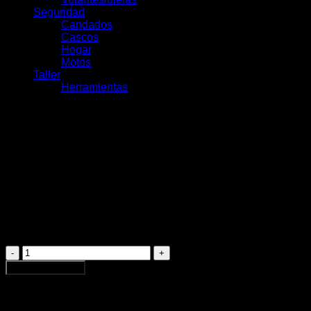
Seguridad
Candados
Cascos
Hogar
Motos
Taller
Herramientas
Maza Sram 900 Boost
12x148mm Xd 32h
$
212.990
1 disponibles
Maza
Sram
Agregar al carrito
900
Boost
12x148mm