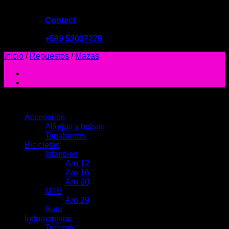
Contact
09:00 - 19:00
+569 52037279
Inicio
/
Repuestos
/
Mazas
PRODUCTOS
Accesorios
Alforjas y bolsos
Tapabarros
Bicicletas
Infantiles
Aro 12
Aro 16
Aro 20
MTB
Aro 29
Ruta
Indumentaria
Tricotas