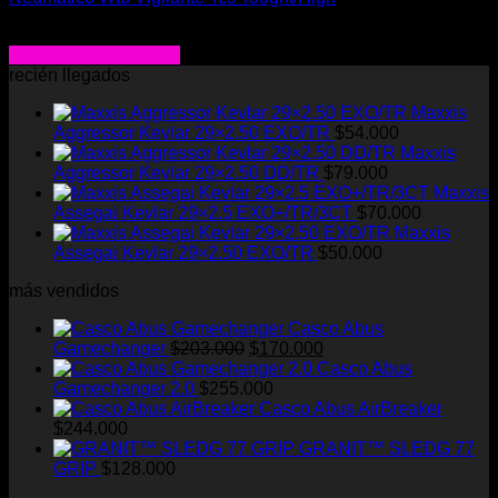
$
68.000
Seleccionar opciones
Este
recién llegados
producto
Maxxis
tiene
Aggressor Kevlar 29×2.50 EXO/TR
$
54.000
múltiples
Maxxis
variantes.
Aggressor Kevlar 29×2.50 DD/TR
$
79.000
Las
Maxxis
opciones
Assegai Kevlar 29×2.5 EXO+/TR/3CT
$
70.000
se
Maxxis
pueden
Assegai Kevlar 29×2.50 EXO/TR
$
50.000
elegir
en
más vendidos
la
página
Casco Abus
de
El
El
Gamechanger
$
203.000
$
170.000
producto
precio
precio
Casco Abus
original
actual
Gamechanger 2.0
$
255.000
era:
es:
Casco Abus AirBreaker
$203.000.
$170.000.
$
244.000
GRANIT™ SLEDG 77
GRIP
$
128.000