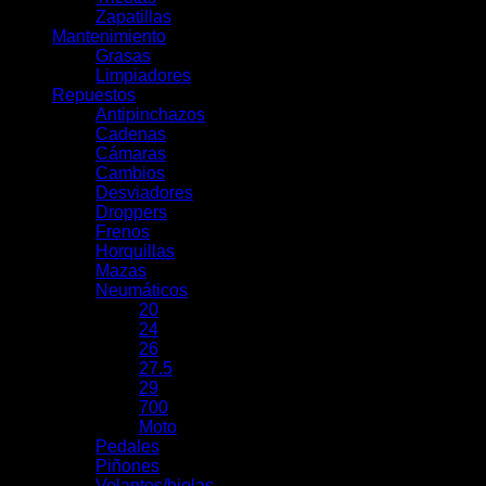
Zapatillas
Mantenimiento
Grasas
Limpiadores
Repuestos
Antipinchazos
Cadenas
Cámaras
Cambios
Desviadores
Droppers
Frenos
Horquillas
Mazas
Neumáticos
20
24
26
27.5
29
700
Moto
Pedales
Piñones
Volantes/bielas