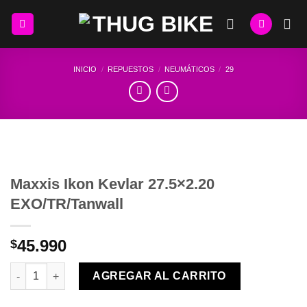
Skip
to
content
INICIO
/
REPUESTOS
/
NEUMÁTICOS
/
29
Maxxis Ikon Kevlar 27.5×2.20
EXO/TR/Tanwall
45.990
$
Maxxis Ikon Kevlar 27.5×2.20 EXO/TR/Tanwall cantidad
AGREGAR AL CARRITO