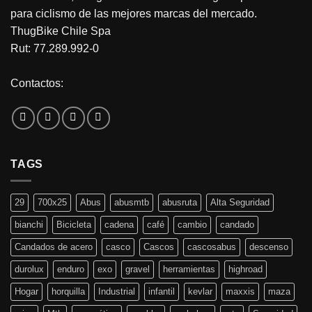
para ciclismo de las mejores marcas del mercado.
ThugBike Chile Spa
Rut: 77.289.992-0
Contactos:
TAGS
29
700x25
Abus
abusmtb
abusruta
Alta Seguridad
bianchi
Bicicleta
cadena
café
cambio
candado
Candados de acero
casco
Cascos
cascosabus
descenso
durolux
enduro
exo
gravel
herramientas
highroad
Hogar
horquilla
Industrial
infantil
kevlar
maxxis
maza