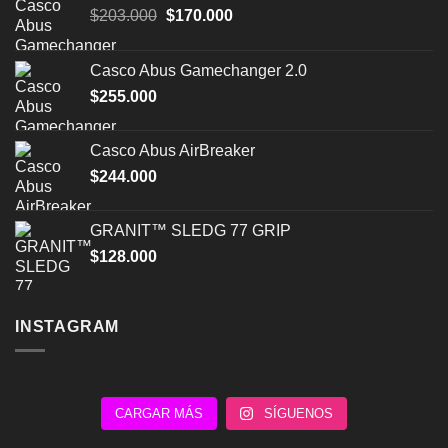
El
El
$
203.000
$
170.000
precio
precio
original
actual
Casco Abus Gamechanger 2.0
era:
es:
$
255.000
$203.000.
$170.000.
Casco Abus AirBreaker
$
244.000
GRANIT™ SLEDG 77 GRIP
$
128.000
INSTAGRAM
CARGAR MÁS
SÍGUENOS