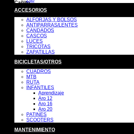
Ztto
Carrito
ACCESORIOS
No hay productos en el carrito.
ALFORJAS Y BOLSOS
ANTIPARRAS/LENTES
CANDADOS
CASCOS
LUCES
TRICOTAS
ZAPATILLAS
BICICLETAS/OTROS
CUADROS
MTB
RUTA
INFANTILES
Aprendizaje
Aro 12
Aro 16
Aro 20
PATINES
SCOOTERS
MANTENIMIENTO