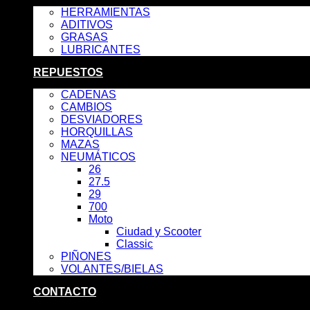
HERRAMIENTAS
ADITIVOS
GRASAS
LUBRICANTES
REPUESTOS
CADENAS
CAMBIOS
DESVIADORES
HORQUILLAS
MAZAS
NEUMÁTICOS
26
27.5
29
700
Moto
Ciudad y Scooter
Classic
PIÑONES
VOLANTES/BIELAS
CONTACTO