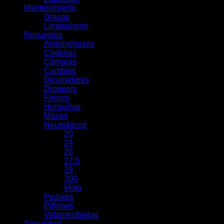
Mantenimiento
Grasas
Limpiadores
Repuestos
Antipinchazos
Cadenas
Cámaras
Cambios
Desviadores
Droppers
Frenos
Horquillas
Mazas
Neumáticos
20
24
26
27.5
29
700
Moto
Pedales
Piñones
Volantes/bielas
Seguridad