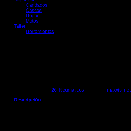
Candados
Cascos
Hogar
Motos
Taller
Herramientas
Maxxis Ikon Alambre 26×2.2
$
20.990
Agotado
SKU:
7289
Categorías:
26
,
Neumáticos
Etiquetas:
maxxis
,
ne
Descripción
El Maxxis Ikon es un neumático XC versátil diseñado para fun
atletas de slopestyle.
Categoría: Carrera XC, XC
Uso recomendado: Todas las condiciones de sen