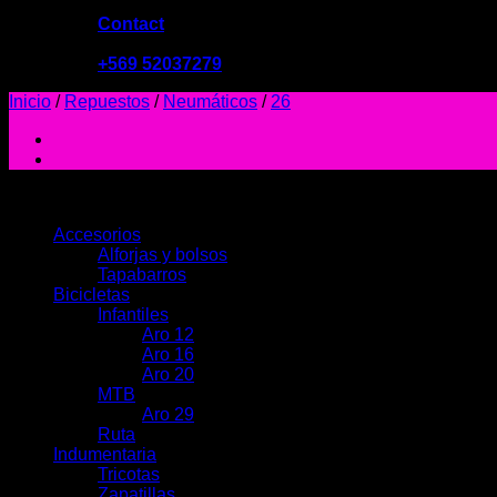
Contact
09:00 - 19:00
+569 52037279
Inicio
/
Repuestos
/
Neumáticos
/
26
PRODUCTOS
Accesorios
Alforjas y bolsos
Tapabarros
Bicicletas
Infantiles
Aro 12
Aro 16
Aro 20
MTB
Aro 29
Ruta
Indumentaria
Tricotas
Zapatillas