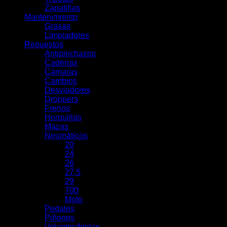
Zapatillas
Mantenimiento
Grasas
Limpiadores
Repuestos
Antipinchazos
Cadenas
Cámaras
Cambios
Desviadores
Droppers
Frenos
Horquillas
Mazas
Neumáticos
20
24
26
27.5
29
700
Moto
Pedales
Piñones
Volantes/bielas