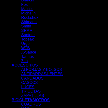
Bianchi
Fox
Maxxis
Michelin
Rockshox
Shimano
Smith
SRAM
Suntour
Topeak
Urge
WTB
X-Sauce
Tannus
Ztto
ACCESORIOS
ALFORJAS Y BOLSOS
ANTIPARRAS/LENTES
CANDADOS
CASCOS
LUCES
TRICOTAS
ZAPATILLAS
BICICLETAS/OTROS
CUADROS