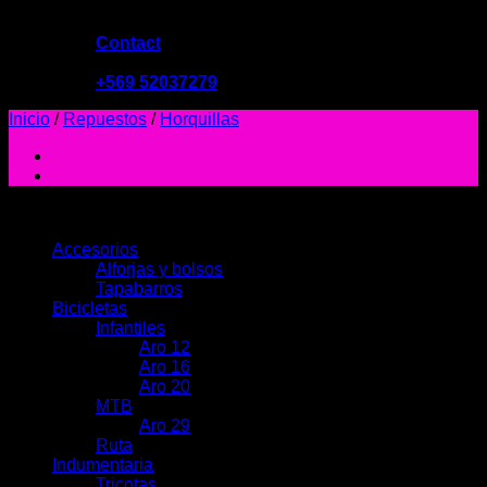
Contact
09:00 - 19:00
+569 52037279
Inicio
/
Repuestos
/
Horquillas
PRODUCTOS
Accesorios
Alforjas y bolsos
Tapabarros
Bicicletas
Infantiles
Aro 12
Aro 16
Aro 20
MTB
Aro 29
Ruta
Indumentaria
Tricotas