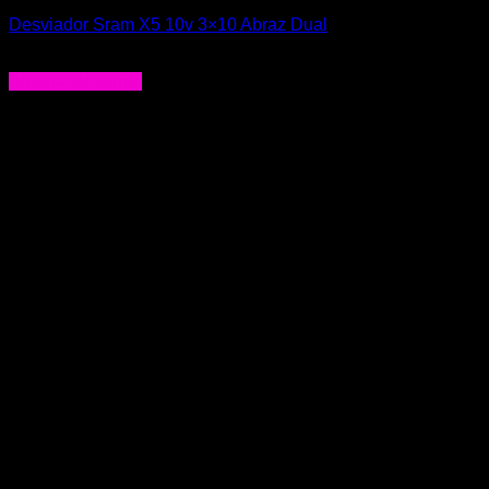
Desviador Sram X5 10v 3×10 Abraz Dual
$
32.990
Agregar al carrito