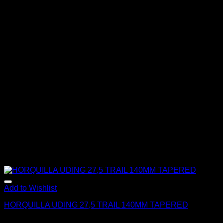
Add to Wishlist
HORQUILLA UDING 27,5 TRAIL 140MM TAPERED
El
El
$
380.000
$
250.000