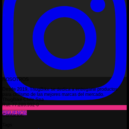
NOSOTROS
Desde 2019, ThugBike se dedica a entregarte productos
para ciclismo de las mejores marcas del mercado.
ThugBike Chile Spa
Rut: 77.289.992-0
SÍGUENOS
Contactos:
Tags