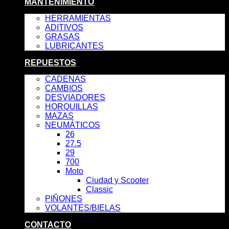
MANTENIMIENTO
HERRAMIENTAS
ADITIVOS
GRASAS
LUBRICANTES
REPUESTOS
CADENAS
CAMBIOS
DESVIADORES
HORQUILLAS
MAZAS
NEUMÁTICOS
26
27.5
29
700
Moto
Ciudad y Scooter
Classic
PIÑONES
VOLANTES/BIELAS
CONTACTO