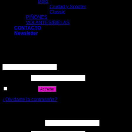
Moto
Ciudad y Scooter
Classic
PIÑONES
VOLANTES/BIELAS
CONTACTO
Newsletter
Acceder
Nombre de usuario o correo electrónico
*
Contraseña
*
Recuérdame
Acceder
¿Olvidaste la contraseña?
Registrarse
Correo electrónico
*