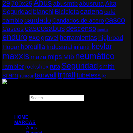
Abus
29
Alta
700x25
abusmtb
abusruta
cadena
Seguridad
bianchi
Bicicleta
café
casco
candado
cambio
Candados de acero
cascosabus
descenso
Cascos
durolux
enduro
exo
gravel
herramientas
highroad
kevlar
horquilla
Hogar
Industrial
infantil
neumático
maxxis
mips
Mtb
maza
Seguridad
rambler
smith
ruta
rockshox
tr
sram
tanwall
trail
tubeless
suntour
Xc
Copyright 2026 ©
THUGBIKE CHILE
Search
×
HOME
MARCAS
Abus