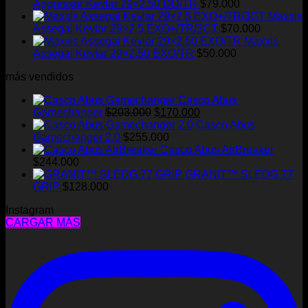
Aggressor Kevlar 29×2.50 DD/TR
$
79.000
Maxxis
Assegai Kevlar 29×2.5 EXO+/TR/3CT
$
70.000
Maxxis
Assegai Kevlar 29×2.50 EXO/TR
$
50.000
más vendidos
Casco Abus
El
El
Gamechanger
$
203.000
$
170.000
precio
precio
Casco Abus
original
actual
Gamechanger 2.0
$
255.000
era:
es:
Casco Abus AirBreaker
$203.000.
$170.000.
$
244.000
GRANIT™ SLEDG 77
GRIP
$
128.000
Instagram
CARGAR MÁS